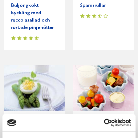
Buljongkokt
Sparrisrullar
kyckling med
ruccolasallad och
rostade pinjenötter
Nykokt sparris med
Spett på fläskfilé
crème fraiche-fyllda
ägg