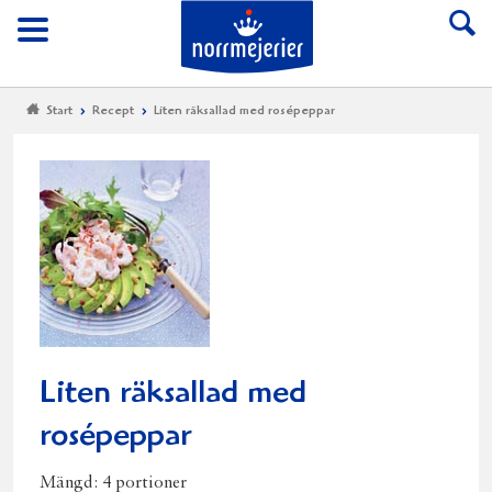
Till Norrmejerier start
Meny
Start
Recept
Liten räksallad med rosépeppar
Liten räksallad med
rosépeppar
Mängd:
4 portioner