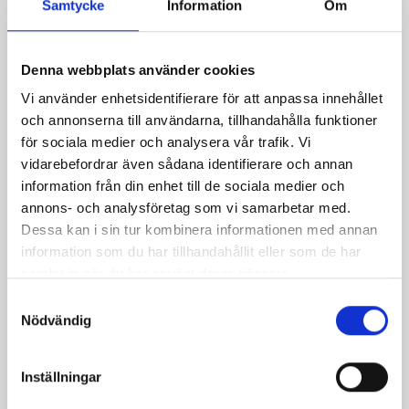
Samtycke
Information
Om
Denna webbplats använder cookies
Vi använder enhetsidentifierare för att anpassa innehållet
och annonserna till användarna, tillhandahålla funktioner
för sociala medier och analysera vår trafik. Vi
vidarebefordrar även sådana identifierare och annan
information från din enhet till de sociala medier och
annons- och analysföretag som vi samarbetar med.
Dessa kan i sin tur kombinera informationen med annan
information som du har tillhandahållit eller som de har
Inkokt lax med
Romsås
samlat in när du har använt deras tjänster.
chèvrekräm och
rödbetor
Samtyckesval
Nödvändig
Inställningar