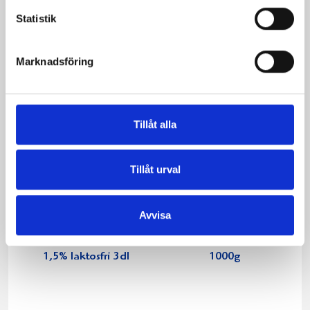
Statistik
Produkter i receptet:
Marknadsföring
Tillåt alla
Tillåt urval
Avvisa
Mellanmjölk
Jordgubbsfil 2,7%
1,5% laktosfri 3dl
1000g