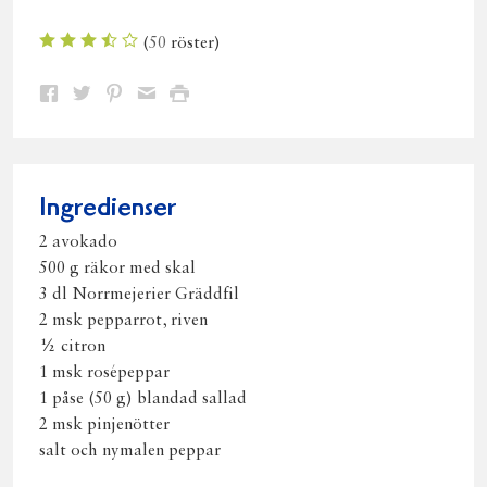
(
50
röster)
Dela
Dela
Dela
Dela
Skriv
på
på
på
via
ut
Facebook
Twitter
Pinterest
e-
post
Ingredienser
2 avokado
500 g räkor med skal
3 dl Norrmejerier Gräddfil
2 msk pepparrot, riven
½ citron
1 msk rosépeppar
1 påse (50 g) blandad sallad
2 msk pinjenötter
salt och nymalen peppar