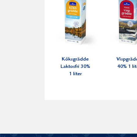
Köksgrädde
Vispgräd
Laktosfri 30%
40% 1 lit
1 liter