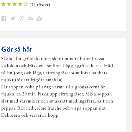
(
32
röster)
Dela
Dela
Dela
Dela
Skriv
på
på
på
via
ut
Facebook
Twitter
Pinterest
e-
post
Gör så här
Skala alla grönsaker och skär i mindre bitar. Pressa
vitlöken och fräs den i smöret. Lägg i grönsakerna. Häll
på buljong och lägg i citrongräset som först bankats
mjukt (för att frigöra smaken).
Låt soppan koka på svag värme tills grönsakerna är
mjuka, ca 20 min. Fiska upp citrongräset. Mixa soppan
slät med stavmixer och smaksätt med ingefära, salt och
peppar. Rör ned crème fraiche och vispa soppan slät.
Dekorera och servera i kopp.