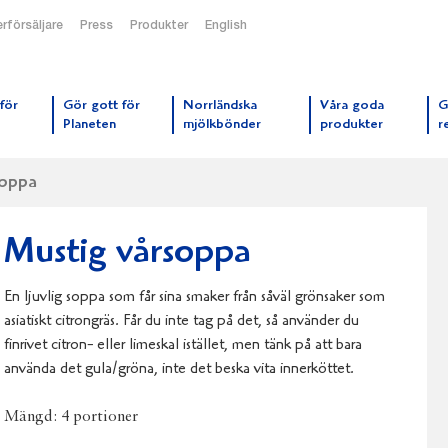
rförsäljare
Press
Produkter
English
orrmejerier startsida
för
Gör gott för
Norrländska
Våra goda
G
Planeten
mjölkbönder
produkter
r
soppa
Mustig vårsoppa
En ljuvlig soppa som får sina smaker från såväl grönsaker som
asiatiskt citrongräs. Får du inte tag på det, så använder du
finrivet citron- eller limeskal istället, men tänk på att bara
använda det gula/gröna, inte det beska vita innerköttet.
Mängd:
4 portioner