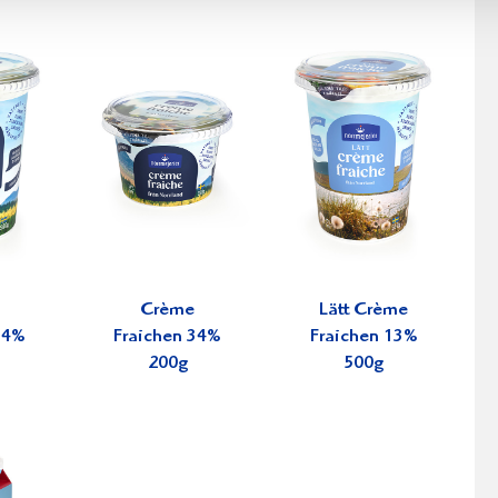
Crème
Lätt Crème
34%
Fraichen 34%
Fraichen 13%
200g
500g