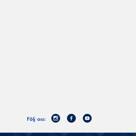
Norrmejerier
Facebook
Youtube
Följ oss:
på