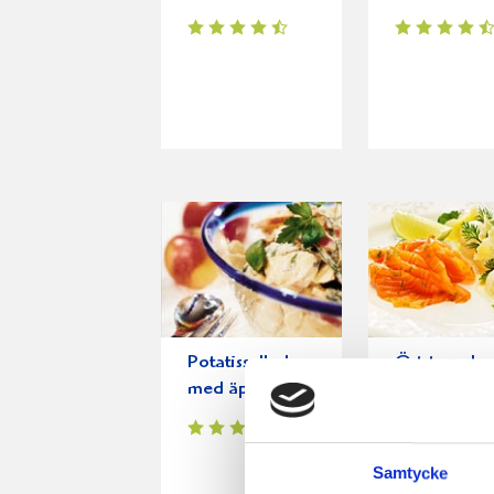
Potatissallad
Örtstuvad
med äpplen
potatis
Samtycke