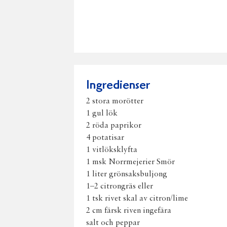
Ingredienser
2 stora morötter
1 gul lök
2 röda paprikor
4 potatisar
1 vitlöksklyfta
1 msk Norrmejerier Smör
1 liter grönsaksbuljong
1–2 citrongräs eller
1 tsk rivet skal av citron/lime
2 cm färsk riven ingefära
salt och peppar