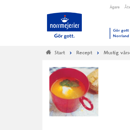
Ägare
Åte
Till N
Gör gott 
Norrland
Start
Recept
Mustig vår