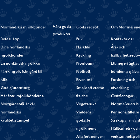
Våra goda
Norrländska mjölkbönder
Goda recept
Om Norrmejerie
produkter
Betessläpp
Fisk
Kontakta oss
Dina norrländska
Fläskfilé
Års- och
mjölkbönder
Kyckling
hållbarhetsredov
En norrländsk mjölkko
Norrloumi
Ett mejeri ägt av
Färsk mjölk från gård till
Nötkött
bönderna själva
kök
Riven ost
Forskning och
God djuromsorg
Smaksatt creme
utveckling
Här finns mjölkbönderna
fraiche
Certifieringar
Norrgården® är vår
Vegetariskt
Norrmejeriers hi
norrländska
Världens
Pensionsstiftelse
kvalitetsstämpel
godaste
Så skapar vi vär
mjölkmeny
Hållbarhets- och
Alla festmenyer
verksamhetspoli