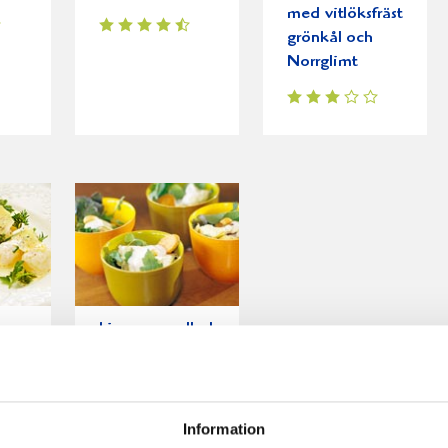
med vitlöksfräst
grönkål och
Norrglimt
Ljummen sallad
med blomkål
och koriander
Information