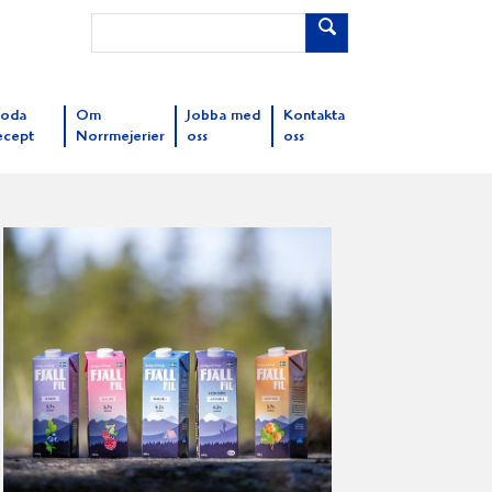
oda
Om
Jobba med
Kontakta
ecept
Norrmejerier
oss
oss