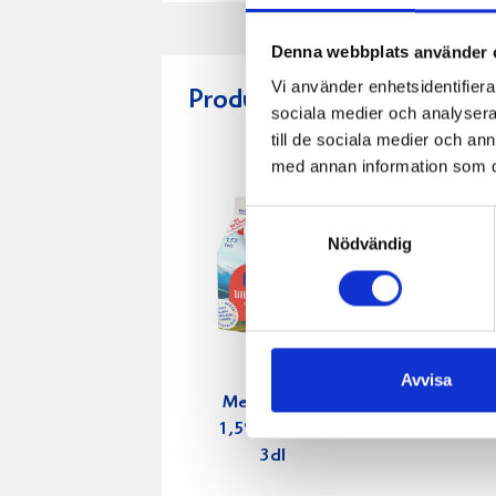
Denna webbplats använder 
Vi använder enhetsidentifierar
Produkter i receptet:
sociala medier och analysera 
till de sociala medier och a
med annan information som du 
Samtyckesval
Nödvändig
Avvisa
Mellanmjölk
Jordgubbs
1,5% laktosfri
2,7% 100
3dl