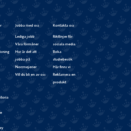
Instagram
r
Jobba med oss
Kontakta oss
Lediga jobb
Riktlinjer för
Våra förmåner
sociala media
isning
Hur är det att
Boka
jobba på
studiebesök
Norrmejerier
Här finns vi
Vill du bli en av oss
Reklamera en
produkt
storia
de
cy