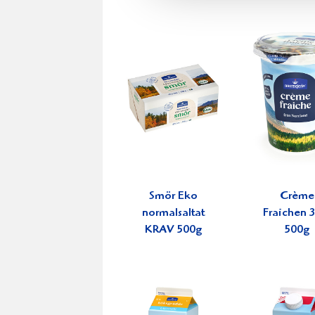
Smör Eko
Crème
normalsaltat
Fraichen 
KRAV 500g
500g