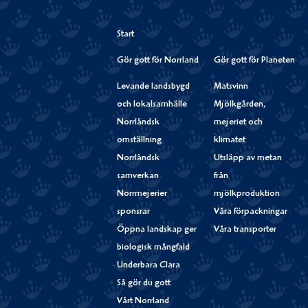
Start
Gör gott för Norrland
Gör gott för Planeten
Levande landsbygd
Matsvinn
och lokalsamhälle
Mjölkgården,
Norrländsk
mejeriet och
omställning
klimatet
Norrländsk
Utsläpp av metan
samverkan
från
Norrmejerier
mjölkproduktion
sponsrar
Våra förpackningar
Öppna landskap ger
Våra transporter
biologisk mångfald
Underbara Clara
Så gör du gott
Vårt Norrland