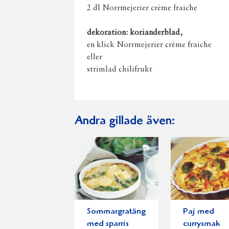
2 dl Norrmejerier crème fraiche
dekoration: korianderblad,
en klick Norrmejerier crème fraiche
eller
strimlad chilifrukt
Andra gillade även:
Sommargratäng
Paj med
med sparris
currysmak