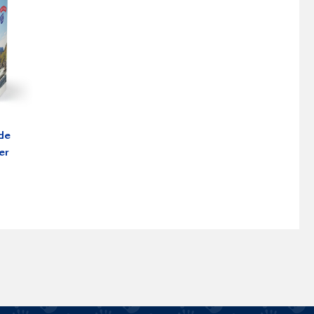
de
er