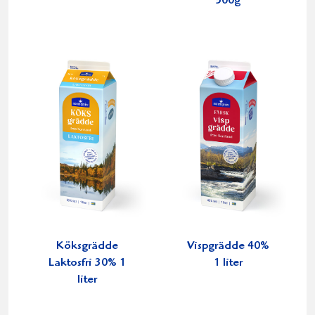
500g
Köksgrädde
Vispgrädde 40%
Laktosfri 30% 1
1 liter
liter