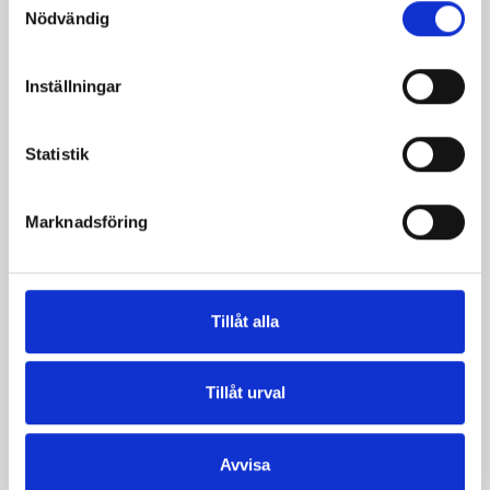
Nödvändig
Inställningar
Statistik
Mellanmjölk
Jordgubbsfil 2,7%
1,5% laktosfri 3dl
1000g
Marknadsföring
Tillåt alla
Tillåt urval
Avvisa