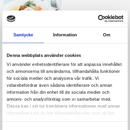
Samtycke
Information
Om
Laxpytt
Denna webbplats använder cookies
Vi använder enhetsidentifierare för att anpassa innehållet
och annonserna till användarna, tillhandahålla funktioner
för sociala medier och analysera vår trafik. Vi
Produkter i receptet:
vidarebefordrar även sådana identifierare och annan
information från din enhet till de sociala medier och
annons- och analysföretag som vi samarbetar med.
Dessa kan i sin tur kombinera informationen med annan
information som du har tillhandahållit eller som de har
samlat in när du har använt deras tjänster.
Samtyckesval