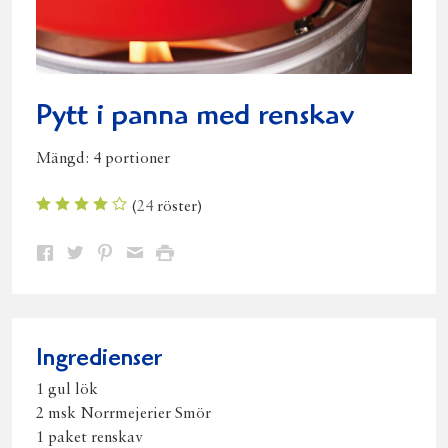
Pytt i panna med renskav
Mängd:
4 portioner
(
24
röster)
Dela
Dela
Dela
Dela
Skriv
på
på
på
via
ut
Facebook
Twitter
Pinterest
e-
post
Ingredienser
1 gul lök
2 msk Norrmejerier Smör
1 paket renskav