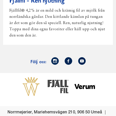
Fjällfil - Ren njutning
Fjällfil® 4,2% är en mild och krämig fil av mjölk från
norrländska gårdar. Den kittlande känslan på tungan
är det som gör den så speciell. Ren, naturlig njutning!
Toppa med dina egna favoriter eller häll upp och njut
den som den är.
Norrmejerier
Facebook
Youtube
Följ oss:
på
Instagram
Västerbottensost
Fjällfil
Verum
Start
Gör gott för
Gör gott för
Norrländska
Våra
Goda 
Norrland
Planeten
mjölkbönder
goda
Fisk
produkter
Levande
Matsvinn
Betessläpp
Fläskf
Norrmejerier
,
Mariehemsvägen 210
,
906 50
Umeå
landsbygd
Mjölkgården,
Dina
Kyckl