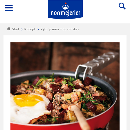
Till Norrmejerier start
Meny
Start
Recept
Pytt i panna med renskav