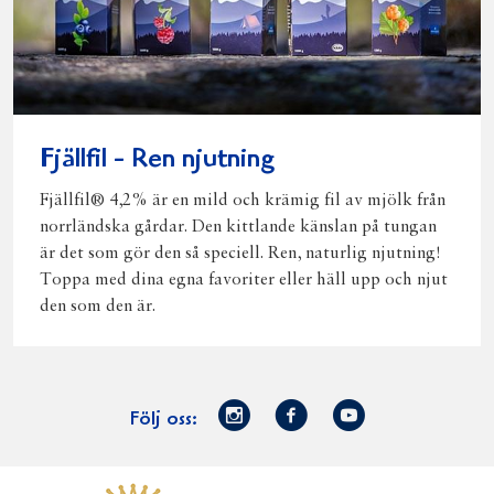
Fjällfil - Ren njutning
Fjällfil® 4,2% är en mild och krämig fil av mjölk från
norrländska gårdar. Den kittlande känslan på tungan
är det som gör den så speciell. Ren, naturlig njutning!
Toppa med dina egna favoriter eller häll upp och njut
den som den är.
Norrmejerier
Facebook
Youtube
Följ oss:
på
Instagram
Västerbottensost
Fjällfil
Verum