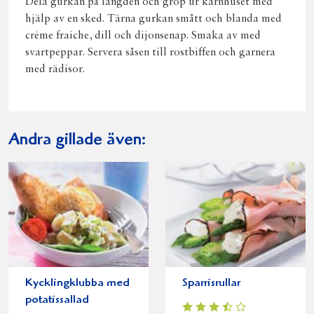
Dela gurkan på längden och gröp ur kärnhuset med
hjälp av en sked. Tärna gurkan smått och blanda med
crème fraiche, dill och dijonsenap. Smaka av med
svartpeppar. Servera såsen till rostbiffen och garnera
med rädisor.
Andra gillade även:
Kycklingklubba med
Sparrisrullar
potatissallad