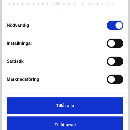
information som du har tillhandahållit eller som de har
samlat in när du har använt deras tjänster.
Samtyckesval
Nödvändig
Inställningar
Statistik
Päronfil 2,7%
Skogsbärsfil 2,7%
Marknadsföring
1000g
1000g
Tillåt alla
Tillåt urval