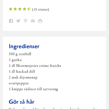
(
18
röster)
Dela
Dela
Dela
Dela
Skriv
på
på
på
via
ut
Facebook
Twitter
Pinterest
e-
post
Ingredienser
500 g rostbiff
1 gurka
1 dl Norrmejerier crème fraiche
1 dl hackad dill
2 msk dijonsenap
svartpeppar
1 knippe rädisor till servering
Gör så här