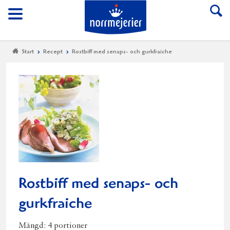
Till Norrmejerier start
Meny
Start
Recept
Rostbiff med senaps- och gurkfraiche
Rostbiff med senaps- och
gurkfraiche
Mängd:
4 portioner