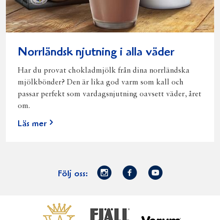
Norrländsk njutning i alla väder
Har du provat chokladmjölk från dina norrländska
mjölkbönder? Den är lika god varm som kall och
passar perfekt som vardagsnjutning oavsett väder, året
om.
Läs mer
Norrmejerier
Facebook
Youtube
Följ oss:
på
Instagram
Västerbottensost
Fjällfil
Verum
Start