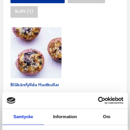
Buffé (1)
Blåbärsfyllda Hastbullar
Relaterade recept:
Samtycke
Information
Om
bakelse
fika och baka
baka
bakelser
fika