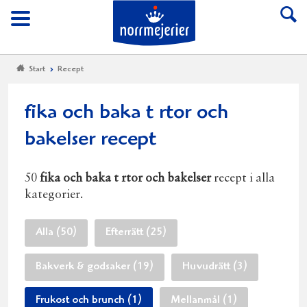
Till Norrmejerier start
Meny
Start
Recept
fika och baka t rtor och
bakelser recept
50
fika och baka t rtor och bakelser
recept i alla
kategorier.
Alla (50)
Efterrätt (25)
Bakverk & godsaker (19)
Huvudrätt (3)
Frukost och brunch (1)
Mellanmål (1)