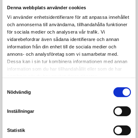
Denna webbplats använder cookies
Dela
Dela
Dela
Dela
Skriv
Vi använder enhetsidentifierare för att anpassa innehållet
på
på
på
via
ut
och annonserna till användarna, tillhandahålla funktioner
Facebook
Twitter
Pinterest
e-
för sociala medier och analysera vår trafik. Vi
post
vidarebefordrar även sådana identifierare och annan
information från din enhet till de sociala medier och
annons- och analysföretag som vi samarbetar med.
Dessa kan i sin tur kombinera informationen med annan
information som du har tillhandahållit eller som de har
samlat in när du har använt deras tjänster.
Samtyckesval
Nödvändig
Inställningar
Bäst i test: Norrmejeriers laktosfria
Statistik
mjölk