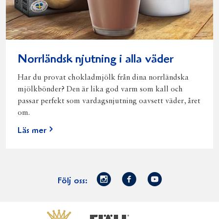
Norrländsk njutning i alla väder
Har du provat chokladmjölk från dina norrländska
mjölkbönder? Den är lika god varm som kall och
passar perfekt som vardagsnjutning oavsett väder, året
om.
Läs mer
Norrmejerier
Facebook
Youtube
Följ oss:
på
Instagram
Västerbottensost
Fjällfil
Verum