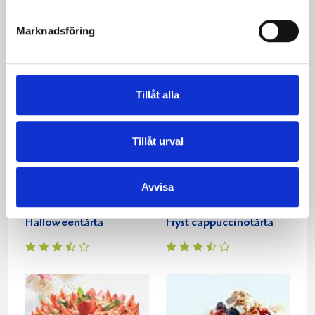
Fryst hallontårta
Frusen cheesecake med
Marknadsföring
björnbär
Tillåt alla
Tillåt urval
Avvisa
Halloweentårta
Fryst cappuccinotårta