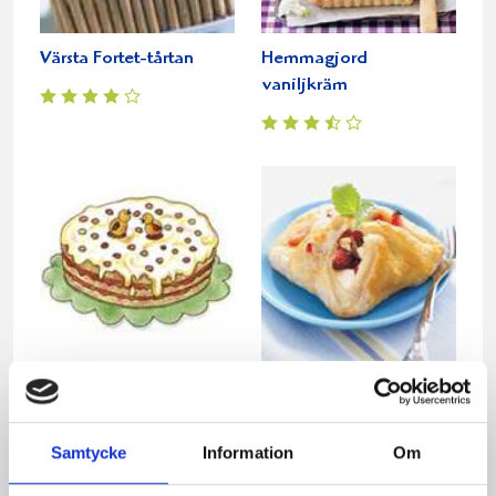
Värsta Fortet-tårtan
Hemmagjord
vaniljkräm
Påsktårta
Jordgubbsfyllda
smördegsknyten
Samtycke
Information
Om