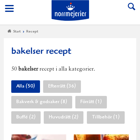
Till Norrmejerier start
Meny
Start
Recept
bakelser recept
50
bakelser
recept i alla kategorier.
Alla (50)
Efterrätt (36)
Bakverk & godsaker (8)
Förrätt (1)
Buffé (2)
Huvudrätt (2)
Tillbehör (1)