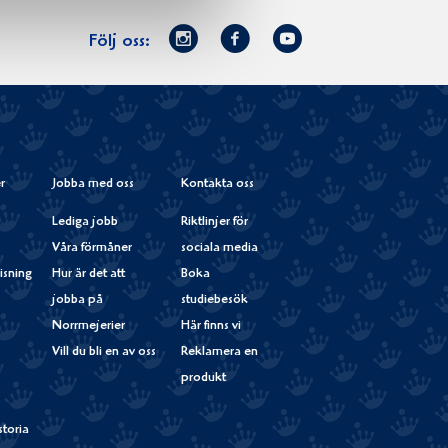
Norrmejerier
Facebook
Youtube
Följ oss:
på
Instagram
r
Jobba med oss
Kontakta oss
Lediga jobb
Riktlinjer för
Våra förmåner
sociala media
isning
Hur är det att
Boka
jobba på
studiebesök
Norrmejerier
Här finns vi
Vill du bli en av oss
Reklamera en
produkt
storia