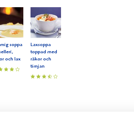
mig soppa
Laxsoppa
selleri,
toppad med
or och lax
räkor och
timjan