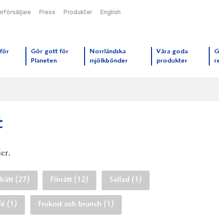
rförsäljare
Press
Produkter
English
orrmejerier startsida
för
Gör gott för
Norrländska
Våra goda
G
Planeten
mjölkbönder
produkter
r
t
ier.
rätt (27)
Förrätt (12)
Sallad (1)
fé (1)
Frukost och brunch (1)