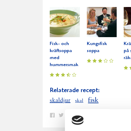
Fisk- och
Kungsfisk
Krä
kräftsoppa
soppa
på 
med
räk
hummersmak
Relaterade recept:
fisk
skaldjur
skal
Dela
Dela
Dela
Dela
Skriv
på
på
på
via
ut