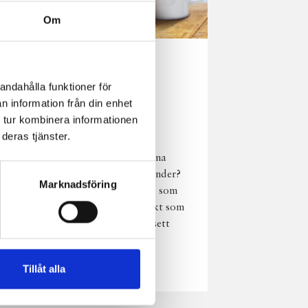
Om
Norrländsk
andahålla funktioner för
njutning i alla
n information från din enhet
väder
 tur kombinera informationen
deras tjänster.
Har du provat
chokladmjölk från dina
norrländska mjölkbönder?
Marknadsföring
Den är lika god varm som
kall och passar perfekt som
vardagsnjutning oavsett
väder, året om.
Läs mer
Tillåt alla