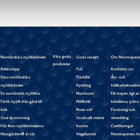
Våra goda
Norrländska mjölkbönder
Goda recept
Om Norrmejerie
produkter
Betessläpp
Fisk
Kontakta oss
Dina norrländska
Fläskfilé
Års- och
mjölkbönder
Kyckling
hållbarhetsredov
En norrländsk mjölkko
Norrloumi
Ett mejeri ägt av
Färsk mjölk från gård till
Nötkött
bönderna själva
kök
Riven ost
Forskning och
God djuromsorg
Smaksatt creme
utveckling
Här finns mjölkbönderna
fraiche
Certifieringar
Norrgården® är vår
Vegetariskt
Norrmejeriers hi