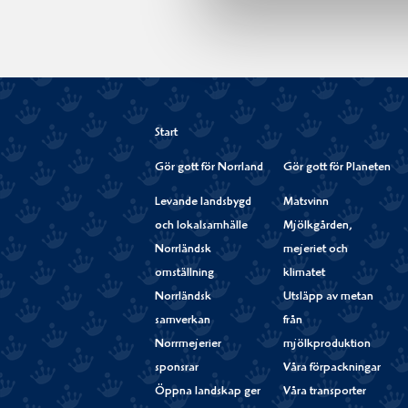
Start
Gör gott för Norrland
Gör gott för Planeten
Levande landsbygd
Matsvinn
och lokalsamhälle
Mjölkgården,
Norrländsk
mejeriet och
omställning
klimatet
Norrländsk
Utsläpp av metan
samverkan
från
Norrmejerier
mjölkproduktion
sponsrar
Våra förpackningar
Öppna landskap ger
Våra transporter