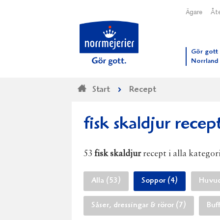
Ägare
Åte
Till N
Gör gott 
Norrland
Start
Recept
fisk skaldjur recep
53
fisk skaldjur
recept i alla kategor
Alla (53)
Soppor (4)
Huvud
Såser, dressingar & röror (7)
Buf