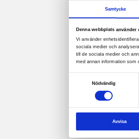
Facebook
Twitter
Pinterest
e-
post
Samtycke
Denna webbplats använder 
Vi använder enhetsidentifierar
sociala medier och analysera 
till de sociala medier och a
med annan information som du 
Samtyckesval
Nödvändig
Avvisa