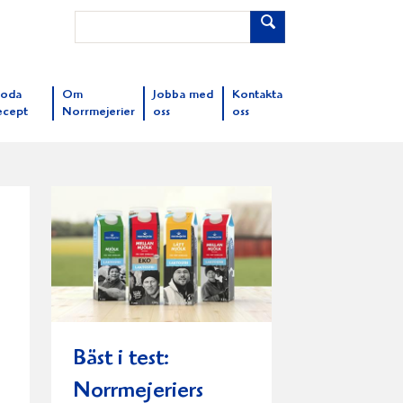
oda
Om
Jobba med
Kontakta
ecept
Norrmejerier
oss
oss
Bäst i test:
Norrmejeriers