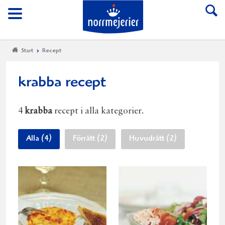
Till Norrmejerier start
Meny
Start
Recept
krabba recept
4
krabba
recept i alla kategorier.
Alla (4)
Förrätt (2)
Huvudrätt (2)