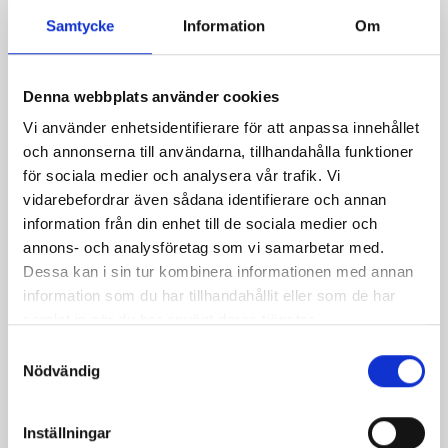
Relaterade recept:
Samtycke
Information
Om
kungskrabba
krabba förrätt
förrätt med krabba
Denna webbplats använder cookies
parmarulle med krabba
Vi använder enhetsidentifierare för att anpassa innehållet
paj med västerbotten ost och krabba
och annonserna till användarna, tillhandahålla funktioner
för sociala medier och analysera vår trafik. Vi
Dela
Dela
Dela
Dela
Skriv
vidarebefordrar även sådana identifierare och annan
på
på
på
via
ut
information från din enhet till de sociala medier och
Facebook
Twitter
Pinterest
e-
annons- och analysföretag som vi samarbetar med.
post
Dessa kan i sin tur kombinera informationen med annan
information som du har tillhandahållit eller som de har
samlat in när du har använt deras tjänster.
Samtyckesval
Nödvändig
Inställningar