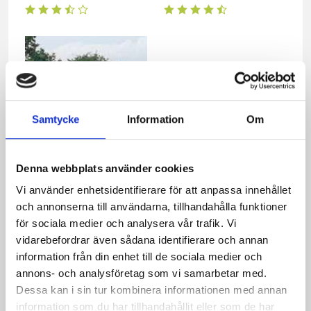
Samtycke
Information
Om
Denna webbplats använder cookies
Urlätt Rabarberpaj
Vi använder enhetsidentifierare för att anpassa innehållet
och annonserna till användarna, tillhandahålla funktioner
för sociala medier och analysera vår trafik. Vi
Relaterade recept:
vidarebefordrar även sådana identifierare och annan
paj
information från din enhet till de sociala medier och
mandelmassa
mandel
annons- och analysföretag som vi samarbetar med.
äppelpaj mandelmassa
Dessa kan i sin tur kombinera informationen med annan
hallonpaj mandelmassa
rabarberpaj mandelmassa
information som du har tillhandahållit eller som de har