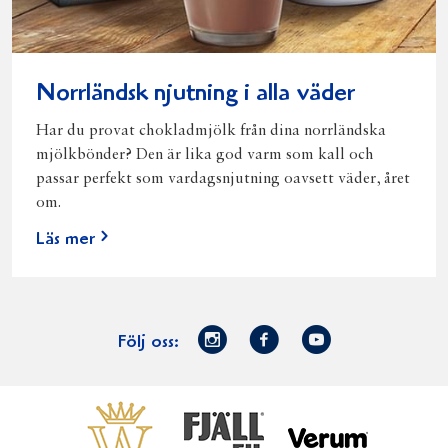
Norrländsk njutning i alla väder
Har du provat chokladmjölk från dina norrländska
mjölkbönder? Den är lika god varm som kall och
passar perfekt som vardagsnjutning oavsett väder, året
om.
Läs mer
Norrmejerier
Facebook
Youtube
Följ oss:
på
Instagram
Västerbottensost
Fjällfil
Verum
Start