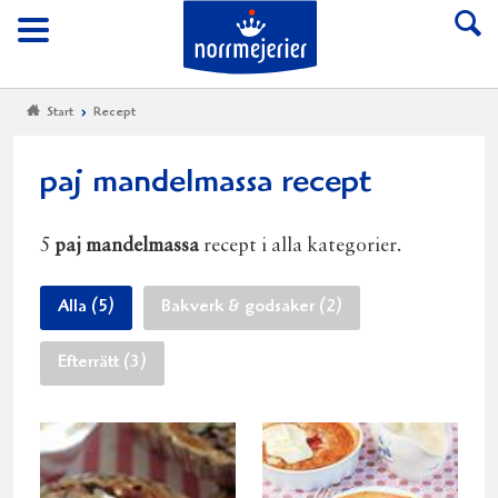
Till Norrmejerier start
Meny
Start
Recept
paj mandelmassa recept
5
paj mandelmassa
recept i alla kategorier.
Alla (5)
Bakverk & godsaker (2)
Efterrätt (3)