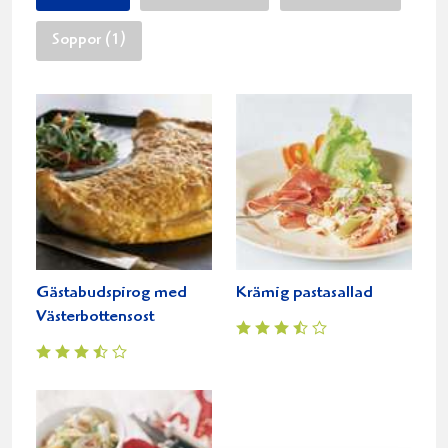
Soppor (1)
Gästabudspirog med
Krämig pastasallad
Västerbottensost