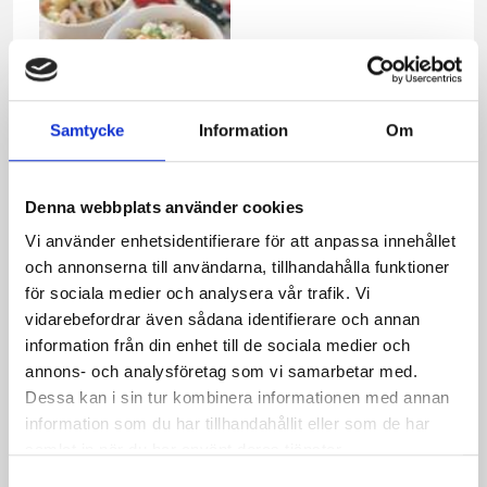
Samtycke
Information
Om
Pastasallad med räkor
Denna webbplats använder cookies
Vi använder enhetsidentifierare för att anpassa innehållet
Relaterade recept:
och annonserna till användarna, tillhandahålla funktioner
med grillad kyckling
grillad kyckling
för sociala medier och analysera vår trafik. Vi
pastasallad
kyckling
vidarebefordrar även sådana identifierare och annan
grillad
pastas
information från din enhet till de sociala medier och
grill
grilla
sallad
pasta
annons- och analysföretag som vi samarbetar med.
Dessa kan i sin tur kombinera informationen med annan
Dela
Dela
Dela
Dela
Skriv
information som du har tillhandahållit eller som de har
på
på
på
via
ut
samlat in när du har använt deras tjänster.
Facebook
Twitter
Pinterest
e-
Samtyckesval