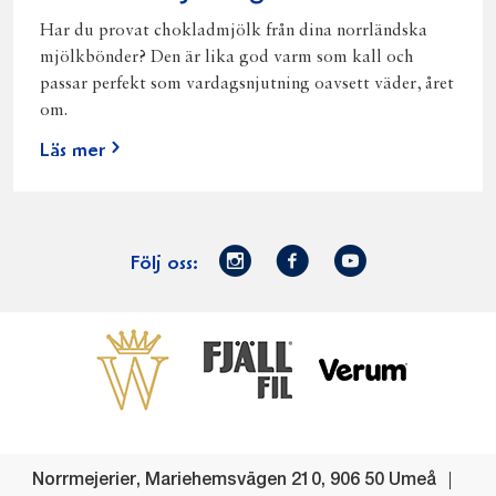
Har du provat chokladmjölk från dina norrländska
mjölkbönder? Den är lika god varm som kall och
passar perfekt som vardagsnjutning oavsett väder, året
om.
Läs mer
Norrmejerier
Facebook
Youtube
Följ oss:
på
Instagram
Västerbottensost
Fjällfil
Verum
Start
Gör gott för
Gör gott för
Norrländska
Våra
Goda 
Norrland
Planeten
mjölkbönder
goda
Fisk
produkter
Levande
Matsvinn
Betessläpp
Fläskf
Norrmejerier
,
Mariehemsvägen 210
,
906 50
Umeå
landsbygd
Mjölkgården,
Dina
Kyckl