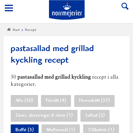
Till Norrmejerier start
Meny
Start
Recept
pastasallad med grillad
kyckling recept
50
pastasallad med grillad kyckling
recept i alla
kategorier.
Alla (50)
Förrätt (4)
Huvudrätt (37)
Såser, dressingar & röror (1)
Sallad (2)
Buffé (3)
Mellanmål (1)
Tillbehör (1)