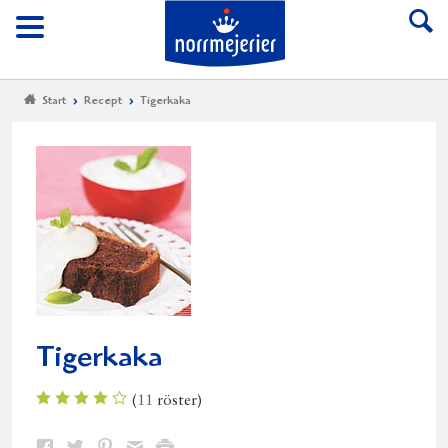
Till Norrmejerier start
Meny
Start
Recept
Tigerkaka
Tigerkaka
(
11
röster)