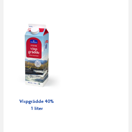
Vispgrädde 40%
1 liter