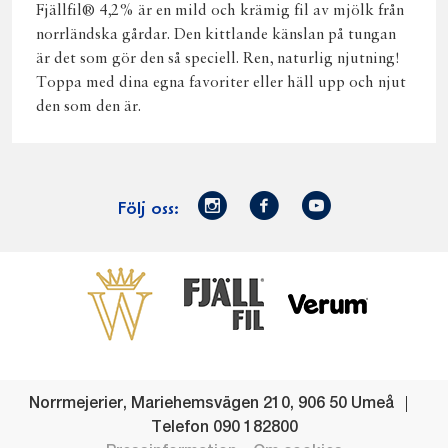
Fjällfil® 4,2% är en mild och krämig fil av mjölk från
norrländska gårdar. Den kittlande känslan på tungan
är det som gör den så speciell. Ren, naturlig njutning!
Toppa med dina egna favoriter eller häll upp och njut
den som den är.
Norrmejerier
Facebook
Youtube
Följ oss:
på
Instagram
Västerbottensost
Fjällfil
Verum
Start
Gör gott för
Gör gott för
Norrländska
Våra
Goda 
Norrland
Planeten
mjölkbönder
goda
Fisk
produkter
Levande
Matsvinn
Betessläpp
Fläskf
Norrmejerier
,
Mariehemsvägen 210
,
906 50
Umeå
landsbygd
Mjölkgården,
Dina
Kyckl
Telefon
090 182800
och
mejeriet och
norrländska
Norrl