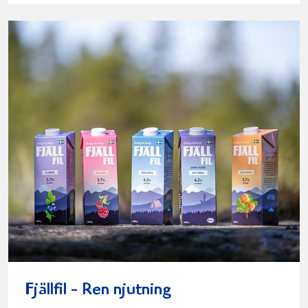
Fjällfil - Ren njutning