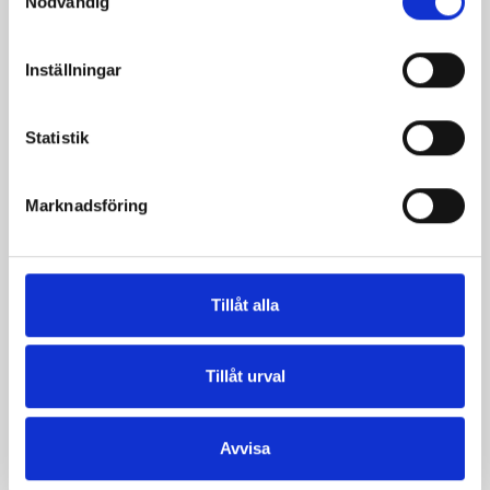
Nödvändig
Inställningar
Statistik
Marknadsföring
Långfil 3% 1000g
Päronfil 2,7%
1000g
Tillåt alla
Tillåt urval
Avvisa