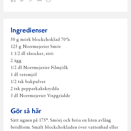
Dela
Dela
Dela
Dela
Skriv
på
på
på
via
ut
Facebook
Twitter
Pinterest
e-
post
Ingredienser
50 g mörk blockchoklad 70%
125 g Norrmejerier Smör
1 1/2 dl råsocker, strö
2 ägg
1/2 dl Norrmejerier Filmjölk
1 dl vetemjöl
1/2 tsk bakpulver
2 tsk pepparkakskrydda
3 dl Norrmejerier Vispgrädde
Gör så här
Sätt ugnen på 175°. Smörj och bröa en liten avlång
brödform. Smält blockchokladen över vattenbad eller