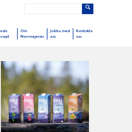
oda
Om
Jobba med
Kontakta
ecept
Norrmejerier
oss
oss