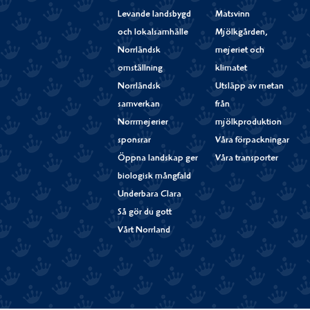
Levande landsbygd
Matsvinn
och lokalsamhälle
Mjölkgården,
Norrländsk
mejeriet och
omställning
klimatet
Norrländsk
Utsläpp av metan
samverkan
från
Norrmejerier
mjölkproduktion
sponsrar
Våra förpackningar
Öppna landskap ger
Våra transporter
biologisk mångfald
Underbara Clara
Så gör du gott
Vårt Norrland