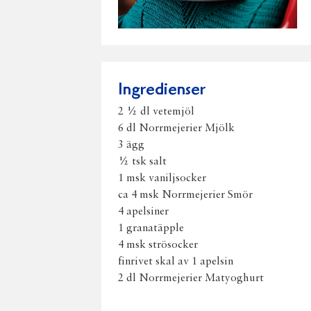
Ingredienser
2 ½ dl vetemjöl
6 dl Norrmejerier Mjölk
3 ägg
½ tsk salt
1 msk vaniljsocker
ca 4 msk Norrmejerier Smör
4 apelsiner
1 granatäpple
4 msk strösocker
finrivet skal av 1 apelsin
2 dl Norrmejerier Matyoghurt