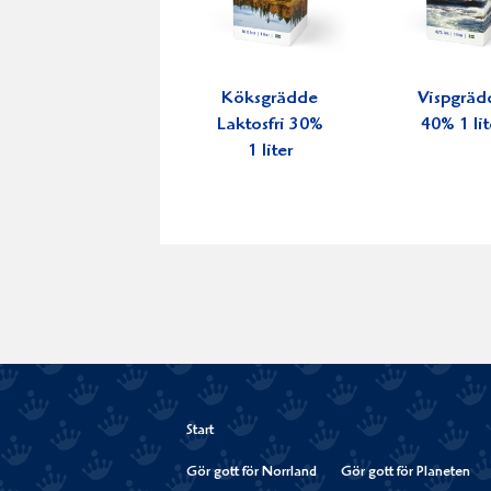
Köksgrädde
Vispgräd
Laktosfri 30%
40% 1 lit
1 liter
Start
Gör gott för Norrland
Gör gott för Planeten