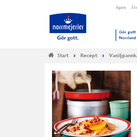
Ägare
Åte
Till N
Gör gott 
Norrland
Start
Recept
Vaniljpannk