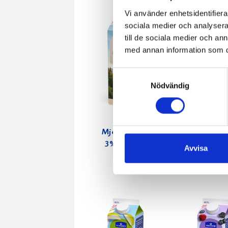
Vi använder enhetsidentifierar
sociala medier och analysera 
till de sociala medier och a
med annan information som du 
Samtyckesval
Nödvändig
Mjölken Eko
Mellanmj
3% KRAV 1
1,5% lakto
Avvisa
liter
3dl