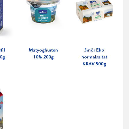
fil
Matyoghurten
Smör Eko
0g
10% 200g
normalsaltat
KRAV 500g