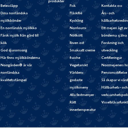
produkter
Betessläpp
Fisk
Kontakta oss
Dina norrländska
Fläskfilé
Års- och
mjölkbönder
Kyckling
hållbarhetsredov
En norrländsk mjölkko
Norrloumi
Ett mejeri ägt av
Färsk mjölk från gård till
Nötkött
bönderna själva
kök
Riven ost
Forskning och
God djuromsorg
Smaksatt creme
utveckling
Här finns mjölkbönderna
fraiche
Certifieringar
Norrgården® är vår
Vegetariskt
Norrmejeriers hi
norrländska
Världens
Pensionsstiftelse
kvalitetsstämpel
godaste
Så skapar vi vär
mjölkmeny
Hållbarhets- och
Alla festmenyer
verksamhetspoli
Rätt
Visselblåsarfunk
innertemperatur