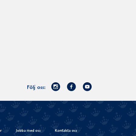
Norrmejerier
Facebook
Youtube
Följ oss:
på
Instagram
r
Jobba med oss
Kontakta oss