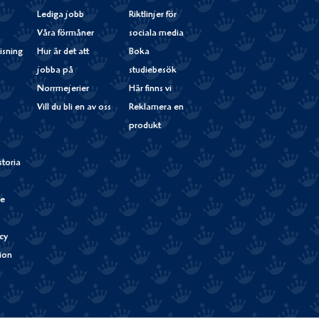
Lediga jobb
Riktlinjer för
Våra förmåner
sociala media
isning
Hur är det att
Boka
jobba på
studiebesök
Norrmejerier
Här finns vi
Vill du bli en av oss
Reklamera en
produkt
storia
de
cy
tion