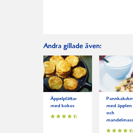
Andra gillade även:
Äppelplättar
Pannkakskn
med kokos
med äpplen
och
mandelmas