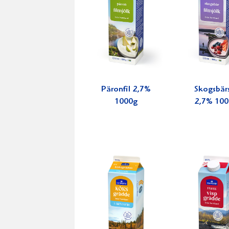
Päronfil 2,7%
Skogsbärs
1000g
2,7% 100