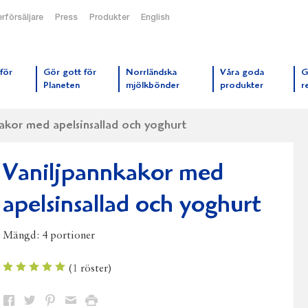
rförsäljare
Press
Produkter
English
orrmejerier startsida
för
Gör gott för
Norrländska
Våra goda
G
Planeten
mjölkbönder
produkter
r
akor med apelsinsallad och yoghurt
Vaniljpannkakor med
apelsinsallad och yoghurt
Mängd:
4 portioner
(
1
röster)
Dela
Dela
Dela
Dela
Skriv