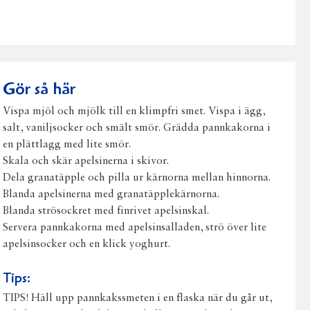
på
på
på
via
ut
Facebook
Twitter
Pinterest
e-
post
Gör så här
Vispa mjöl och mjölk till en klimpfri smet. Vispa i ägg,
salt, vaniljsocker och smält smör. Grädda pannkakorna i
en plättlagg med lite smör.
Skala och skär apelsinerna i skivor.
Dela granatäpple och pilla ur kärnorna mellan hinnorna.
Blanda apelsinerna med granatäpplekärnorna.
Blanda strösockret med finrivet apelsinskal.
Servera pannkakorna med apelsinsalladen, strö över lite
apelsinsocker och en klick yoghurt.
Tips:
TIPS! Häll upp pannkakssmeten i en flaska när du går ut,