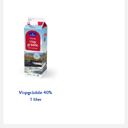
Vispgrädde 40%
1 liter