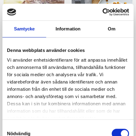
Samtycke
Information
Om
Grillad fläskkarré
Sotad rentartar med
med äppelsalsa och
rostad majs och
Denna webbplats använder cookies
vitlök
friterad fläsksvål
Vi använder enhetsidentifierare för att anpassa innehållet
och annonserna till användarna, tillhandahålla funktioner
för sociala medier och analysera vår trafik. Vi
vidarebefordrar även sådana identifierare och annan
information från din enhet till de sociala medier och
annons- och analysföretag som vi samarbetar med.
Dessa kan i sin tur kombinera informationen med annan
information som du har tillhandahållit eller som de har
samlat in när du har använt deras tjänster.
Samtyckesval
Nödvändig