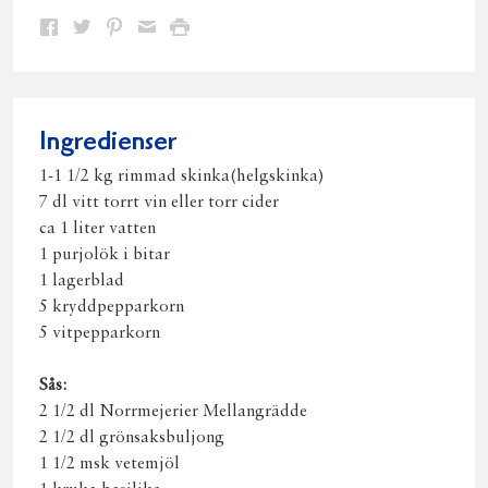
Dela
Dela
Dela
Dela
Skriv
på
på
på
via
ut
Facebook
Twitter
Pinterest
e-
post
Ingredienser
1-1 1/2 kg rimmad skinka(helgskinka)
7 dl vitt torrt vin eller torr cider
ca 1 liter vatten
1 purjolök i bitar
1 lagerblad
5 kryddpepparkorn
5 vitpepparkorn
Sås:
2 1/2 dl Norrmejerier Mellangrädde
2 1/2 dl grönsaksbuljong
1 1/2 msk vetemjöl