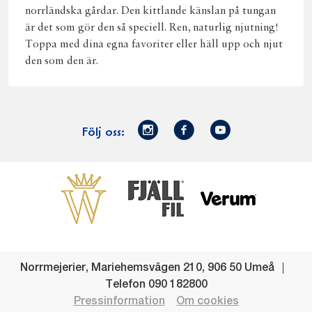
norrländska gårdar. Den kittlande känslan på tungan
är det som gör den så speciell. Ren, naturlig njutning!
Toppa med dina egna favoriter eller häll upp och njut
den som den är.
Norrmejerier
Facebook
Youtube
Följ oss:
på
Instagram
Västerbottensost
Fjällfil
Verum
Start
Gör gott för
Gör gott för
Norrländska
Våra
Goda 
Norrland
Planeten
mjölkbönder
goda
Fisk
produkter
Levande
Matsvinn
Betessläpp
Fläskf
Norrmejerier
,
Mariehemsvägen 210
,
906 50
Umeå
landsbygd
Mjölkgården,
Dina
Kyckl
Telefon
090 182800
och
mejeriet och
norrländska
Norrl
Pressinformation
Om cookies
lokalsamhälle
klimatet
mjölkbönder