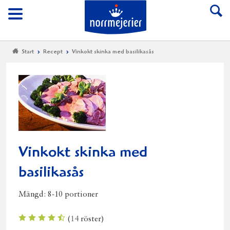
Till Norrmejerier start
Meny
Start
Recept
Vinkokt skinka med basilikasås
Vinkokt skinka med
basilikasås
Mängd:
8-10 portioner
(
14
röster)