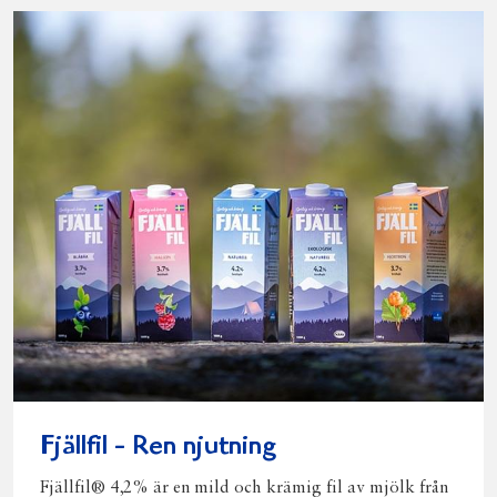
Fjällfil - Ren njutning
Fjällfil® 4,2% är en mild och krämig fil av mjölk från