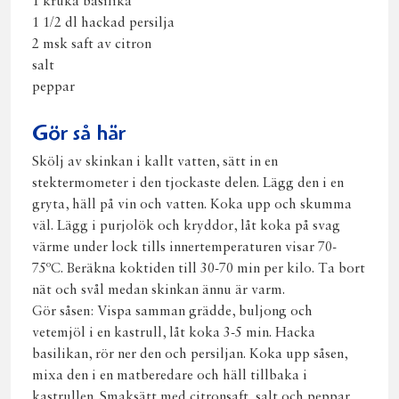
1 kruka basilika
1 1/2 dl hackad persilja
2 msk saft av citron
salt
peppar
Gör så här
Skölj av skinkan i kallt vatten, sätt in en
stektermometer i den tjockaste delen. Lägg den i en
gryta, häll på vin och vatten. Koka upp och skumma
väl. Lägg i purjolök och kryddor, låt koka på svag
värme under lock tills innertemperaturen visar 70-
75ºC. Beräkna koktiden till 30-70 min per kilo. Ta bort
nät och svål medan skinkan ännu är varm.
Gör såsen: Vispa samman grädde, buljong och
vetemjöl i en kastrull, låt koka 3-5 min. Hacka
basilikan, rör ner den och persiljan. Koka upp såsen,
mixa den i en matberedare och häll tillbaka i
kastrullen. Smaksätt med citronsaft, salt och peppar.