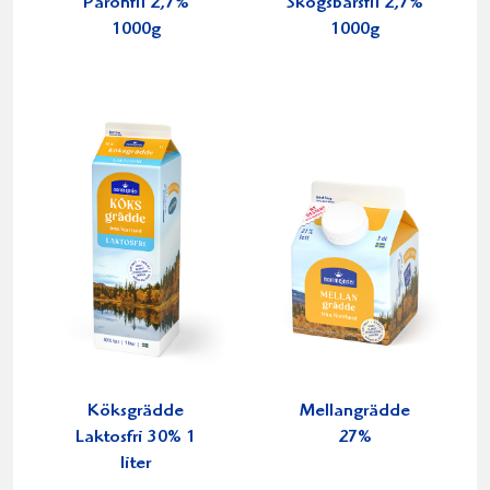
Päronfil 2,7%
Skogsbärsfil 2,7%
1000g
1000g
Köksgrädde
Mellangrädde
Laktosfri 30% 1
27%
liter