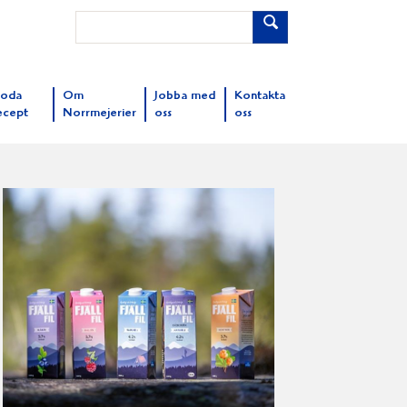
oda
Om
Jobba med
Kontakta
ecept
Norrmejerier
oss
oss