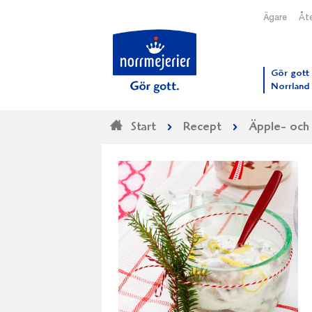
Ägare
Åte
Till N
Gör gott 
Norrland
Start
Recept
Äpple- och 