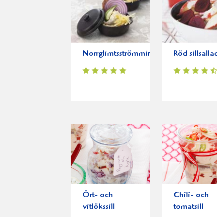
Norrglimtsströmming
Röd sillsalla
Ört- och
Chili- och
vitlökssill
tomatsill