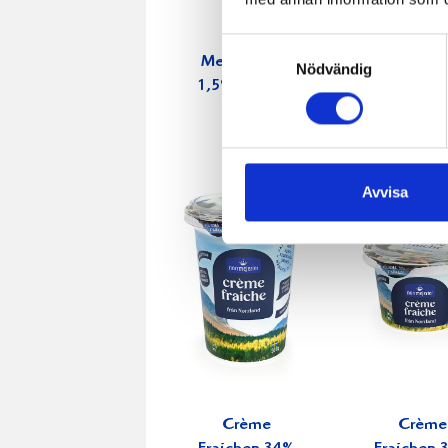
Samtyckesval
Mellanmjölk
Jordgubbs
Nödvändig
1,5% laktosfri
2,7% 100
3dl
Avvisa
Crème
Crème