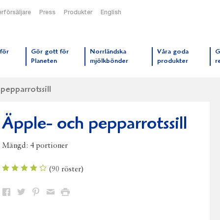
rförsäljare
Press
Produkter
English
orrmejerier startsida
för
Gör gott för
Norrländska
Våra goda
G
Planeten
mjölkbönder
produkter
r
pepparrotssill
Äpple- och pepparrotssill
Mängd:
4 portioner
(
90
röster)
Dela
Dela
Dela
Dela
Skriv
på
på
på
via
ut
Facebook
Twitter
Pinterest
e-