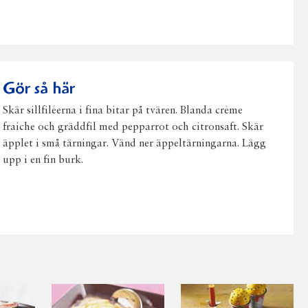
post
Gör så här
Skär sillfiléerna i fina bitar på tvären. Blanda crème
fraiche och gräddfil med pepparrot och citronsaft. Skär
äpplet i små tärningar. Vänd ner äppeltärningarna. Lägg
upp i en fin burk.