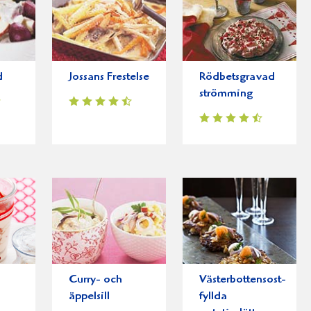
d
Jossans Frestelse
Rödbetsgravad
strömming
Curry- och
Västerbottensost-
äppelsill
fyllda