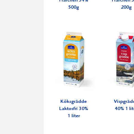
Fraichen 34%
Fraichen 
500g
200g
Köksgrädde
Vispgräd
Laktosfri 30%
40% 1 lit
1 liter