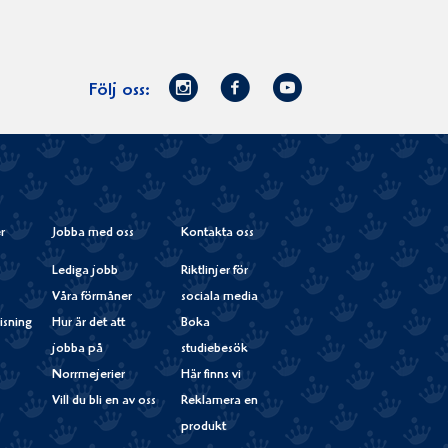
Norrmejerier
Facebook
Youtube
Följ oss:
på
Instagram
r
Jobba med oss
Kontakta oss
Lediga jobb
Riktlinjer för
Våra förmåner
sociala media
isning
Hur är det att
Boka
jobba på
studiebesök
Norrmejerier
Här finns vi
Vill du bli en av oss
Reklamera en
produkt