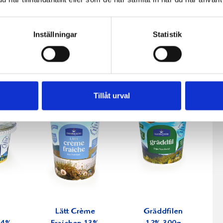
fil
Päronfil 2,7%
Skogsbärsfil
Inställningar
Statistik
0g
1000g
2,7% 1000g
Tillåt urval
Lätt Crème
Gräddfilen