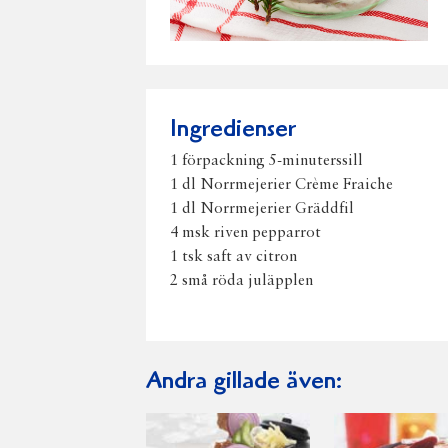
Ingredienser
1 förpackning 5-minuterssill
1 dl Norrmejerier Crème Fraiche
1 dl Norrmejerier Gräddfil
4 msk riven pepparrot
1 tsk saft av citron
2 små röda juläpplen
Andra gillade även: