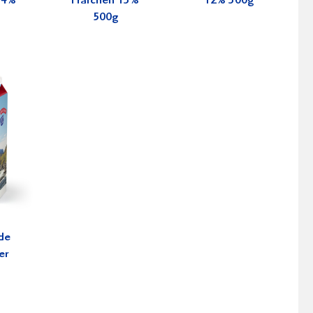
34%
Fraichen 13%
12% 300g
500g
de
er