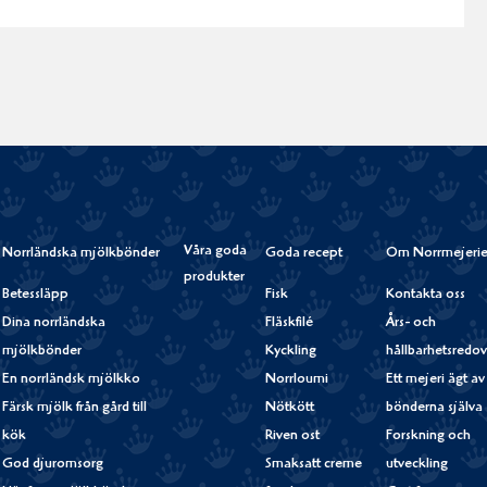
Våra goda
Norrländska mjölkbönder
Goda recept
Om Norrmejerie
produkter
Betessläpp
Fisk
Kontakta oss
Dina norrländska
Fläskfilé
Års- och
mjölkbönder
Kyckling
hållbarhetsredov
En norrländsk mjölkko
Norrloumi
Ett mejeri ägt av
Färsk mjölk från gård till
Nötkött
bönderna själva
kök
Riven ost
Forskning och
God djuromsorg
Smaksatt creme
utveckling