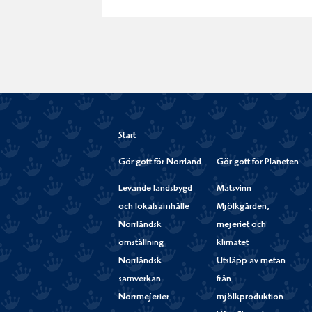
Start
Gör gott för Norrland
Gör gott för Planeten
Levande landsbygd
Matsvinn
och lokalsamhälle
Mjölkgården,
Norrländsk
mejeriet och
omställning
klimatet
Norrländsk
Utsläpp av metan
samverkan
från
Norrmejerier
mjölkproduktion