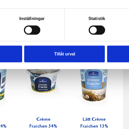
fil
Päronfil 2,7%
Skogsbärsfil
Inställningar
Statistik
0g
1000g
2,7% 1000g
Tillåt urval
Crème
Lätt Crème
34%
Fraichen 34%
Fraichen 13%