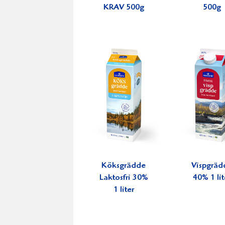
KRAV 500g
500g
Köksgrädde
Vispgräd
Laktosfri 30%
40% 1 lit
1 liter