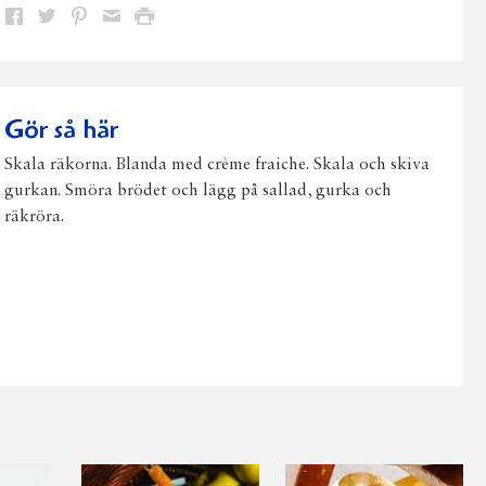
Dela
Dela
Dela
Dela
Skriv
på
på
på
via
ut
Facebook
Twitter
Pinterest
e-
post
Gör så här
Skala räkorna. Blanda med crème fraiche. Skala och skiva
gurkan. Smöra brödet och lägg på sallad, gurka och
räkröra.