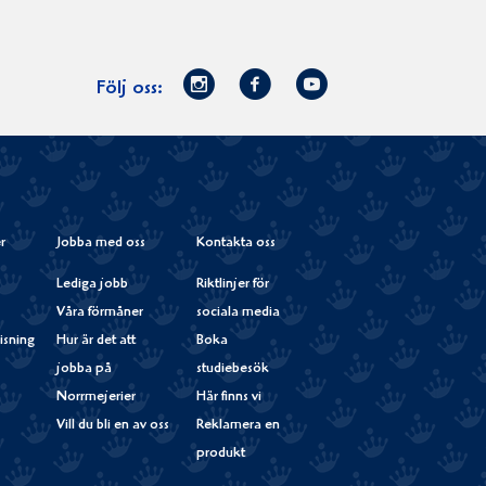
Norrmejerier
Facebook
Youtube
Följ oss:
på
Instagram
r
Jobba med oss
Kontakta oss
Lediga jobb
Riktlinjer för
Våra förmåner
sociala media
isning
Hur är det att
Boka
jobba på
studiebesök
Norrmejerier
Här finns vi
Vill du bli en av oss
Reklamera en
produkt