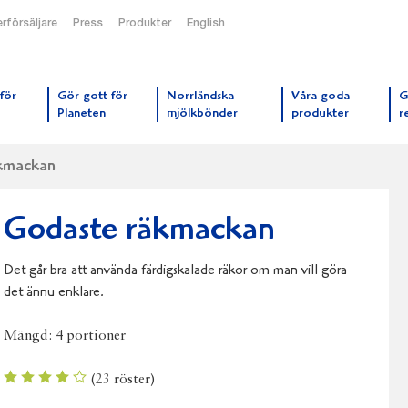
rförsäljare
Press
Produkter
English
orrmejerier startsida
för
Gör gott för
Norrländska
Våra goda
G
Planeten
mjölkbönder
produkter
r
kmackan
Godaste räkmackan
Det går bra att använda färdigskalade räkor om man vill göra
det ännu enklare.
Mängd:
4 portioner
(
23
röster)