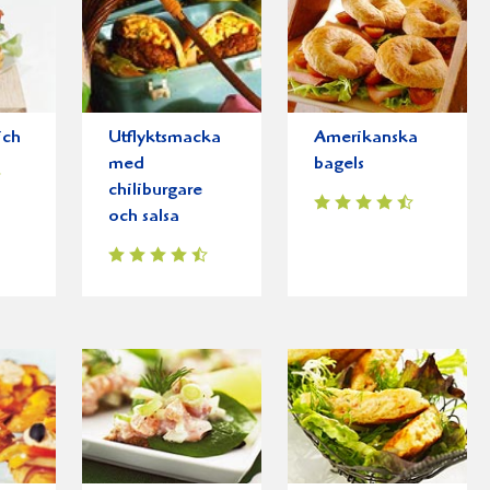
ich
Utflyktsmacka
Amerikanska
med
bagels
chiliburgare
och salsa