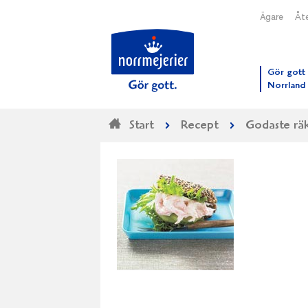
Ägare
Åte
Till N
Gör gott 
Norrland
Start
Recept
Godaste rä