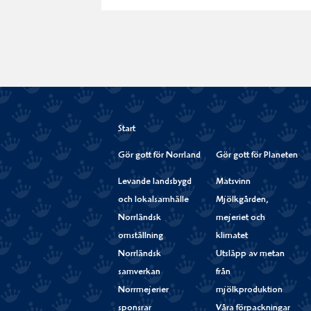
Start
Gör gott för Norrland
Gör gott för Planeten
Levande landsbygd
Matsvinn
och lokalsamhälle
Mjölkgården,
Norrländsk
mejeriet och
omställning
klimatet
Norrländsk
Utsläpp av metan
samverkan
från
Norrmejerier
mjölkproduktion
sponsrar
Våra förpackningar