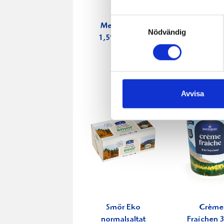
Samtyckesval
Mellanmjölk
Jordgubbs
Nödvändig
1,5% laktosfri
2,7% 100
3dl
Avvisa
Smör Eko
Crème
normalsaltat
Fraichen 