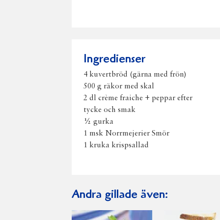
Ingredienser
4 kuvertbröd (gärna med frön)
500 g räkor med skal
2 dl crème fraiche + peppar efter
tycke och smak
½ gurka
1 msk Norrmejerier Smör
1 kruka krispsallad
Andra gillade även: