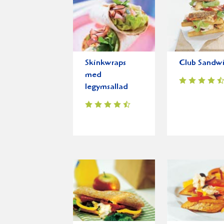
Skinkwraps
Club Sandw
med
legymsallad