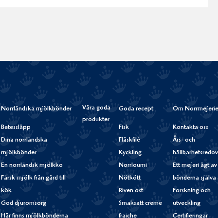
Våra goda
Norrländska mjölkbönder
Goda recept
Om Norrmejerie
produkter
Betessläpp
Fisk
Kontakta oss
Dina norrländska
Fläskfilé
Års- och
mjölkbönder
Kyckling
hållbarhetsredov
En norrländsk mjölkko
Norrloumi
Ett mejeri ägt av
Färsk mjölk från gård till
Nötkött
bönderna själva
kök
Riven ost
Forskning och
God djuromsorg
Smaksatt creme
utveckling
Här finns mjölkbönderna
fraiche
Certifieringar