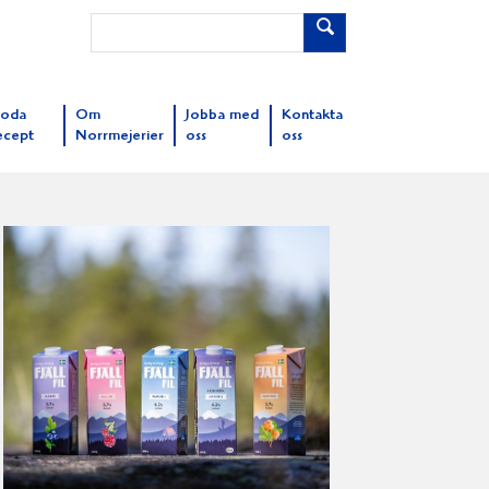
oda
Om
Jobba med
Kontakta
ecept
Norrmejerier
oss
oss