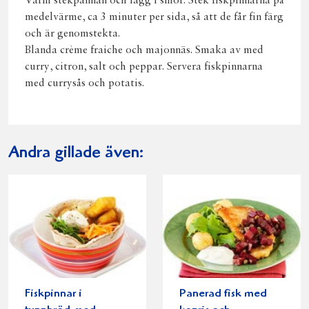
Värm stekpannan och lägg i smör. Stek fiskpinnarna på
medelvärme, ca 3 minuter per sida, så att de får fin färg
och är genomstekta.
Blanda crème fraiche och majonnäs. Smaka av med
curry, citron, salt och peppar. Servera fiskpinnarna
med currysås och potatis.
Andra gillade även:
Fiskpinnar i
Panerad fisk med