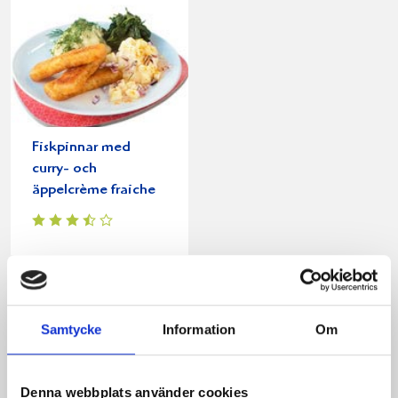
Fiskpinnar med
curry- och
äppelcrème fraiche
Samtycke
Information
Om
Produkter i receptet:
Denna webbplats använder cookies