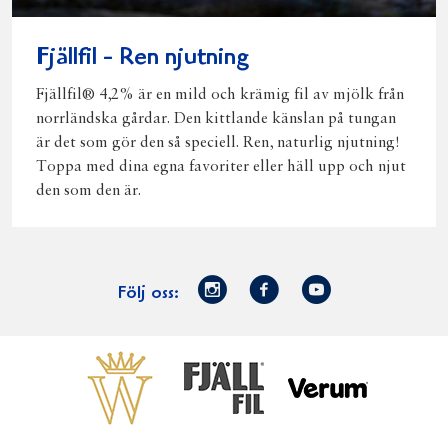
Fjällfil - Ren njutning
Fjällfil® 4,2% är en mild och krämig fil av mjölk från
norrländska gårdar. Den kittlande känslan på tungan
är det som gör den så speciell. Ren, naturlig njutning!
Toppa med dina egna favoriter eller häll upp och njut
den som den är.
Norrmejerier
Facebook
Youtube
Följ oss:
på
Instagram
Västerbottensost
Fjällfil
Verum
Start
Gör gott för
Gör gott för
Norrländska
Våra
Goda 
Norrland
Planeten
mjölkbönder
goda