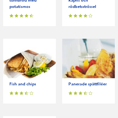
tunnbröd med
kapris och
potatismos
rödbetsströssel
Fish and chips
Panerade spättfiléer