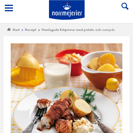
Till Norrmejerier start
Meny
Start
Recept
Hemlagade fiskpinnar med potatis och currysås