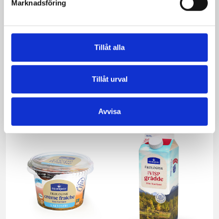
Marknadsföring
Tillåt alla
Päronfil 2,7%
Skogsbärsfil 2,7%
Tillåt urval
1000g
1000g
Avvisa