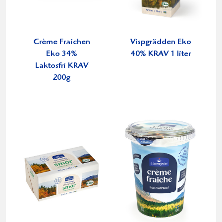
Crème Fraichen
Vispgrädden Eko
Eko 34%
40% KRAV 1 liter
Laktosfri KRAV
200g