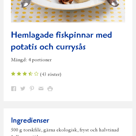
Hemlagade fiskpinnar med
potatis och currysås
Mängd:
4 portioner
(
43
röster)
Dela
Dela
Dela
Dela
Skriv
på
på
på
via
ut
Facebook
Twitter
Pinterest
e-
post
Ingredienser
500 g torskfilé, gärna ekologisk, fryst och halvtinad