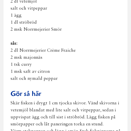
2 dl vetemjöl
salt och vitpeppar
1 ägg
1 dl ströbröd
2 msk Norrmejerier Smör
sås:
2 dl Norrmejerier Crème Fraiche
2 msk majonnäs
1 tsk curry
1 msk saft av citron
salt och nymald peppar
Gör så här
Skär fisken i drygt 1 cm tjocka skivor. Vänd skivorna i
vetemjöl blandat med lite salt och vitpeppar, sedan i
uppvispat ägg och till sist i ströbröd. Lägg fisken på
smörpapper och låt paneringen torka en stund.