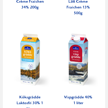
Crème Fraichen
Lätt Crème
34% 200g
Fraichen 13%
500g
Köksgrädde
Vispgrädde 40%
Laktosfri 30% 1
1 liter