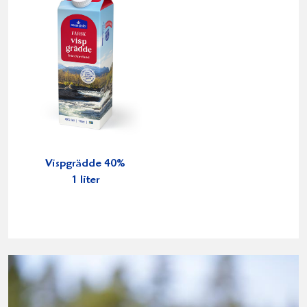
Vispgrädde 40%
1 liter