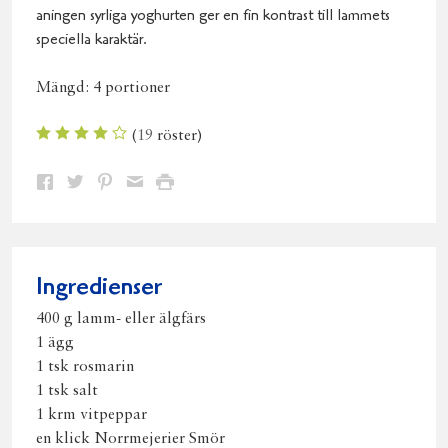
aningen syrliga yoghurten ger en fin kontrast till lammets
speciella karaktär.
Mängd:
4 portioner
(
19
röster)
Dela
Dela
Dela
Dela
Skriv
på
på
på
via
ut
Facebook
Twitter
Pinterest
e-
post
Ingredienser
400 g lamm- eller älgfärs
1 ägg
1 tsk rosmarin
1 tsk salt
1 krm vitpeppar
en klick Norrmejerier Smör