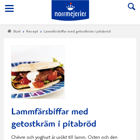
Till Norrmejerier start
Meny
Start
Recept
Lammfärsbiffar med getostkräm i pitabröd
Lammfärsbiffar med
getostkräm i pitabröd
Chèvre och yoghurt är usökt till lamm. Osten och den