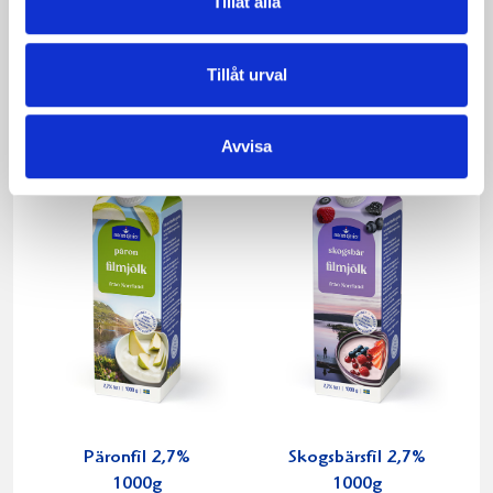
Tillåt alla
Mellanmjölk
Jordgubbsfil 2,7%
Tillåt urval
1,5% laktosfri 3dl
1000g
Avvisa
Päronfil 2,7%
Skogsbärsfil 2,7%
1000g
1000g