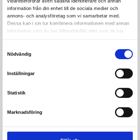
vidarebefordrar även sådana identifierare och annan
laxtartar
information från din enhet till de sociala medier och
annons- och analysföretag som vi samarbetar med.
Dessa kan i sin tur kombinera informationen med annan
information som du har tillhandahållit eller som de har
samlat in när du har använt deras tjänster.
Samtyckesval
Nödvändig
Produkter i receptet:
Inställningar
Statistik
Marknadsföring