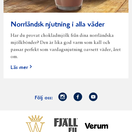
Norrländsk njutning i alla väder
Har du provat chokladmjölk från dina norrländska
mjölkbönder? Den är lika god varm som kall och
passar perfekt som vardagsnjutning oavsett väder, året
om.
Läs mer
Norrmejerier
Facebook
Youtube
Följ oss:
på
Instagram
Västerbottensost
Fjällfil
Verum
Start