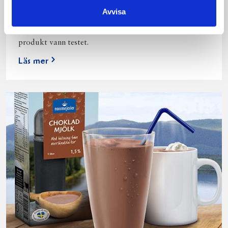
Vi kan stolt konstatera att vår laktosfria Mellanmjölk
Avvisa
är bäst i smaktest när norrlänningarna sagt sitt. Fler än
200 norrlänningar fick deltog vid provsmakningen. Vår
produkt vann testet.
Läs mer