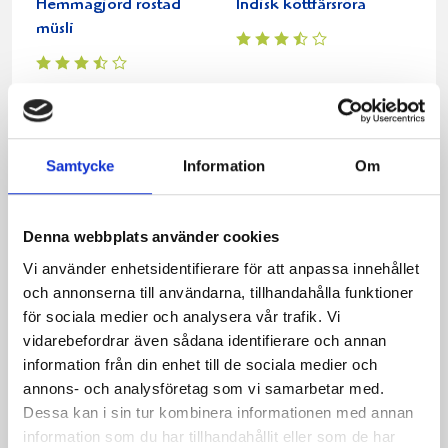
Hemmagjord rostad
Indisk köttfärsröra
müsli
Samtycke
Information
Om
Denna webbplats använder cookies
Vi använder enhetsidentifierare för att anpassa innehållet
och annonserna till användarna, tillhandahålla funktioner
cupcakes
för sociala medier och analysera vår trafik. Vi
vidarebefordrar även sådana identifierare och annan
information från din enhet till de sociala medier och
Relaterade recept:
annons- och analysföretag som vi samarbetar med.
Dessa kan i sin tur kombinera informationen med annan
banan
chips
information som du har tillhandahållit eller som de har