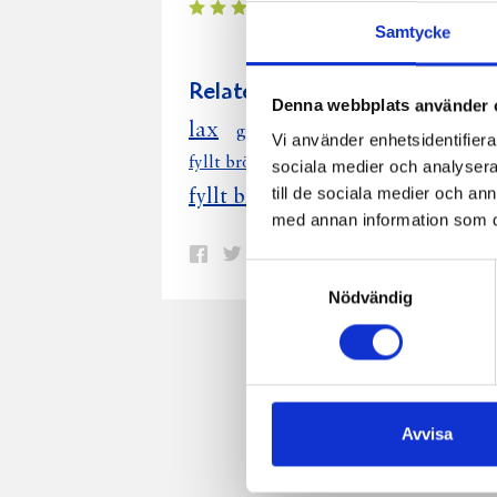
Samtycke
Relaterade recept:
Denna webbplats använder 
gravlaxröra
lax
g
gravlaxsås
Vi använder enhetsidentifierar
fyllt bröd gravlaxr ra
fyllt bröd gravl
sociala medier och analysera 
ug
till de sociala medier och a
fyllt bröd med gravlaxröra
med annan information som du 
Dela
Dela
Dela
Dela
Skriv
Samtyckesval
på
på
på
via
ut
Nödvändig
Facebook
Twitter
Pinterest
e-
post
Avvisa