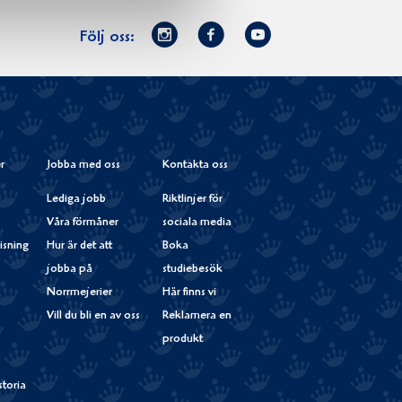
Norrmejerier
Facebook
Youtube
Följ oss:
på
Instagram
r
Jobba med oss
Kontakta oss
Lediga jobb
Riktlinjer för
Våra förmåner
sociala media
isning
Hur är det att
Boka
jobba på
studiebesök
Norrmejerier
Här finns vi
Vill du bli en av oss
Reklamera en
produkt
storia