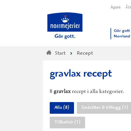
Ägare
Åte
Till N
Gör gott 
Norrland
Start
Recept
gravlax recept
8
gravlax
recept i alla kategorier.
Alla (8)
Smårätter & tilltugg (1)
Tillbehör (1)