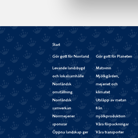
Start
Gör gott för Norrland
Gör gott för Planeten
Levande landsbygd
Matsvinn
och lokalsamhälle
Mjölkgården,
Norrländsk
mejeriet och
omställning
klimatet
Norrländsk
Utsläpp av metan
samverkan
från
Norrmejerier
mjölkproduktion
sponsrar
Våra förpackningar
Öppna landskap ger
Våra transporter