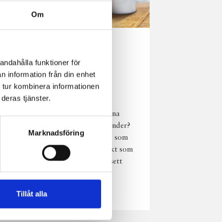
Om
Norrländsk
andahålla funktioner för
njutning i alla
n information från din enhet
väder
 tur kombinera informationen
deras tjänster.
Har du provat
chokladmjölk från dina
norrländska mjölkbönder?
Marknadsföring
Den är lika god varm som
kall och passar perfekt som
vardagsnjutning oavsett
väder, året om.
Läs mer
Tillåt alla