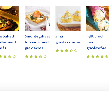
nsbakad
Smördegskvadrater
Små
Fyllt bröd
vlax med
toppade med
gravlaxkrustader
med
sås
gravlaxros
gravlaxröra