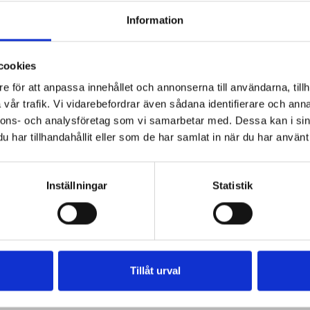
Information
cookies
ravlaxknyten
gravlaxkrustader
gravlax förrätter
e för att anpassa innehållet och annonserna till användarna, tillh
axröra
fyllt bröd med gravlaxr ra
vår trafik. Vi vidarebefordrar även sådana identifierare och anna
nsbakad gravlax med romsås
nnons- och analysföretag som vi samarbetar med. Dessa kan i sin
har tillhandahållit eller som de har samlat in när du har använt 
Inställningar
Statistik
Tillåt urval