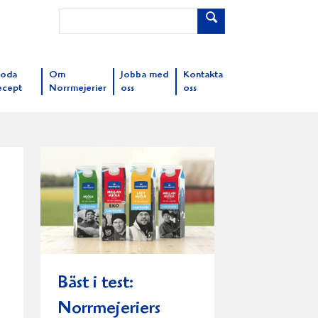
oda
Om
Jobba med
Kontakta
ecept
Norrmejerier
oss
oss
Bäst i test:
Norrmejeriers