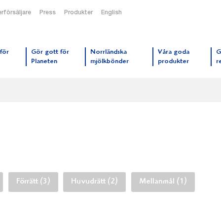
rförsäljare
Press
Produkter
English
orrmejerier startsida
för
Gör gott för
Norrländska
Våra goda
G
Planeten
mjölkbönder
produkter
r
Förrätt (3)
Huvudrätt (2)
Mellanmål (1)