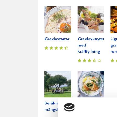
Gravlaxtartar
Gravlaxknyten
Ug
med
gra
kräftfyllning
rom
Beräkning av
Salmon and
mängden mat
spinach
lasagne