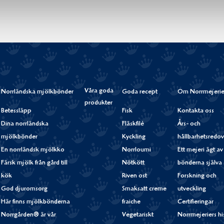
Våra goda
Norrländska mjölkbönder
Goda recept
Om Norrmejerie
produkter
Betessläpp
Fisk
Kontakta oss
Dina norrländska
Fläskfilé
Års- och
mjölkbönder
Kyckling
hållbarhetsredov
En norrländsk mjölkko
Norrloumi
Ett mejeri ägt av
Färsk mjölk från gård till
Nötkött
bönderna själva
kök
Riven ost
Forskning och
God djuromsorg
Smaksatt creme
utveckling
Här finns mjölkbönderna
fraiche
Certifieringar
Norrgården® är vår
Vegetariskt
Norrmejeriers hi