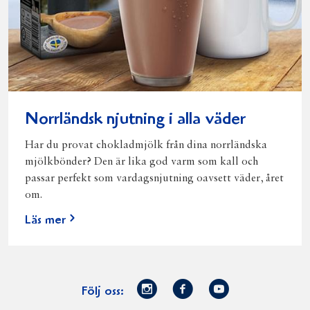
Norrländsk njutning i alla väder
Har du provat chokladmjölk från dina norrländska
mjölkbönder? Den är lika god varm som kall och
passar perfekt som vardagsnjutning oavsett väder, året
om.
Läs mer
Norrmejerier
Facebook
Youtube
Följ oss:
på