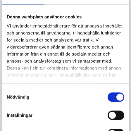
grekiska
grekiska biffar
biffar fetaost
Denna webbplats använder cookies
grekisk
fetaost
biffar
feta
biff
ost
Vi använder enhetsidentifierare för att anpassa innehållet
Dela
Dela
Dela
Dela
Skriv
och annonserna till användarna, tillhandahålla funktioner
för sociala medier och analysera vår trafik. Vi
på
på
på
via
ut
vidarebefordrar även sådana identifierare och annan
Facebook
Twitter
Pinterest
e-
information från din enhet till de sociala medier och
post
annons- och analysföretag som vi samarbetar med.
Dessa kan i sin tur kombinera informationen med annan
information som du har tillhandahållit eller som de har
samlat in när du har använt deras tjänster.
Samtyckesval
Nödvändig
Inställningar