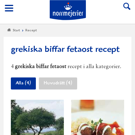
Till Norrmejerier start
Meny
Start
Recept
grekiska biffar fetaost recept
4
grekiska biffar fetaost
recept i alla kategorier.
Alla (4)
Huvudrätt (4)