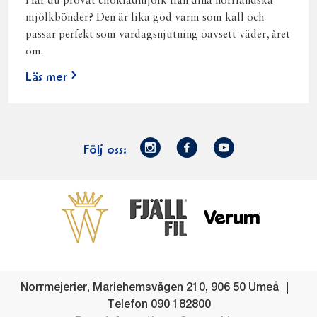
Har du provat chokladmjölk från dina norrländska
mjölkbönder? Den är lika god varm som kall och
passar perfekt som vardagsnjutning oavsett väder, året
om.
Läs mer
Norrmejerier
Facebook
Youtube
Följ oss:
på
Instagram
Västerbottensost
Fjällfil
Verum
Start
Gör gott för
Gör gott för
Norrländska
Våra
Goda 
Norrland
Planeten
mjölkbönder
goda
Fisk
produkter
Levande
Matsvinn
Betessläpp
Fläskf
Norrmejerier
,
Mariehemsvägen 210
,
906 50
Umeå
landsbygd
Mjölkgården,
Dina
Kyckl
Telefon
090 182800
och
mejeriet och
norrländska
Norrl