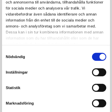
och annonserna till användarna, tillhandahålla funktioner
för sociala medier och analysera vår trafik. Vi
vidarebefordrar även sådana identifierare och annan
information från din enhet till de sociala medier och
annons- och analysföretag som vi samarbetar med.
Dessa kan i sin tur kombinera informationen med annan
information som du har tillhandahållit eller som de har
samlat in när du har använt deras tjänster.
Samtyckesval
Nödvändig
Bäst i test: Norrmejeriers laktosfria
Inställningar
mjölk
Vi kan stolt konstatera att vår laktosfria Mellanmjölk
Statistik
är bäst i smaktest när norrlänningarna sagt sitt. Fler än
200 norrlänningar fick deltog vid provsmakningen. Vår
produkt vann testet.
Marknadsföring