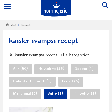
Till Norrmejerier start
Meny
Start
Recept
kassler svampss recept
50
kassler svampss
recept i alla kategorier.
Alla (50)
Huvudrätt (35)
Soppor (1)
Frukost och brunch (1)
Förrätt (5)
Mellanmål (6)
Buffé (1)
Tillbehör (1)