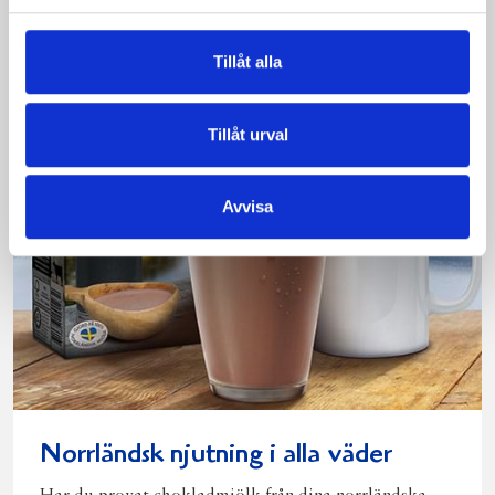
Läs mer
Tillåt alla
Tillåt urval
Avvisa
Norrländsk njutning i alla väder