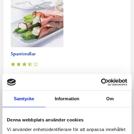
Sparrisrullar
Relaterade recept:
kassler
svamp
Samtycke
Information
Om
Dela
Dela
Dela
Dela
Skriv
på
på
på
via
ut
Denna webbplats använder cookies
Facebook
Twitter
Pinterest
e-
post
Vi använder enhetsidentifierare för att anpassa innehållet