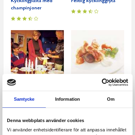
Kycklingpasta med
Festlig kycklinggryta
champinjoner
Kyckling med bacon
Italiensk kyckling
och Västerbottensost
Samtycke
Information
Om
Denna webbplats använder cookies
Vi använder enhetsidentifierare för att anpassa innehållet