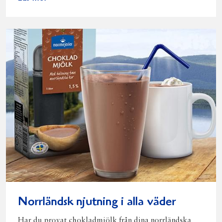
Norrländsk njutning i alla väder
Har du provat chokladmjölk från dina norrländska