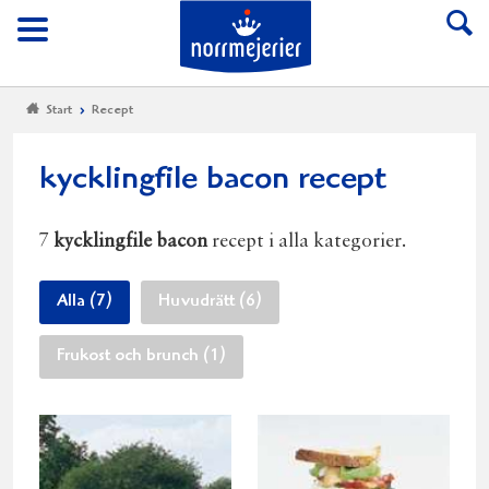
Till Norrmejerier start
Meny
Start
Recept
kycklingfile bacon recept
7
kycklingfile bacon
recept i alla kategorier.
Alla (7)
Huvudrätt (6)
Frukost och brunch (1)