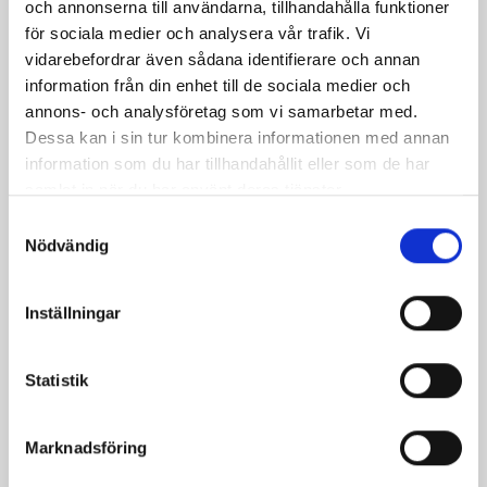
och annonserna till användarna, tillhandahålla funktioner
för sociala medier och analysera vår trafik. Vi
vidarebefordrar även sådana identifierare och annan
information från din enhet till de sociala medier och
annons- och analysföretag som vi samarbetar med.
Dessa kan i sin tur kombinera informationen med annan
Pizza med kyckling
information som du har tillhandahållit eller som de har
sesam och chiliolja
samlat in när du har använt deras tjänster.
Samtyckesval
Nödvändig
Relaterade recept:
Inställningar
bacon
kycklingfile
file
kyckling
fil
Dela
Dela
Dela
Dela
Skriv
Statistik
på
på
på
via
ut
Facebook
Twitter
Pinterest
e-
Marknadsföring
post