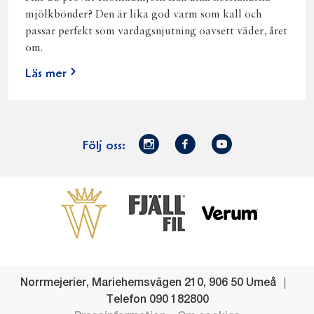
mjölkbönder? Den är lika god varm som kall och
passar perfekt som vardagsnjutning oavsett väder, året
om.
Läs mer
Norrmejerier
Facebook
Youtube
Följ oss:
på
Instagram
Västerbottensost
Fjällfil
Verum
Start
Gör gott för
Gör gott för
Norrländska
Våra
Goda 
Norrland
Planeten
mjölkbönder
goda
Fisk
produkter
Levande
Matsvinn
Betessläpp
Fläskf
Norrmejerier
,
Mariehemsvägen 210
,
906 50
Umeå
landsbygd
Mjölkgården,
Dina
Kyckl
Telefon
090 182800
och
mejeriet och
norrländska
Norrl