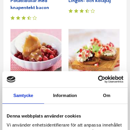
Potatisbullar med
Lingon- och kolapaj
knaperstekt bacon
Lingon med kolasås
Crostini-tapas med
ädelostmousse
Samtycke
Information
Om
Denna webbplats använder cookies
Vi använder enhetsidentifierare för att anpassa innehållet