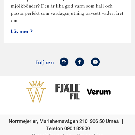
mjölkbönder? Den är lika god varm som kall och
passar perfekt som vardagsnjutning oavsett väder, året
om.
Läs mer
Norrmejerier
Facebook
Youtube
Följ oss:
på
Instagram
Västerbottensost
Fjällfil
Verum
Start
Gör gott för
Gör gott för
Norrländska
Våra
Goda 
Norrland
Planeten
mjölkbönder
goda
Fisk
produkter
Levande
Matsvinn
Betessläpp
Fläskf
Norrmejerier
,
Mariehemsvägen 210
,
906 50
Umeå
landsbygd
Mjölkgården,
Dina
Kyckl
Telefon
090 182800
och
mejeriet och
norrländska
Norrl