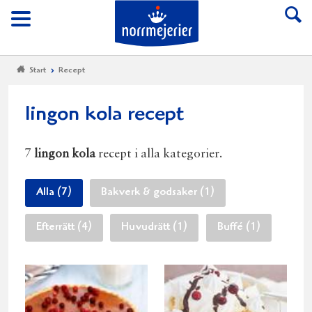
Till Norrmejerier start
Meny
Start
Recept
lingon kola recept
7
lingon kola
recept i alla kategorier.
Alla (7)
Bakverk & godsaker (1)
Efterrätt (4)
Huvudrätt (1)
Buffé (1)