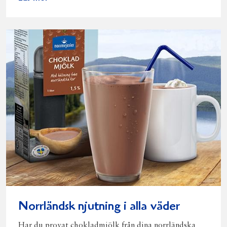
Norrländsk njutning i alla väder
Har du provat chokladmjölk från dina norrländska