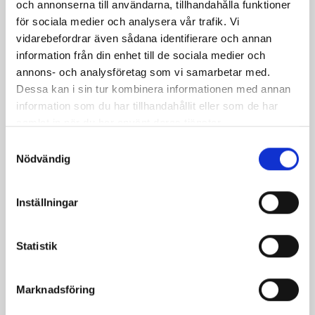
och annonserna till användarna, tillhandahålla funktioner
för sociala medier och analysera vår trafik. Vi
vidarebefordrar även sådana identifierare och annan
information från din enhet till de sociala medier och
annons- och analysföretag som vi samarbetar med.
Dessa kan i sin tur kombinera informationen med annan
Frysta lingon och
information som du har tillhandahållit eller som de har
kolasås med kanel
samlat in när du har använt deras tjänster.
Samtyckesval
Nödvändig
Relaterade recept:
Inställningar
lingon kolasås
lingon
kola
Dela
Dela
Dela
Dela
Skriv
Statistik
på
på
på
via
ut
Facebook
Twitter
Pinterest
e-
Marknadsföring
post