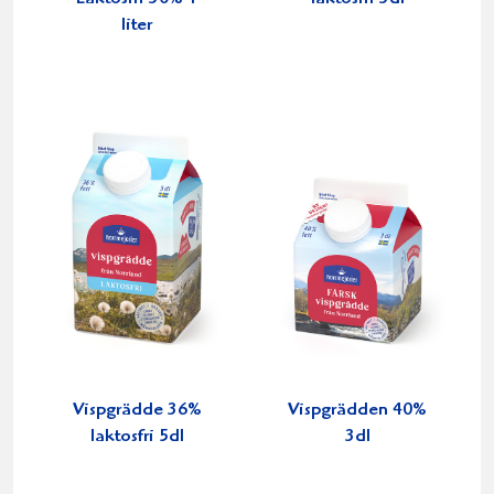
liter
Vispgrädde 36%
Vispgrädden 40%
laktosfri 5dl
3dl