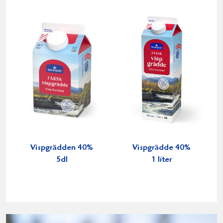
Vispgrädden 40%
Vispgrädde 40%
5dl
1 liter