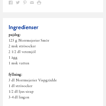
Dela
Dela
Dela
Dela
Skriv
på
på
på
via
ut
Facebook
Twitter
Pinterest
e-
post
Ingredienser
pajdeg:
125 g Norrmejerier Smör
2 msk strösocker
2 1/2 dl vetemjöl
1 ägg
1 msk vatten
fyllning:
3 dl Norrmejerier Vispgrädde
1 dl strösocker
1/2 dl ljus sirap
3-4 dl lingon