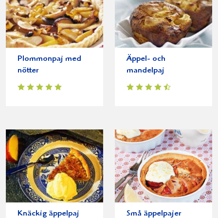
Plommonpaj med
Äppel- och
nötter
mandelpaj
Knäckig äppelpaj
Små äppelpajer