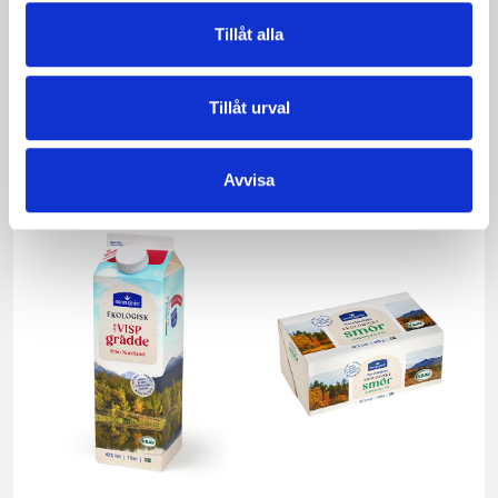
Tillåt alla
Tillåt urval
Päronfil 2,7%
Skogsbärsfil 2,7%
1000g
1000g
Avvisa