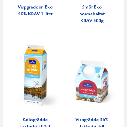
Vispgrädden Eko
Smör Eko
40% KRAV 1 liter
normalsaltat
KRAV 500g
Köksgrädde
Vispgrädde 36%
Laktosfri 30% 1
laktosfri 3dl