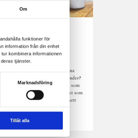
Om
Norrländsk
andahålla funktioner för
njutning i alla
n information från din enhet
väder
 tur kombinera informationen
deras tjänster.
Har du provat
chokladmjölk från dina
norrländska mjölkbönder?
Marknadsföring
Den är lika god varm som
kall och passar perfekt som
vardagsnjutning oavsett
väder, året om.
Läs mer
Tillåt alla