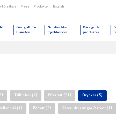
rförsäljare
Press
Produkter
English
orrmejerier startsida
för
Gör gott för
Norrländska
Våra goda
G
Planeten
mjölkbönder
produkter
r
5)
Tillbehör (2)
Efterrätt (21)
Drycker (5)
ellanmål (1)
Förrätt (2)
Såser, dressingar & röror (1)