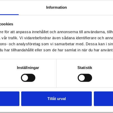
on maräng
lingonkolapaj
Information
lingonmuffins
lingonparfait
älgkött lingon
ngon muffins
renskav lingon
cookies
lingon dessert
da lingon
e för att anpassa innehållet och annonserna till användarna, tillh
vår trafik. Vi vidarebefordrar även sådana identifierare och anna
nnons- och analysföretag som vi samarbetar med. Dessa kan i sin
har tillhandahållit eller som de har samlat in när du har använt 
Inställningar
Statistik
Tillåt urval