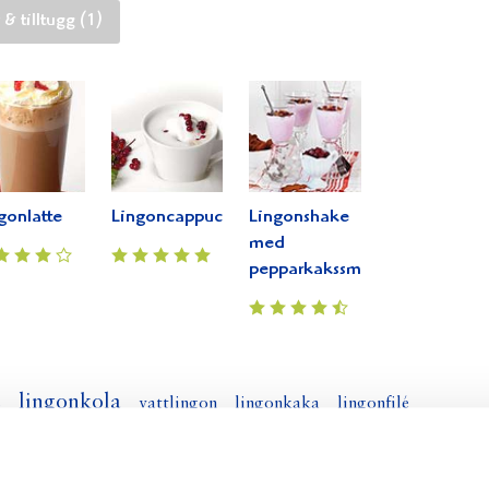
 & tilltugg (1)
gonlatte
Lingoncappuccino
Lingonshake
med
pepparkakssmak
e
lingonkola
vattlingon
lingonkaka
lingonfilé
lingondryck
lingonlikör
lingonglass
kaka lingon
lingondricka
ingongrädde
lingon fudge
lingontryffel