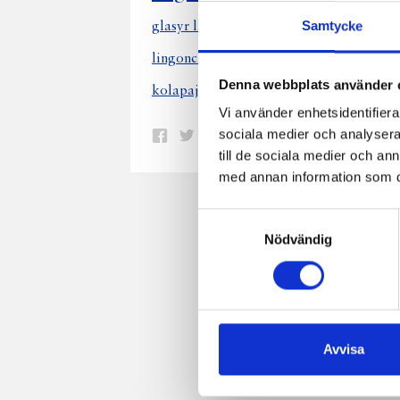
ling
Samtycke
glasyr lingon
lingonfromage
choklad lingon
lingonchutney
li
Denna webbplats använder 
rårör
kolapaj lingon
lingon kolasås
Vi använder enhetsidentifierar
sociala medier och analysera 
Dela
Dela
Dela
Dela
Skriv
till de sociala medier och a
på
på
på
via
ut
med annan information som du 
Facebook
Twitter
Pinterest
e-
post
Samtyckesval
Nödvändig
Avvisa