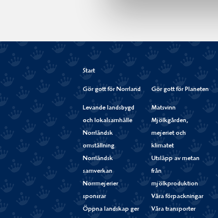
Start
Gör gott för Norrland
Gör gott för Planeten
Levande landsbygd
Matsvinn
och lokalsamhälle
Mjölkgården,
Norrländsk
mejeriet och
omställning
klimatet
Norrländsk
Utsläpp av metan
samverkan
från
Norrmejerier
mjölkproduktion
sponsrar
Våra förpackningar
Öppna landskap ger
Våra transporter