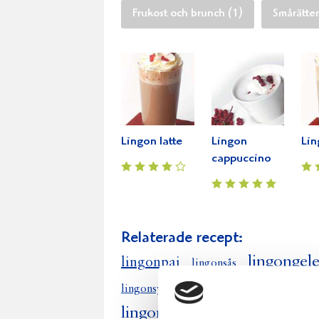
Frukost och brunch (1)
Smårätter
Lingon latte
Lingon
Lin
cappuccino
Relaterade recept:
lingongel
lingonpaj
lingonsås
lingon kola
lingonsylt
lingonbröd
lingonfudge
lingonmousse
l