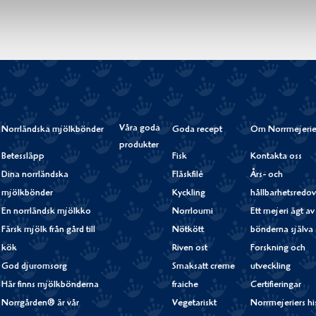
Våra goda
Norrländska mjölkbönder
Goda recept
Om Norrmejerie
produkter
Betessläpp
Fisk
Kontakta oss
Dina norrländska
Fläskfilé
Års- och
mjölkbönder
Kyckling
hållbarhetsredov
En norrländsk mjölkko
Norrloumi
Ett mejeri ägt av
Färsk mjölk från gård till
Nötkött
bönderna själva
kök
Riven ost
Forskning och
God djuromsorg
Smaksatt creme
utveckling
Här finns mjölkbönderna
fraiche
Certifieringar
Norrgården® är vår
Vegetariskt
Norrmejeriers hi