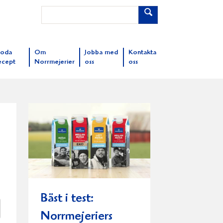
oda
Om
Jobba med
Kontakta
ecept
Norrmejerier
oss
oss
Bäst i test:
Norrmejeriers