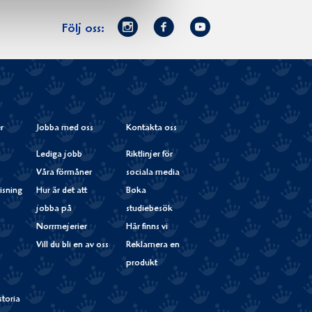
Norrmejerier
Facebook
Youtube
Följ oss:
på
Instagram
r
Jobba med oss
Kontakta oss
Lediga jobb
Riktlinjer för
Våra förmåner
sociala media
isning
Hur är det att
Boka
jobba på
studiebesök
Norrmejerier
Här finns vi
Vill du bli en av oss
Reklamera en
produkt
storia