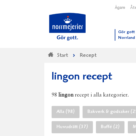
Ägare
Åte
Till N
Gör gott 
Norrland
Start
Recept
lingon recept
98
lingon
recept i alla kategorier.
Alla (98)
Bakverk & godsaker (2
Huvudrätt (37)
Buffé (2)
M