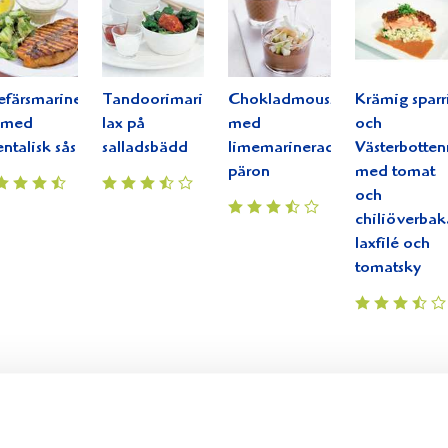
efärsmarinerad
Tandoorimarinerad
Chokladmousse
Krämig sparr
 med
lax på
med
och
entalisk sås
salladsbädd
limemarinerade
Västerbotten
päron
med tomat
och
chiliöverba
laxfilé och
tomatsky
d lax
limemarinerad lax löjrom
emarinerad lax med löjromsmousse