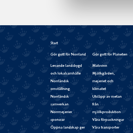
Start
Gör gott för Norrland
Gör gott för Planeten
Levande landsbygd
Matsvinn
och lokalsamhälle
Mjölkgården,
Norrländsk
mejeriet och
omställning
klimatet
Norrländsk
Utsläpp av metan
samverkan
från
Norrmejerier
mjölkproduktion
sponsrar
Våra förpackningar
Öppna landskap ger
Våra transporter