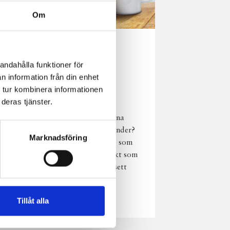
Om
Norrländsk
andahålla funktioner för
njutning i alla
n information från din enhet
väder
 tur kombinera informationen
deras tjänster.
Har du provat
chokladmjölk från dina
norrländska mjölkbönder?
Marknadsföring
Den är lika god varm som
kall och passar perfekt som
vardagsnjutning oavsett
väder, året om.
Läs mer
Tillåt alla