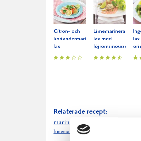
Citron- och
Limemarinerad
Ing
koriandermarinerad
lax med
lax
lax
löjromsmousse
ori
Relaterade recept:
limemarinera
marinerad
lax
limemarinerad lax löjromsmousse
lim