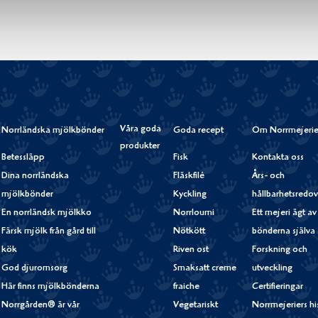
Våra goda
Norrländska mjölkbönder
Goda recept
Om Norrmejerie
produkter
Betessläpp
Fisk
Kontakta oss
Dina norrländska
Fläskfilé
Års- och
mjölkbönder
Kyckling
hållbarhetsredov
En norrländsk mjölkko
Norrloumi
Ett mejeri ägt av
Färsk mjölk från gård till
Nötkött
bönderna själva
kök
Riven ost
Forskning och
God djuromsorg
Smaksatt creme
utveckling
Här finns mjölkbönderna
fraiche
Certifieringar
Norrgården® är vår
Vegetariskt
Norrmejeriers hi