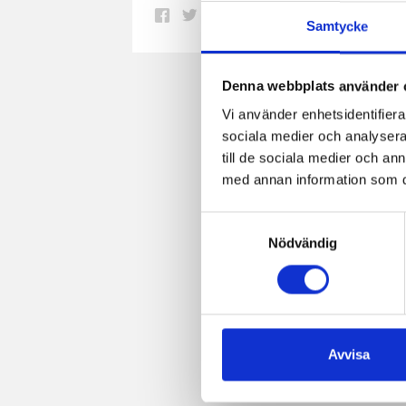
Dela
Dela
Dela
Dela
Skriv
Samtycke
på
på
på
via
ut
Facebook
Twitter
Pinterest
e-
Denna webbplats använder 
post
Vi använder enhetsidentifierar
sociala medier och analysera 
till de sociala medier och a
med annan information som du 
Samtyckesval
Nödvändig
Avvisa