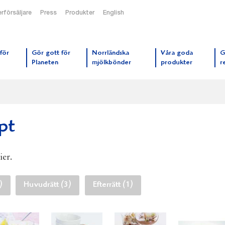
rförsäljare
Press
Produkter
English
orrmejerier startsida
för
Gör gott för
Norrländska
Våra goda
G
Planeten
mjölkbönder
produkter
r
pt
ier.
)
Huvudrätt (3)
Efterrätt (1)