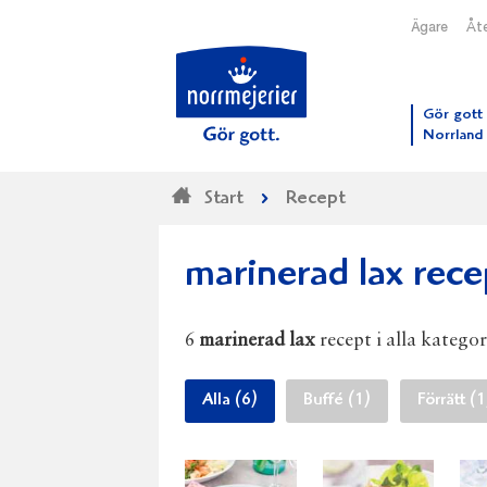
Ägare
Åte
Till N
Gör gott 
Norrland
Start
Recept
marinerad lax rece
6
marinerad lax
recept i alla kategor
Alla (6)
Buffé (1)
Förrätt (1