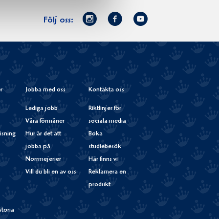
Norrmejerier
Facebook
Youtube
Följ oss:
på
Instagram
r
Jobba med oss
Kontakta oss
Lediga jobb
Riktlinjer för
Våra förmåner
sociala media
isning
Hur är det att
Boka
jobba på
studiebesök
Norrmejerier
Här finns vi
Vill du bli en av oss
Reklamera en
produkt
storia