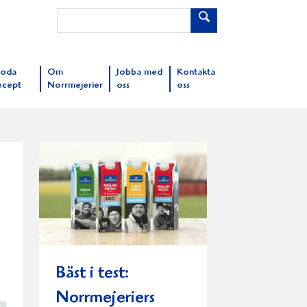
oda
Om
Jobba med
Kontakta
ecept
Norrmejerier
oss
oss
Bäst i test:
Norrmejeriers