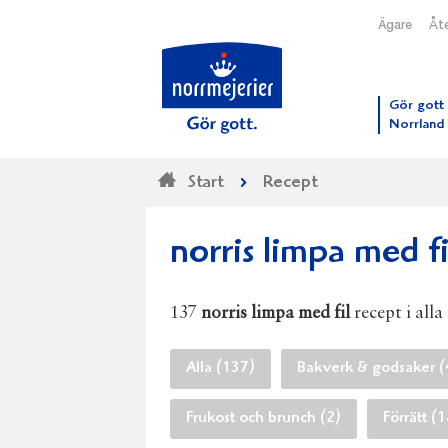
Ägare
Åte
Till N
Gör gott 
Norrland
Start
Recept
norris limpa med fi
137
norris limpa med fil
recept i alla
Alla (137)
Bakverk & godsaker (
Frukost och brunch (2)
Förrätt (