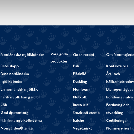
Våra goda
Norrländska mjölkbönder
Goda recept
Om Norrmejerie
produkter
Betessläpp
Fisk
Kontakta oss
Dina norrländska
Fläskfilé
Års- och
mjölkbönder
Kyckling
hållbarhetsredov
En norrländsk mjölkko
Norrloumi
Ett mejeri ägt av
Färsk mjölk från gård till
Nötkött
bönderna själva
kök
Riven ost
Forskning och
God djuromsorg
Smaksatt creme
utveckling
Här finns mjölkbönderna
fraiche
Certifieringar
Norrgården® är vår
Vegetariskt
Norrmejeriers hi