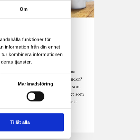
Om
Norrländsk
andahålla funktioner för
njutning i alla
n information från din enhet
väder
 tur kombinera informationen
deras tjänster.
Har du provat
chokladmjölk från dina
norrländska mjölkbönder?
Marknadsföring
Den är lika god varm som
kall och passar perfekt som
vardagsnjutning oavsett
väder, året om.
Läs mer
Tillåt alla