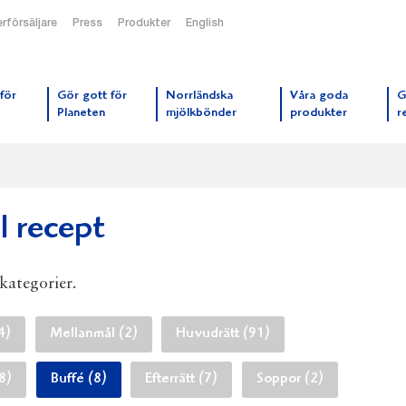
rförsäljare
Press
Produkter
English
orrmejerier startsida
för
Gör gott för
Norrländska
Våra goda
G
Planeten
mjölkbönder
produkter
r
l recept
 kategorier.
4)
Mellanmål (2)
Huvudrätt (91)
18)
Buffé (8)
Efterrätt (7)
Soppor (2)