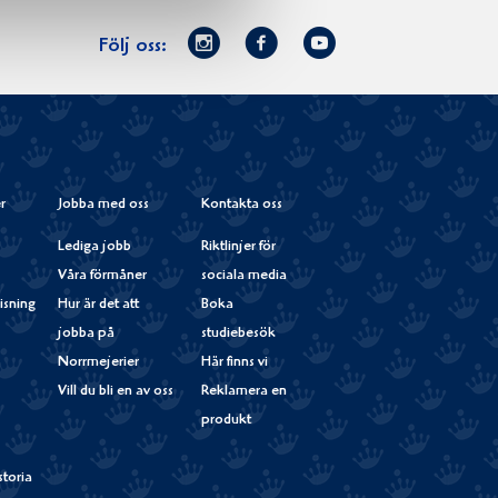
Norrmejerier
Facebook
Youtube
Följ oss:
på
Instagram
r
Jobba med oss
Kontakta oss
Lediga jobb
Riktlinjer för
Våra förmåner
sociala media
isning
Hur är det att
Boka
jobba på
studiebesök
Norrmejerier
Här finns vi
Vill du bli en av oss
Reklamera en
produkt
storia