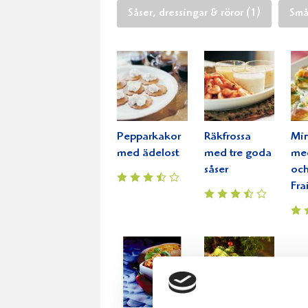
Såser, dressingar & röror (1)
Smår
Pepparkakor
Räkfrossa
Min
med ädelost
med tre goda
med
såser
oc
Fra