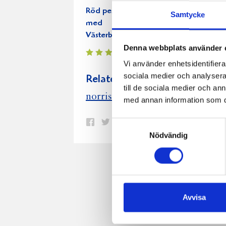
Röd pesto
Husets julpaté
Samtycke
med
Västerbottensost
Denna webbplats använder 
Vi använder enhetsidentifierar
sociala medier och analysera 
Relaterade recept:
till de sociala medier och a
limpa
norris limpa
ris
norris
med annan information som du 
Dela
Dela
Dela
Dela
Skriv
Samtyckesval
Nödvändig
på
på
på
via
ut
Facebook
Twitter
Pinterest
e-
post
Avvisa