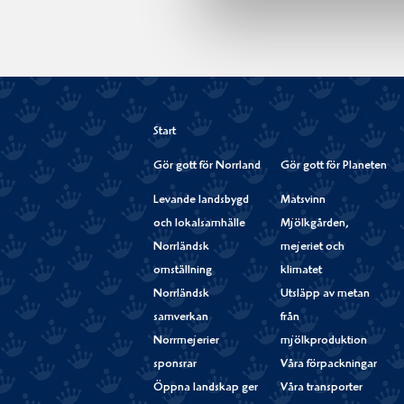
Start
Gör gott för Norrland
Gör gott för Planeten
Levande landsbygd
Matsvinn
och lokalsamhälle
Mjölkgården,
Norrländsk
mejeriet och
omställning
klimatet
Norrländsk
Utsläpp av metan
samverkan
från
Norrmejerier
mjölkproduktion
sponsrar
Våra förpackningar
Öppna landskap ger
Våra transporter