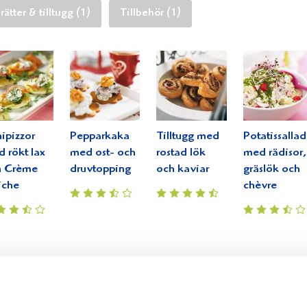
ätter & tilltugg (1)
Tillbehör (1)
ipizzor
Pepparkaka
Tilltugg med
Potatissallad
 rökt lax
med ost- och
rostad lök
med rädisor,
h Crème
druvtopping
och kaviar
gräslök och
iche
chèvre