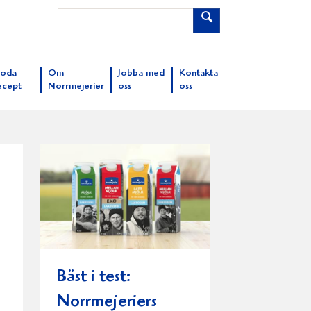
oda
Om
Jobba med
Kontakta
ecept
Norrmejerier
oss
oss
Bäst i test:
Norrmejeriers