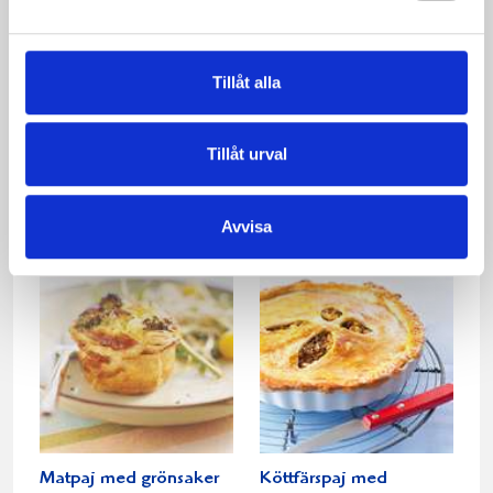
Tillåt alla
Tillåt urval
Lax- och Purjopaj
Ostsoppa
Avvisa
Matpaj med grönsaker
Köttfärspaj med