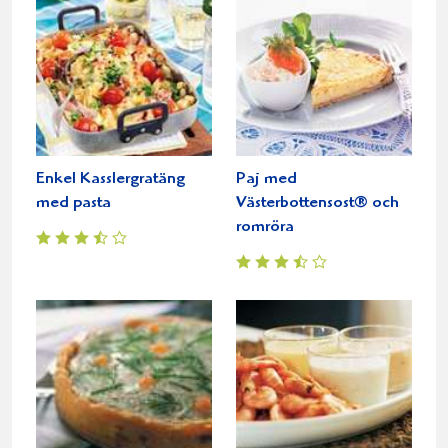
Enkel Kasslergratäng
Paj med
med pasta
Västerbottensost® och
romröra