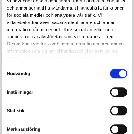
Vi använder enhetsidentifierare för att anpassa innehållet
och annonserna till användarna, tillhandahålla funktioner
Rostbiff med krämig
Crêpes med ost och
för sociala medier och analysera vår trafik. Vi
pepparsås
skinka
vidarebefordrar även sådana identifierare och annan
information från din enhet till de sociala medier och
annons- och analysföretag som vi samarbetar med.
Dessa kan i sin tur kombinera informationen med annan
information som du har tillhandahållit eller som de har
samlat in när du har använt deras tjänster.
Samtyckesval
Nödvändig
Inställningar
Broccolipasta
Ost- och potatispaj
Statistik
Marknadsföring