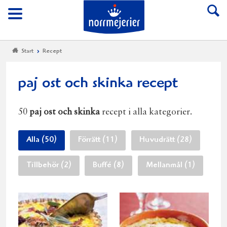
Till Norrmejerier start
Meny
Start
Recept
paj ost och skinka recept
50
paj ost och skinka
recept i alla kategorier.
Alla (50)
Förrätt (11)
Huvudrätt (28)
Tillbehör (2)
Buffé (8)
Mellanmål (1)