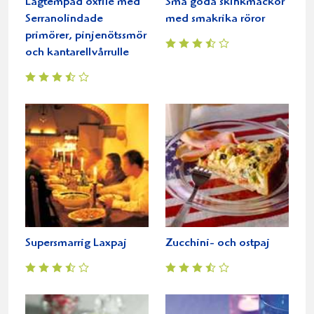
Lågtempad oxfilé med
Små goda skinkmackor
Serranolindade
med smakrika röror
primörer, pinjenötssmör
och kantarellvårrulle
Supersmarrig Laxpaj
Zucchini- och ostpaj