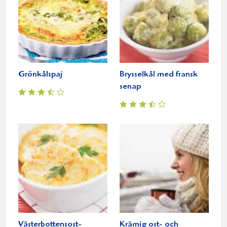
Grönkålspaj
Brysselkål med fransk
senap
Västerbottensost-
Krämig ost- och