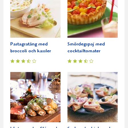
Pastagratäng med
Smördegspaj med
broccoli och kassler
cocktailtomater