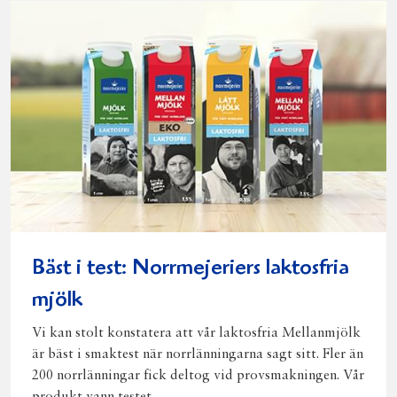
post
Bäst i test: Norrmejeriers laktosfria
mjölk
Vi kan stolt konstatera att vår laktosfria Mellanmjölk
är bäst i smaktest när norrlänningarna sagt sitt. Fler än
200 norrlänningar fick deltog vid provsmakningen. Vår