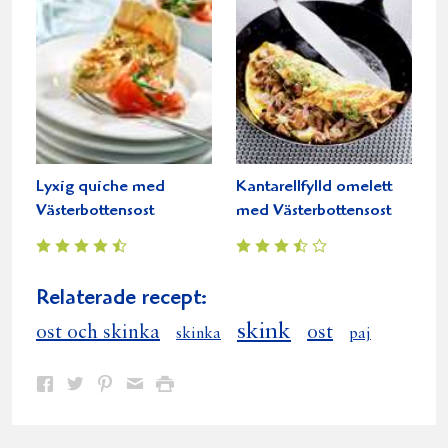
Lyxig quiche med
Kantarellfylld omelett
Västerbottensost
med Västerbottensost
Relaterade recept:
skink
ost och skinka
ost
skinka
paj
Dela
Dela
Dela
Dela
Skriv
på
på
på
via
ut
Facebook
Twitter
Pinterest
e-