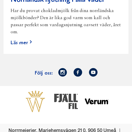
Norrländsk njutning i alla väder
Har du provat chokladmjölk från dina norrländska
mjölkbönder? Den är lika god varm som kall och
passar perfekt som vardagsnjutning oavsett väder, året
om.
Läs mer
Norrmejerier
Facebook
Youtube
Följ oss:
på
Instagram
Västerbottensost
Fjällfil
Verum
Start
Gör gott för
Gör gott för
Norrländska
Våra
Goda 
Norrland
Planeten
mjölkbönder
goda
Fisk
produkter
Levande
Matsvinn
Betessläpp
Fläskf
Norrmejerier
,
Mariehemsvägen 210
,
906 50
Umeå