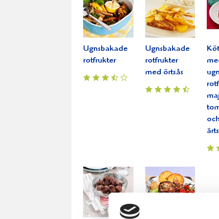
Ugnsbakade
Ugnsbakade
Köt
rotfrukter
rotfrukter
med
med örtsås
ug
rot
maj
tom
och
ärt