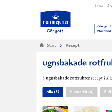
Ägare
Åte
Till N
Gör gott 
Norrland
Start
Recept
ugnsbakade rotfru
8
ugnsbakade rotfrukter
recept i all
Alla (8)
Huvudrätt (6)
Buff