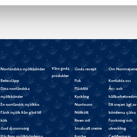
Våra goda
Norrländska mjölkbönder
Goda recept
Om Norrmejerie
produkter
Betessläpp
Fisk
Kontakta oss
Dina norrländska
Fläskfilé
Års- och
mjölkbönder
Kyckling
hållbarhetsredov
En norrländsk mjölkko
Norrloumi
Ett mejeri ägt av
Färsk mjölk från gård till
Nötkött
bönderna själva
kök
Riven ost
Forskning och
God djuromsorg
Smaksatt creme
utveckling
Här finns mjölkbönderna
fraiche
Certifieringar