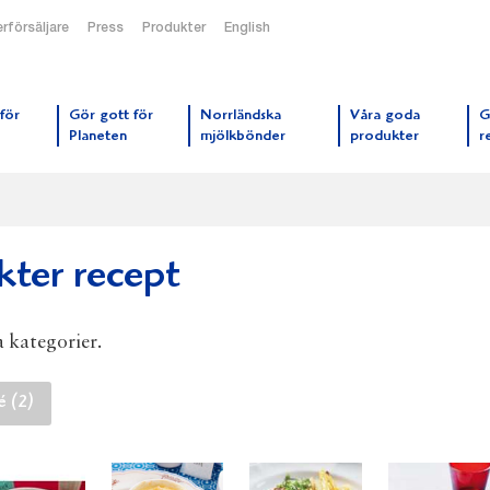
rförsäljare
Press
Produkter
English
orrmejerier startsida
för
Gör gott för
Norrländska
Våra goda
G
Planeten
mjölkbönder
produkter
r
kter recept
a kategorier.
é (2)