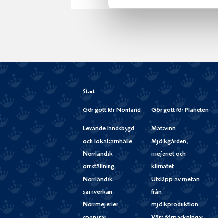
på
på
på
via
ut
Facebook
Twitter
Pinterest
e-
post
Start
Gör gott för Norrland
Gör gott för Planeten
Levande landsbygd
Matsvinn
och lokalsamhälle
Mjölkgården,
Norrländsk
mejeriet och
omställning
klimatet
Norrländsk
Utsläpp av metan
samverkan
från
Norrmejerier
mjölkproduktion
sponsrar
Våra förpackningar