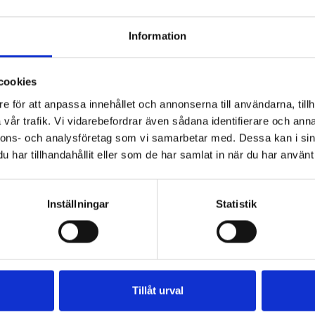
Information
cookies
e för att anpassa innehållet och annonserna till användarna, tillh
vår trafik. Vi vidarebefordrar även sådana identifierare och anna
nnons- och analysföretag som vi samarbetar med. Dessa kan i sin
har tillhandahållit eller som de har samlat in när du har använt 
Inställningar
Statistik
frukt
bakad
baka
ugns
ugn
te
gnsbakade rotfrukter med örter
rotfrukt paprika lök ugnsbakade rotfrukter
er
Tillåt urval