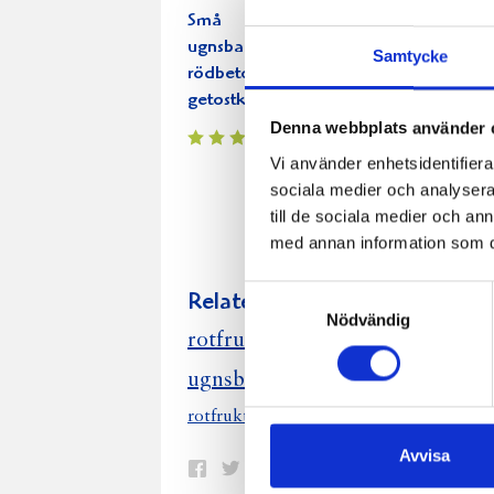
Små
Fläskkotletter
ugnsbakade
med
Samtycke
rödbetor med
chèvrekokt
getostkräm
savoykål,
stekta äpplen
Denna webbplats använder 
och
Vi använder enhetsidentifierar
ugnsbakade
sociala medier och analysera 
tomater
till de sociala medier och a
med annan information som du 
Samtyckesval
Relaterade recept:
Nödvändig
rotfrukt
rotfrukter
ugnsbakad
u
ugnsbakade rotfrukter örter
rotfrukt paprika lk ugnsbakade rotfrukt
Avvisa
Dela
Dela
Dela
Dela
Skriv