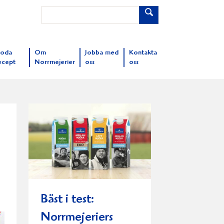
oda
Om
Jobba med
Kontakta
ecept
Norrmejerier
oss
oss
Bäst i test:
Norrmejeriers