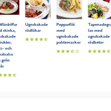
tfärsbiffar
Ugnsbakade
Pepparfilé
Tapenadegra
 skinka,
rödlökar
med
lax med
nsbakade
ugnsbakade
ugnsbakade
frukter,
palsternackor
rödbetor
s- och
atsalsa
 grön
sås