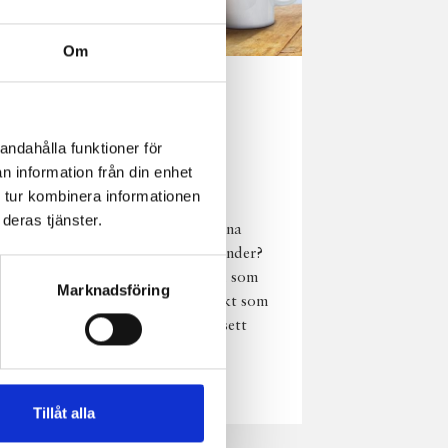
Om
Norrländsk
njutning i alla
andahålla funktioner för
väder
n information från din enhet
 tur kombinera informationen
Har du provat
deras tjänster.
chokladmjölk från dina
norrländska mjölkbönder?
Den är lika god varm som
Marknadsföring
kall och passar perfekt som
vardagsnjutning oavsett
väder, året om.
Läs mer
Tillåt alla