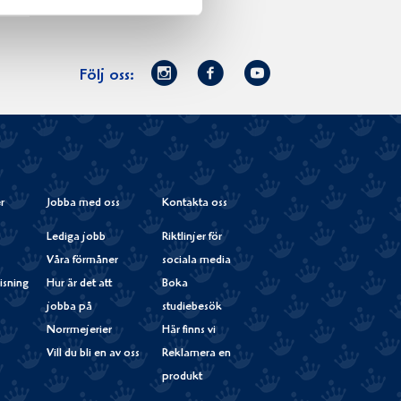
Norrmejerier
Facebook
Youtube
Följ oss:
på
Instagram
r
Jobba med oss
Kontakta oss
Lediga jobb
Riktlinjer för
Våra förmåner
sociala media
isning
Hur är det att
Boka
jobba på
studiebesök
Norrmejerier
Här finns vi
Vill du bli en av oss
Reklamera en
produkt