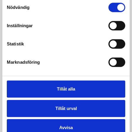
Samtyckesval
Nödvändig
Inställningar
Statistik
Marknadsföring
Päronfil 2,7%
Skogsbärsfil 2,7%
1000g
1000g
Tillåt alla
Tillåt urval
Avvisa