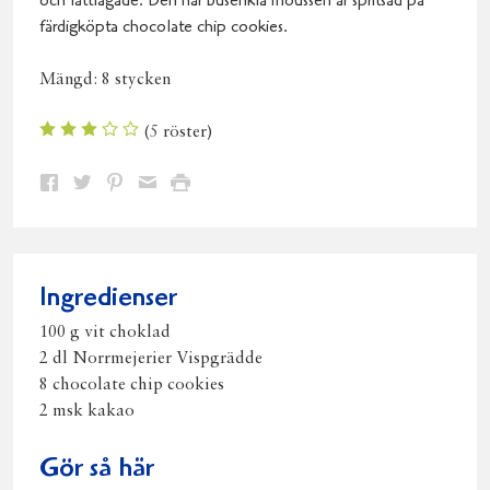
och lättlagade. Den här busenkla moussen är spritsad på
färdigköpta chocolate chip cookies.
Mängd:
8 stycken
(
5
röster)
Dela
Dela
Dela
Dela
Skriv
på
på
på
via
ut
Facebook
Twitter
Pinterest
e-
post
Ingredienser
100 g vit choklad
2 dl Norrmejerier Vispgrädde
8 chocolate chip cookies
2 msk kakao
Gör så här