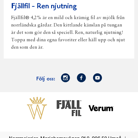
Fjällfil - Ren njutning
Fjällfil® 4,2% är en mild och krämig fil av mjölk från
norrländska gårdar. Den kittlande känslan på tungan
är det som gör den så speciell. Ren, naturlig njutning!
Toppa med dina egna favoriter eller häll upp och njut
den som den är.
Norrmejerier
Facebook
Youtube
Följ oss:
på
Instagram
Västerbottensost
Fjällfil
Verum
Start
Gör gott för
Gör gott för
Norrländska
Våra
Goda 
Norrland
Planeten
mjölkbönder
goda
Fisk
produkter
Levande
Matsvinn
Betessläpp
Fläskf