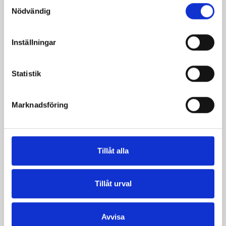
Samtyckesval
Nödvändig
Inställningar
Statistik
Marknadsföring
Mellanmjölk
Jordgubbsfil 2,7%
1,5% laktosfri 3dl
1000g
Tillåt alla
Tillåt urval
Avvisa