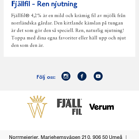
Fjällfil - Ren njutning
Fjällfil® 4,2% är en mild och krämig fil av mjölk från
norrländska gårdar. Den kittlande känslan på tungan
är det som gör den så speciell. Ren, naturlig njutning!
Toppa med dina egna favoriter eller häll upp och njut
den som den är.
Norrmejerier
Facebook
Youtube
Följ oss:
på
Instagram
Västerbottensost
Fjällfil
Verum
Start
Gör gott för
Gör gott för
Norrländska
Våra
Goda 
Norrland
Planeten
mjölkbönder
goda
Fisk
produkter
Levande
Matsvinn
Betessläpp
Fläskf
Norrmejerier
,
Mariehemsvägen 210
,
906 50
Umeå