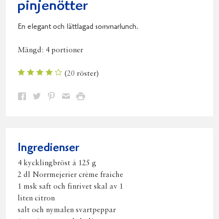
pinjenötter
En elegant och lättlagad sommarlunch.
Mängd:
4 portioner
(
20
röster)
Dela
Dela
Dela
Dela
Skriv
på
på
på
via
ut
Facebook
Twitter
Pinterest
e-
post
Ingredienser
4 kycklingbröst á 125 g
2 dl Norrmejerier crème fraiche
1 msk saft och finrivet skal av 1
liten citron
salt och nymalen svartpeppar