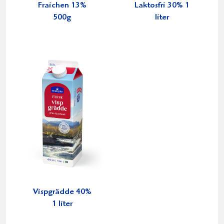
Fraichen 13%
Laktosfri 30% 1
500g
liter
Vispgrädde 40%
1 liter