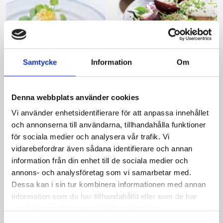
Samtycke
Information
Om
Nykokt sparris med
Rökt fisk med
crème fraiche-fyllda
franska örter
ägg
Denna webbplats använder cookies
Vi använder enhetsidentifierare för att anpassa innehållet
och annonserna till användarna, tillhandahålla funktioner
för sociala medier och analysera vår trafik. Vi
vidarebefordrar även sådana identifierare och annan
information från din enhet till de sociala medier och
annons- och analysföretag som vi samarbetar med.
Produkter i receptet:
Dessa kan i sin tur kombinera informationen med annan
information som du har tillhandahållit eller som de har
samlat in när du har använt deras tjänster.