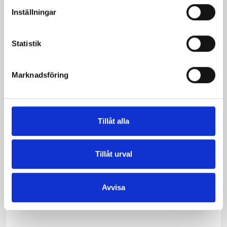
Inställningar
Statistik
Mellanmjölk
Chokladmjölk 1
1,5% laktosfri 3dl
liter
Marknadsföring
Tillåt alla
Tillåt urval
Avvisa