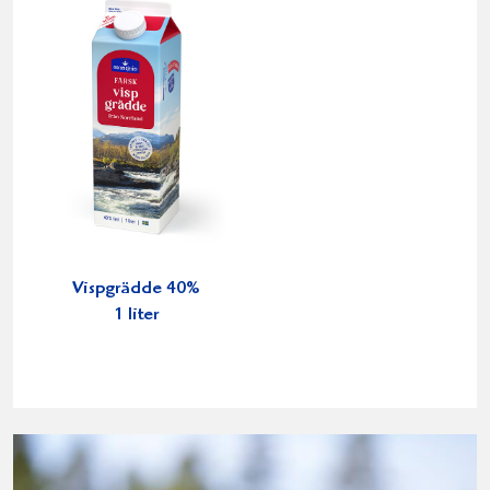
Vispgrädde 40%
1 liter