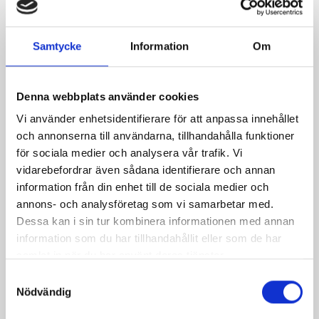
Laktosfri äppelkaka
Chokladmuffins
Samtycke
Information
Om
med kolagömma
Denna webbplats använder cookies
Vi använder enhetsidentifierare för att anpassa innehållet
och annonserna till användarna, tillhandahålla funktioner
för sociala medier och analysera vår trafik. Vi
Produkter i receptet:
vidarebefordrar även sådana identifierare och annan
information från din enhet till de sociala medier och
annons- och analysföretag som vi samarbetar med.
Dessa kan i sin tur kombinera informationen med annan
information som du har tillhandahållit eller som de har
samlat in när du har använt deras tjänster.
Samtyckesval
Nödvändig