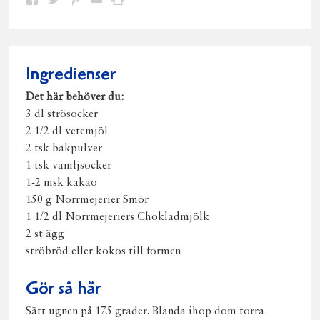
Dela
Dela
Dela
Dela
Skriv
på
på
på
via
ut
Facebook
Twitter
Pinterest
e-
post
Ingredienser
Det här behöver du:
3 dl strösocker
2 1/2 dl vetemjöl
2 tsk bakpulver
1 tsk vaniljsocker
1-2 msk kakao
150 g Norrmejerier Smör
1 1/2 dl Norrmejeriers Chokladmjölk
2 st ägg
ströbröd eller kokos till formen
Gör så här
Sätt ugnen på 175 grader. Blanda ihop dom torra