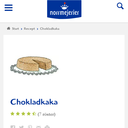
Till Norrmejerier start
Meny
Start
Recept
Chokladkaka
Chokladkaka
(
7
röster)