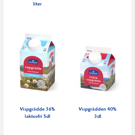
liter
Vispgrädde 36%
Vispgrädden 40%
laktosfri 5dl
3dl