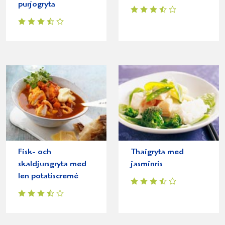
purjogryta
Fisk- och
Thaigryta med
skaldjursgryta med
jasminris
len potatiscremé