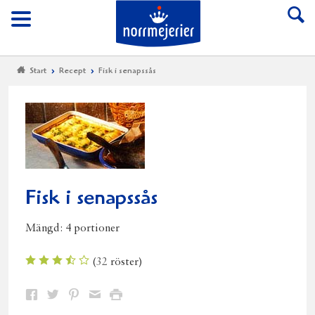
Till Norrmejerier start
Meny
Start
Recept
Fisk i senapssås
Fisk i senapssås
Mängd:
4 portioner
(
32
röster)
Dela
Dela
Dela
Dela
Skriv