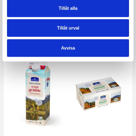
Tillåt alla
Tillåt urval
Päronfil 2,7%
Skogsbärsfil 2,7%
1000g
1000g
Avvisa