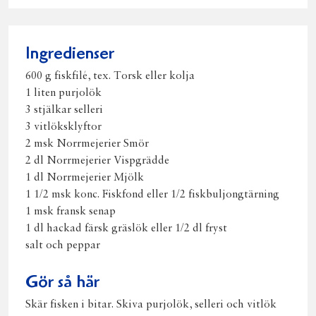
på
på
på
via
ut
Facebook
Twitter
Pinterest
e-
post
Ingredienser
600 g fiskfilé, tex. Torsk eller kolja
1 liten purjolök
3 stjälkar selleri
3 vitlöksklyftor
2 msk Norrmejerier Smör
2 dl Norrmejerier Vispgrädde
1 dl Norrmejerier Mjölk
1 1/2 msk konc. Fiskfond eller 1/2 fiskbuljongtärning
1 msk fransk senap
1 dl hackad färsk gräslök eller 1/2 dl fryst
salt och peppar
Gör så här
Skär fisken i bitar. Skiva purjolök, selleri och vitlök