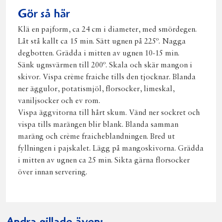
Gör så här
Klä en pajform, ca 24 cm i diameter, med smördegen.
Låt stå kallt ca 15 min. Sätt ugnen på 225º. Nagga
degbotten. Grädda i mitten av ugnen 10-15 min.
Sänk ugnsvärmen till 200º. Skala och skär mangon i
skivor. Vispa crème fraiche tills den tjocknar. Blanda
ner äggulor, potatismjöl, florsocker, limeskal,
vaniljsocker och ev rom.
Vispa äggvitorna till hårt skum. Vänd ner sockret och
vispa tills marängen blir blank. Blanda samman
maräng och crème fraicheblandningen. Bred ut
fyllningen i pajskalet. Lägg på mangoskivorna. Grädda
i mitten av ugnen ca 25 min. Sikta gärna florsocker
över innan servering.