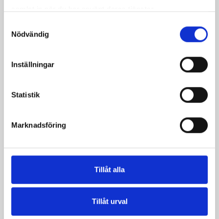
samlat in när du har använt deras tjänster.
Samtyckesval
Nödvändig
Inställningar
Statistik
Marknadsföring
Mellanmjölk
Jordgubbsfil 2,7%
1,5% laktosfri 3dl
1000g
Tillåt alla
Tillåt urval