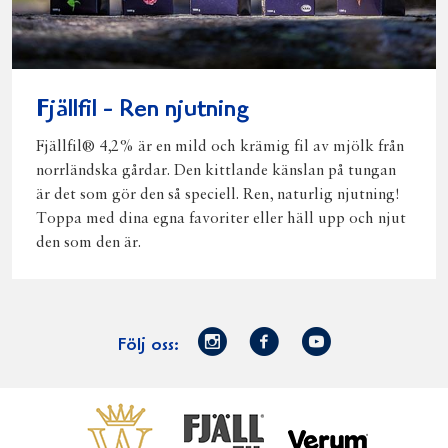
Fjällfil - Ren njutning
Fjällfil® 4,2% är en mild och krämig fil av mjölk från
norrländska gårdar. Den kittlande känslan på tungan
är det som gör den så speciell. Ren, naturlig njutning!
Toppa med dina egna favoriter eller häll upp och njut
den som den är.
Norrmejerier
Facebook
Youtube
Följ oss:
på
Instagram
Västerbottensost
Fjällfil
Verum
Start