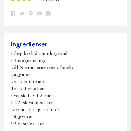
(
42
röster)
Dela
Dela
Dela
Dela
Skriv
på
på
på
via
ut
Facebook
Twitter
Pinterest
e-
post
Ingredienser
1 förp kavlad smördeg, rund
1-2 mogna mango
2 dl Norrmejerier crème fraiche
2 äggulor
2 msk potatismjöl
4 msk florsocker
rivet skal av 1-2 lime
1 1/2 tsk vaniljsocker
ev rom eller apelsinlikör
2 äggvitor
1/2 dl strösocker