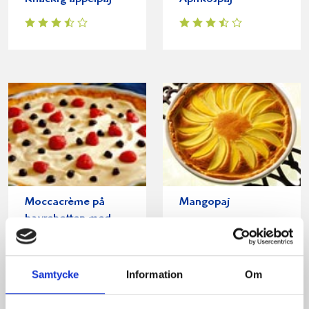
Moccacrème på
Mangopaj
havrebotten med
hallon och blåbär
Samtycke
Information
Om