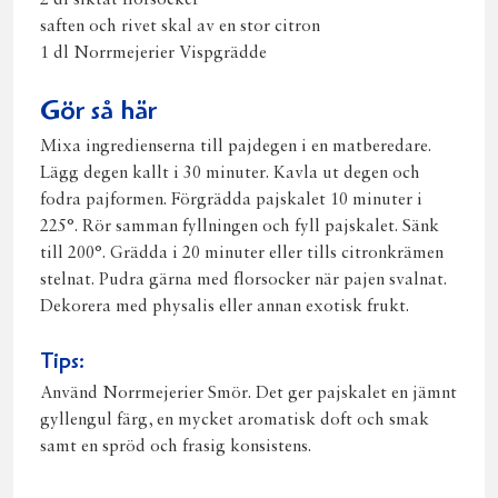
2 dl siktat florsocker
saften och rivet skal av en stor citron
1 dl Norrmejerier Vispgrädde
Gör så här
Mixa ingredienserna till pajdegen i en matberedare.
Lägg degen kallt i 30 minuter. Kavla ut degen och
fodra pajformen. Förgrädda pajskalet 10 minuter i
225°. Rör samman fyllningen och fyll pajskalet. Sänk
till 200°. Grädda i 20 minuter eller tills citronkrämen
stelnat. Pudra gärna med florsocker när pajen svalnat.
Dekorera med physalis eller annan exotisk frukt.
Tips:
Använd Norrmejerier Smör. Det ger pajskalet en jämnt
gyllengul färg, en mycket aromatisk doft och smak
samt en spröd och frasig konsistens.