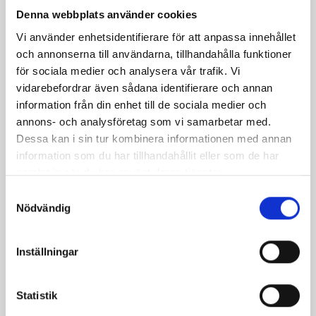
Denna webbplats använder cookies
Produkter i receptet:
Vi använder enhetsidentifierare för att anpassa innehållet
och annonserna till användarna, tillhandahålla funktioner
för sociala medier och analysera vår trafik. Vi
vidarebefordrar även sådana identifierare och annan
information från din enhet till de sociala medier och
annons- och analysföretag som vi samarbetar med.
Dessa kan i sin tur kombinera informationen med annan
information som du har tillhandahållit eller som de har
samlat in när du har använt deras tjänster.
Samtyckesval
Nödvändig
Inställningar
Mellanmjölk
Jordgubbsfil 2,7%
1,5% laktosfri 3dl
1000g
Statistik