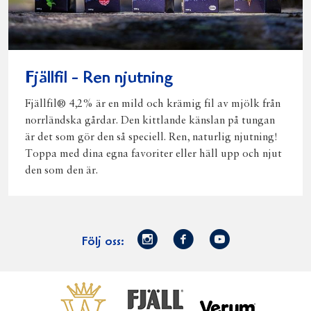
Fjällfil - Ren njutning
Fjällfil® 4,2% är en mild och krämig fil av mjölk från
norrländska gårdar. Den kittlande känslan på tungan
är det som gör den så speciell. Ren, naturlig njutning!
Toppa med dina egna favoriter eller häll upp och njut
den som den är.
Norrmejerier
Facebook
Youtube
Följ oss:
på
Instagram
Västerbottensost
Fjällfil
Verum
Start