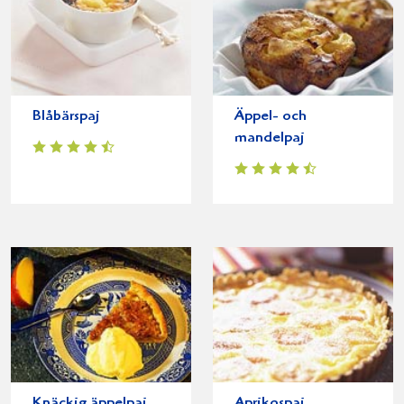
Blåbärspaj
Äppel- och
mandelpaj
Knäckig äppelpaj
Aprikospaj