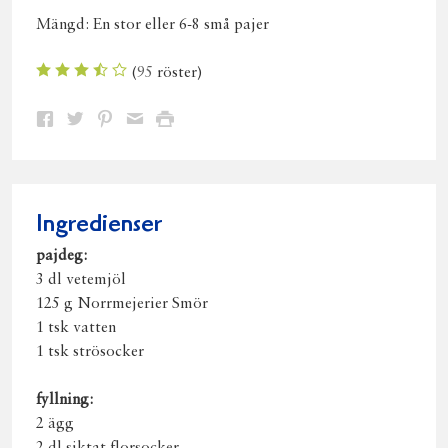
Mängd:
En stor eller 6-8 små pajer
(
95
röster)
Dela
Dela
Dela
Dela
Skriv
på
på
på
via
ut
Facebook
Twitter
Pinterest
e-
post
Ingredienser
pajdeg:
3 dl vetemjöl
125 g Norrmejerier Smör
1 tsk vatten
1 tsk strösocker
fyllning:
2 ägg