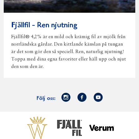
Fjällfil - Ren njutning
Fjällfil® 4,2% är en mild och krämig fil av mjölk från
norrländska gårdar. Den kittlande känslan på tungan
är det som gör den så speciell. Ren, naturlig njutning!
Toppa med dina egna favoriter eller häll upp och njut
den som den är.
Norrmejerier
Facebook
Youtube
Följ oss:
på
Instagram
Västerbottensost
Fjällfil
Verum
Start
Gör gott för
Gör gott för
Norrländska
Våra
Goda 