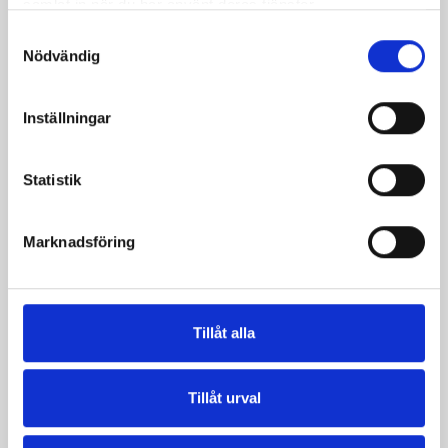
samlat in när du har använt deras tjänster.
Samtyckesval
Nödvändig
Inställningar
Statistik
Marknadsföring
Vispgrädden Eko
Smör Eko
Tillåt alla
40% KRAV 1 liter
normalsaltat
KRAV 500g
Tillåt urval