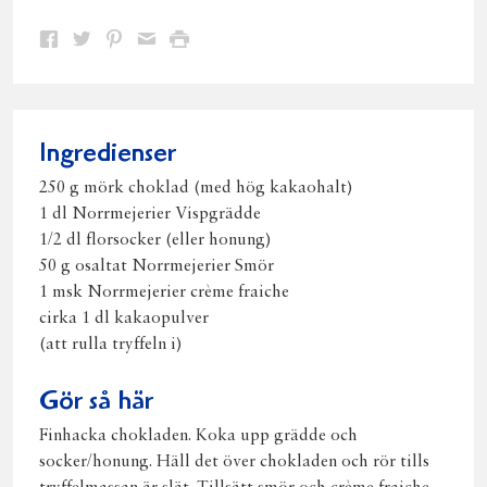
Dela
Dela
Dela
Dela
Skriv
på
på
på
via
ut
Facebook
Twitter
Pinterest
e-
post
Ingredienser
250 g mörk choklad (med hög kakaohalt)
1 dl Norrmejerier Vispgrädde
1/2 dl florsocker (eller honung)
50 g osaltat Norrmejerier Smör
1 msk Norrmejerier crème fraiche
cirka 1 dl kakaopulver
(att rulla tryffeln i)
Gör så här
Finhacka chokladen. Koka upp grädde och
socker/honung. Häll det över chokladen och rör tills