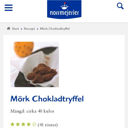
Till Norrmejerier start
Meny
Start
Recept
Mörk Chokladtryffel
Mörk Chokladtryffel
Mängd:
cirka 40 kulor
(
48
röster)