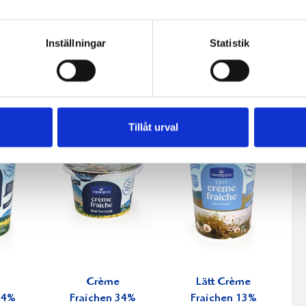
fil
Päronfil 2,7%
Skogsbärsfil
Inställningar
Statistik
0g
1000g
2,7% 1000g
Tillåt urval
Crème
Lätt Crème
34%
Fraichen 34%
Fraichen 13%