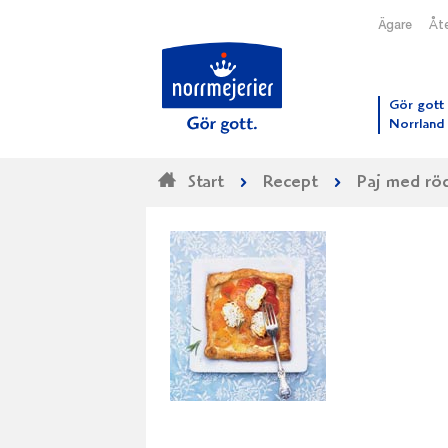
Ägare
Åte
Till N
Gör gott 
Norrland
Start
Recept
Paj med rö