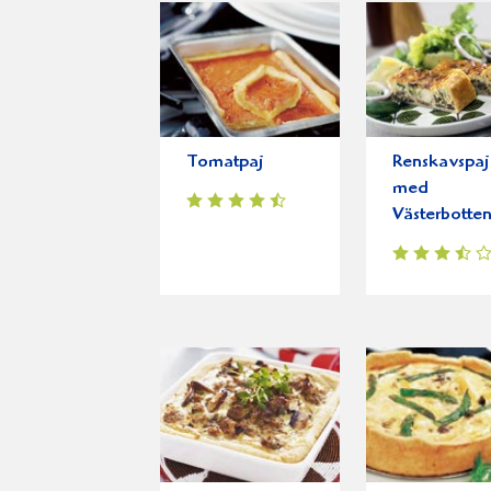
Tomatpaj
Renskavspaj
med
Västerbotten