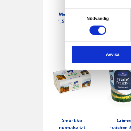
Samtyckesval
Mellanmjölk
Jordgubbs
Nödvändig
1,5% laktosfri
2,7% 100
3dl
Avvisa
Smör Eko
Crème
normalsaltat
Fraichen 