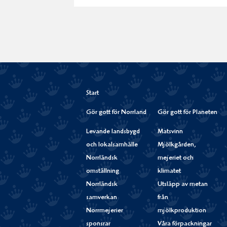
Start
Gör gott för Norrland
Gör gott för Planeten
Levande landsbygd
Matsvinn
och lokalsamhälle
Mjölkgården,
Norrländsk
mejeriet och
omställning
klimatet
Norrländsk
Utsläpp av metan
samverkan
från
Norrmejerier
mjölkproduktion
sponsrar
Våra förpackningar