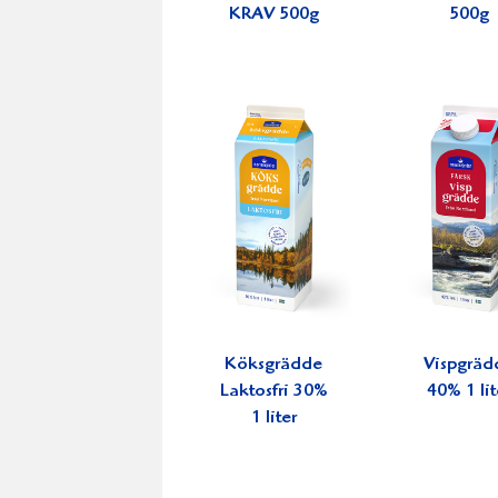
KRAV 500g
500g
Köksgrädde
Vispgräd
Laktosfri 30%
40% 1 lit
1 liter