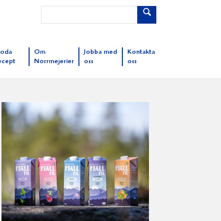
oda
Om
Jobba med
Kontakta
ecept
Norrmejerier
oss
oss