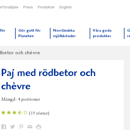
rförsäljare
Press
Produkter
English
orrmejerier startsida
för
Gör gott för
Norrländska
Våra goda
G
Planeten
mjölkbönder
produkter
r
dbetor och chèvre
Paj med rödbetor och
chèvre
Mängd:
4 portioner
(
19
röster)
Dela
Dela
Dela
Dela
Skriv