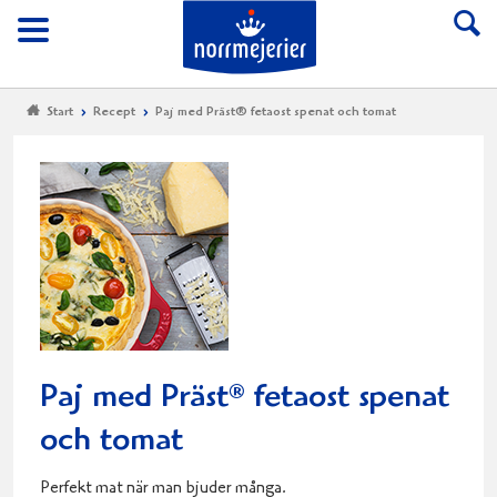
Till Norrmejerier start
Meny
Start
Recept
Paj med Präst® fetaost spenat och tomat
Paj med Präst
fetaost spenat
®
och tomat
Perfekt mat när man bjuder många.