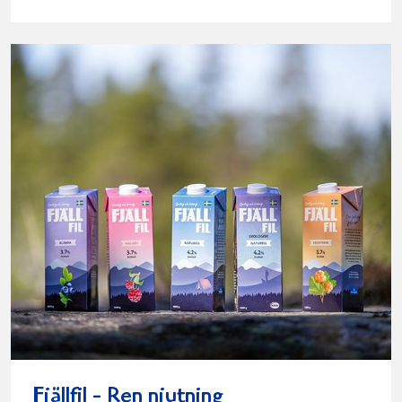
Fjällfil - Ren njutning