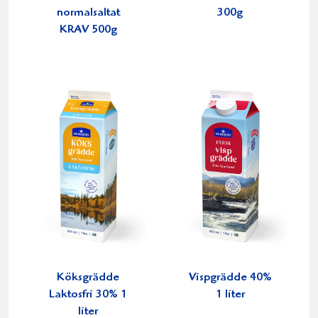
normalsaltat
300g
KRAV 500g
Köksgrädde
Vispgrädde 40%
Laktosfri 30% 1
1 liter
liter