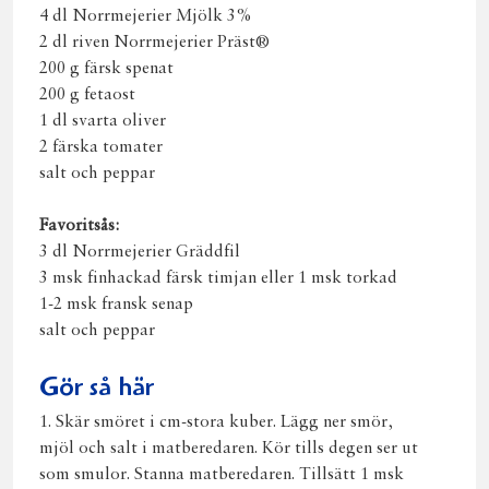
4 dl Norrmejerier Mjölk 3%
2 dl riven Norrmejerier Präst®
200 g färsk spenat
200 g fetaost
1 dl svarta oliver
2 färska tomater
salt och peppar
Favoritsås:
3 dl Norrmejerier Gräddfil
3 msk finhackad färsk timjan eller 1 msk torkad
1-2 msk fransk senap
salt och peppar
Gör så här
1. Skär smöret i cm-stora kuber. Lägg ner smör,
mjöl och salt i matberedaren. Kör tills degen ser ut
som smulor. Stanna matberedaren. Tillsätt 1 msk