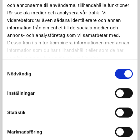
och annonserna till användarna, tillhandahålla funktioner
för sociala medier och analysera vår trafik. Vi
vidarebefordrar även sådana identifierare och annan
information från din enhet till de sociala medier och
annons- och analysföretag som vi samarbetar med.
Champinjonsoppa
Smördegsbakelse
Dessa kan i sin tur kombinera informationen med annan
med kyckling
med
information som du har tillhandahållit eller som de har
Västerbottensost-
samlat in när du har använt deras tjänster.
mousse
Samtyckesval
Nödvändig
Inställningar
Produkter i receptet:
Statistik
Marknadsföring