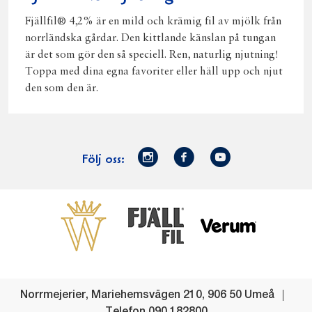
Fjällfil® 4,2% är en mild och krämig fil av mjölk från
norrländska gårdar. Den kittlande känslan på tungan
är det som gör den så speciell. Ren, naturlig njutning!
Toppa med dina egna favoriter eller häll upp och njut
den som den är.
Norrmejerier
Facebook
Youtube
Följ oss:
på
Instagram
Västerbottensost
Fjällfil
Verum
Start
Gör gott för
Gör gott för
Norrländska
Våra
Goda 
Norrland
Planeten
mjölkbönder
goda
Fisk
produkter
Levande
Matsvinn
Betessläpp
Fläskf
Norrmejerier
,
Mariehemsvägen 210
,
906 50
Umeå
landsbygd
Mjölkgården,
Dina
Kyckl