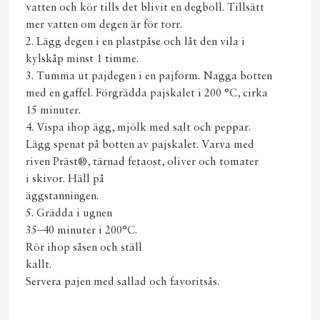
vatten och kör tills det blivit en degboll. Tillsätt
mer vatten om degen är för torr.
2. Lägg degen i en plastpåse och låt den vila i
kylskåp minst 1 timme.
3. Tumma ut pajdegen i en pajform. Nagga botten
med en gaffel. Förgrädda pajskalet i 200 °C, cirka
15 minuter.
4. Vispa ihop ägg, mjölk med salt och peppar.
Lägg spenat på botten av pajskalet. Varva med
riven Präst®, tärnad fetaost, oliver och tomater
i skivor. Häll på
äggstanningen.
5. Grädda i ugnen
35–40 minuter i 200°C.
Rör ihop såsen och ställ
kallt.
Servera pajen med sallad och favoritsås.