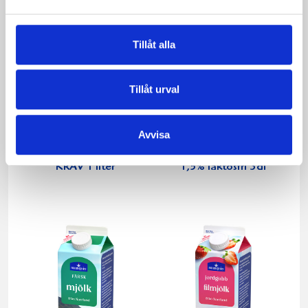
Tillåt alla
Tillåt urval
Avvisa
Mjölken Eko 3%
Mellanmjölk
KRAV 1 liter
1,5% laktosfri 3dl