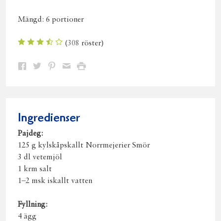
Mängd:
6 portioner
(
308
röster)
Dela
Dela
Dela
Dela
Skriv
på
på
på
via
ut
Facebook
Twitter
Pinterest
e-
post
Ingredienser
Pajdeg:
125 g kylskåpskallt Norrmejerier Smör
3 dl vetemjöl
1 krm salt
1–2 msk iskallt vatten
Fyllning:
4 ägg