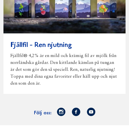
Fjällfil - Ren njutning
Fjällfil® 4,2% är en mild och krämig fil av mjölk från
norrländska gårdar. Den kittlande känslan på tungan
är det som gör den så speciell. Ren, naturlig njutning!
Toppa med dina egna favoriter eller häll upp och njut
den som den är.
Norrmejerier
Facebook
Youtube
Följ oss:
på