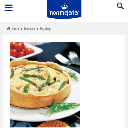
Till Norrmejerier start
Meny
Start
Recept
Pajdeg