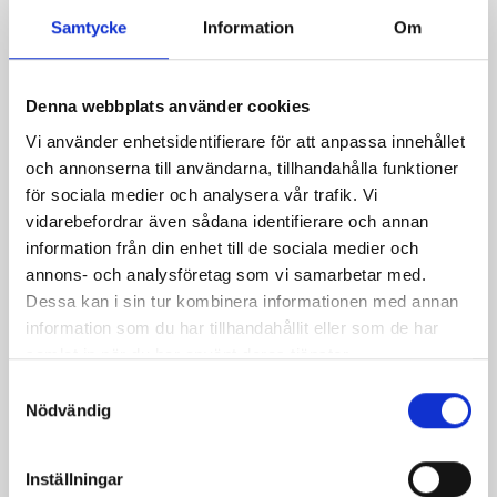
Samtycke
Information
Om
Denna webbplats använder cookies
Vi använder enhetsidentifierare för att anpassa innehållet
och annonserna till användarna, tillhandahålla funktioner
för sociala medier och analysera vår trafik. Vi
vidarebefordrar även sådana identifierare och annan
information från din enhet till de sociala medier och
annons- och analysföretag som vi samarbetar med.
Dessa kan i sin tur kombinera informationen med annan
Spagetti med
Gnocci med ostsås
information som du har tillhandahållit eller som de har
valnötter och
och bacon
samlat in när du har använt deras tjänster.
grönmögelost
Samtyckesval
Nödvändig
Inställningar