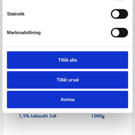
Statistik
Produkter i receptet:
Marknadsföring
Tillåt alla
Tillåt urval
Avvisa
Mellanmjölk
Jordgubbsfil 2,7%
1,5% laktosfri 3dl
1000g