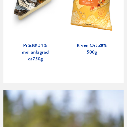
Präst® 31%
Riven Ost 28%
mellanlagrad
500g
ca750g