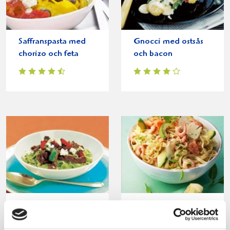
Saffranspasta med
Gnocci med ostsås
chorizo och feta
och bacon
Pasta med lövbiff
Citronpasta med
och ädelost
avokado,rökt lax
och räkor