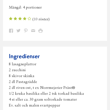
Mängd:
4 portioner
(
10
röster)
Dela
Dela
Dela
Dela
Skriv
på
på
på
via
ut
Facebook
Twitter
Pinterest
e-
post
Ingredienser
8 lasagneplattor
2 zucchini
8 skivor skinka
2 dl Pastagrädde
2 dl riven ost, t ex Norrmejerier Präst®
1/2 kruka basilika eller 2 tsk torkad basilika
4 st eller ca. 30 gram soltorkade tomater
Ev. salt och malen svartpeppar