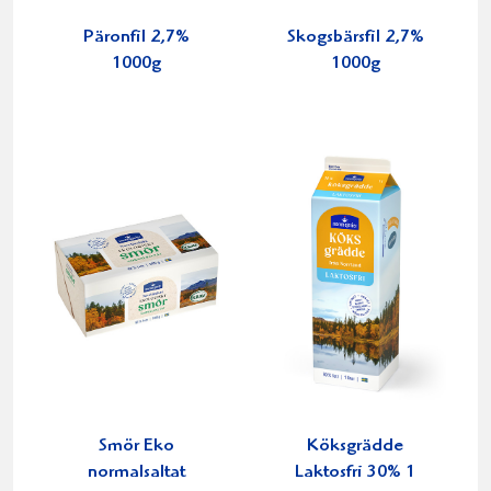
Päronfil 2,7%
Skogsbärsfil 2,7%
1000g
1000g
Smör Eko
Köksgrädde
normalsaltat
Laktosfri 30% 1