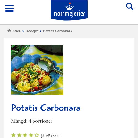
Till Norrmejerier start
Meny
Start
Recept
Potatis Carbonara
Potatis Carbonara
Mängd:
4 portioner
(
8
röster)