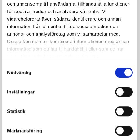
och annonserna till användarna, tillhandahålla funktioner
för sociala medier och analysera vår trafik. Vi
vidarebefordrar även sådana identifierare och annan
Potatissallad med
Snabba korvgrytan
information från din enhet till de sociala medier och
kassler
annons- och analysföretag som vi samarbetar med.
Dessa kan i sin tur kombinera informationen med annan
information som du har tillhandahållit eller som de har
samlat in när du har använt deras tjänster.
Samtyckesval
Nödvändig
Produkter i receptet:
Inställningar
Statistik
Marknadsföring