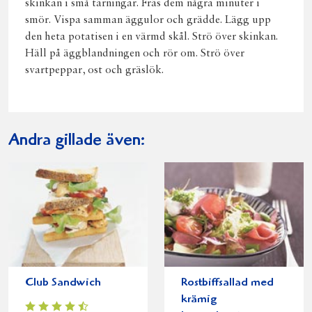
skinkan i små tärningar. Fräs dem några minuter i
smör. Vispa samman äggulor och grädde. Lägg upp
den heta potatisen i en värmd skål. Strö över skinkan.
Häll på äggblandningen och rör om. Strö över
svartpeppar, ost och gräslök.
Andra gillade även:
Club Sandwich
Rostbiffsallad med
krämig