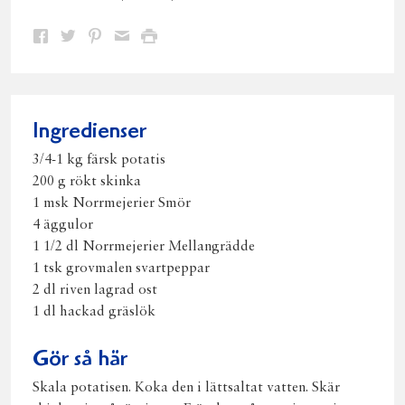
Dela
Dela
Dela
Dela
Skriv
på
på
på
via
ut
Facebook
Twitter
Pinterest
e-
post
Ingredienser
3/4-1 kg färsk potatis
200 g rökt skinka
1 msk Norrmejerier Smör
4 äggulor
1 1/2 dl Norrmejerier Mellangrädde
1 tsk grovmalen svartpeppar
2 dl riven lagrad ost
1 dl hackad gräslök
Gör så här
Skala potatisen. Koka den i lättsaltat vatten. Skär