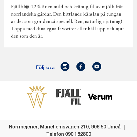
Fjällfil® 4,2% är en mild och krämig fil av mjölk från
norrländska gårdar. Den kittlande känslan på tungan
är det som gör den så speciell. Ren, naturlig njutning!
Toppa med dina egna favoriter eller häll upp och njut
den som den är.
Norrmejerier
Facebook
Youtube
Följ oss:
på
Instagram
Västerbottensost
Fjällfil
Verum
Start
Gör gott för
Gör gott för
Norrländska
Våra
Goda 
Norrland
Planeten
mjölkbönder
goda
Fisk
produkter
Levande
Matsvinn
Betessläpp
Fläskf
Norrmejerier
,
Mariehemsvägen 210
,
906 50
Umeå
landsbygd
Mjölkgården,
Dina
Kyckl
Telefon
090 182800