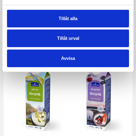
Tillåt alla
Mellanmjölk
Jordgubbsfil 2,7%
Tillåt urval
1,5% laktosfri 3dl
1000g
Avvisa