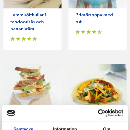
Lammköttbullar i
Primörsoppa med
tandoorisås och
ost
banankräm
Club Sandwich
Kycklingfajitas
mexican-chili
Samtycke
Information
Om