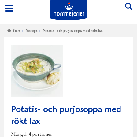
Till Norrmejerier start
Meny
Start
Recept
Potatis- och purjosoppa med rökt lax
Potatis- och purjosoppa med
rökt lax
Mängd:
4 portioner