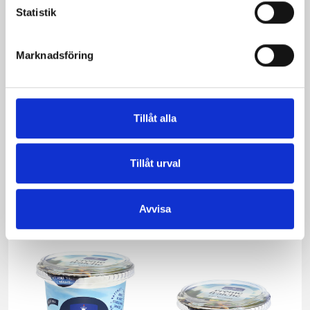
Statistik
Marknadsföring
Biffar på
Caesarsallad med
kycklinglever med
grillad kyckling
lingonsås
Tillåt alla
Tillåt urval
Avvisa
Produkter i receptet: