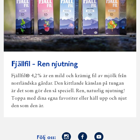
Fjällfil - Ren njutning
Fjällfil® 4,2% är en mild och krämig fil av mjölk från
norrländska gårdar. Den kittlande känslan på tungan
är det som gör den så speciell. Ren, naturlig njutning!
Toppa med dina egna favoriter eller häll upp och njut
den som den är.
Norrmejerier
Facebook
Youtube
Följ oss: