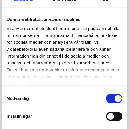
Denna webbplats använder cookies
Vi använder enhetsidentifierare för att anpassa innehållet
och annonserna till användarna, tillhandahålla funktioner
för sociala medier och analysera vår trafik. Vi
vidarebefordrar även sådana identifierare och annan
information från din enhet till de sociala medier och
annons- och analysföretag som vi samarbetar med.
Dessa kan i sin tur kombinera informationen med annan
Snabb minestrone
Fina fisken
information som du har tillhandahållit eller som de har
samlat in när du har använt deras tjänster.
Samtyckesval
Nödvändig
Inställningar