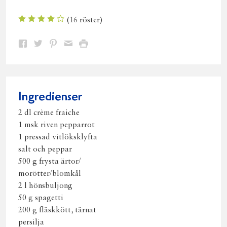
(
16
röster)
Dela
Dela
Dela
Dela
Skriv
på
på
på
via
ut
Facebook
Twitter
Pinterest
e-
post
Ingredienser
2 dl crème fraiche
1 msk riven pepparrot
1 pressad vitlöksklyfta
salt och peppar
500 g frysta ärtor/
morötter/blomkål
2 l hönsbuljong
50 g spagetti
200 g fläskkött, tärnat
persilja