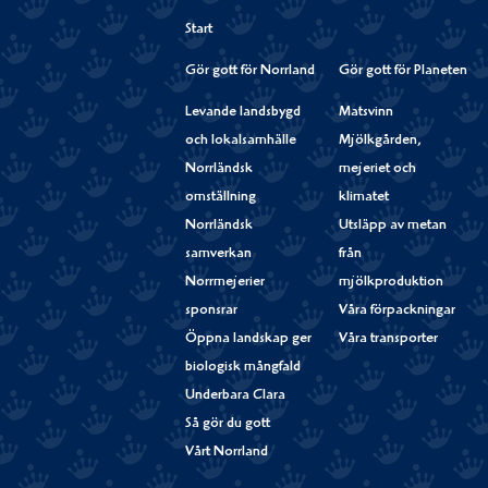
Start
Gör gott för Norrland
Gör gott för Planeten
Levande landsbygd
Matsvinn
och lokalsamhälle
Mjölkgården,
Norrländsk
mejeriet och
omställning
klimatet
Norrländsk
Utsläpp av metan
samverkan
från
Norrmejerier
mjölkproduktion
sponsrar
Våra förpackningar
Öppna landskap ger
Våra transporter
biologisk mångfald
Underbara Clara
Så gör du gott
Vårt Norrland