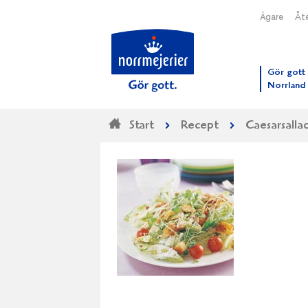
Ägare
Åte
Till N
Gör gott 
Norrland
Start
Recept
Caesarsalla