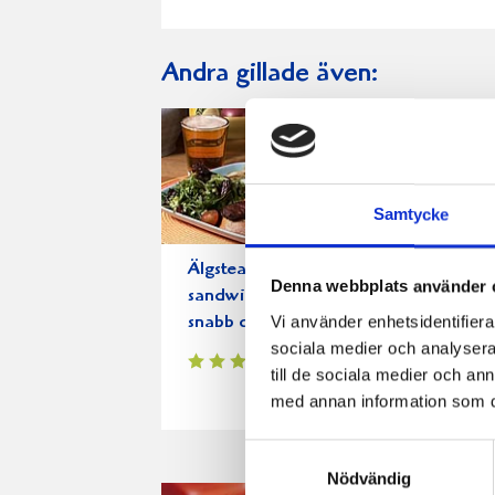
Andra gillade även:
Samtycke
Älgsteak
Bjud på vac
Denna webbplats använder 
sandwich med
brödfläta
Vi använder enhetsidentifierar
snabb coleslaw
sociala medier och analysera 
till de sociala medier och a
med annan information som du 
Samtyckesval
Nödvändig