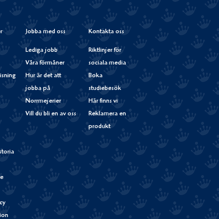
r
Jobba med oss
Kontakta oss
Lediga jobb
Riktlinjer för
Våra förmåner
sociala media
isning
Hur är det att
Boka
jobba på
studiebesök
Norrmejerier
Här finns vi
Vill du bli en av oss
Reklamera en
produkt
storia
de
cy
tion