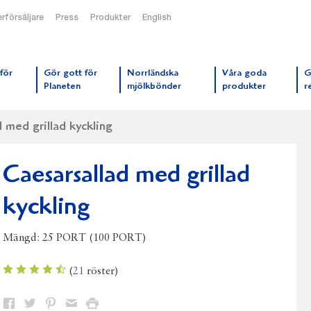
rförsäljare
Press
Produkter
English
orrmejerier startsida
för
Gör gott för
Norrländska
Våra goda
G
Planeten
mjölkbönder
produkter
r
d med grillad kyckling
Caesarsallad med grillad
kyckling
Mängd:
25 PORT (100 PORT)
(
21
röster)
Dela
Dela
Dela
Dela
Skriv