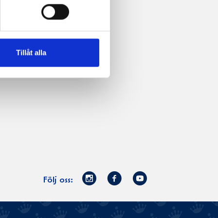
Tillåt alla
Norrmejerier
Facebook
Youtube
Följ oss:
på
Instagram