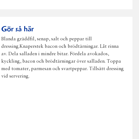
på
på
på
via
ut
Facebook
Twitter
Pinterest
e-
post
Gör så här
Blanda gräddfil, senap, salt och peppar till
dressing.Knaperstek bacon och brödtärningar. Låt rinna
av. Dela salladen i mindre bitar. Fördela avokados,
kyckling, bacon och brödtärningar över salladen. Toppa
med tomater, parmesan och svartpeppar. Tillsätt dressing
vid servering.