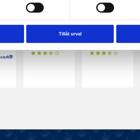
Tillåt urval
ylld
Ostbollar
Trattkantarellsoppa
nsost®