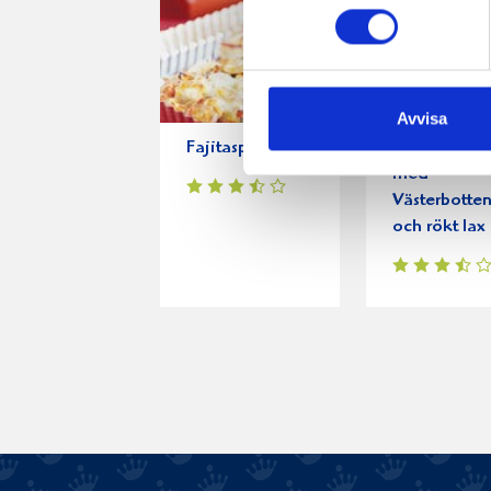
Avvisa
Fajitaspizza
Quesadilla f
med
Västerbotte
och rökt lax