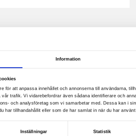
Information
ker
Mandelpotatisbröd
Gratinerad
cookies
med kummin
crostini med
e för att anpassa innehållet och annonserna till användarna, tillh
och
valnötter och
vår trafik. Vi vidarebefordrar även sådana identifierare och anna
Västerbottensost
päron
nnons- och analysföretag som vi samarbetar med. Dessa kan i sin
har tillhandahållit eller som de har samlat in när du har använt 
Inställningar
Statistik