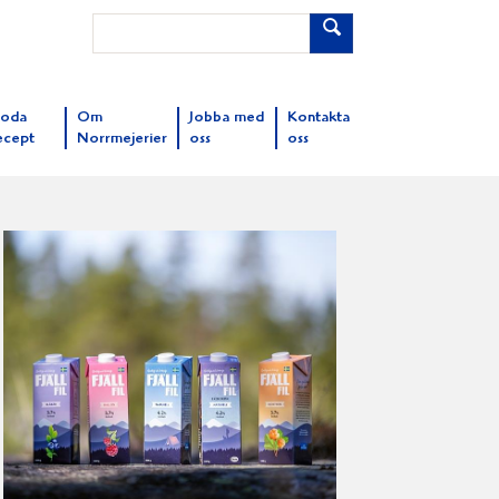
oda
Om
Jobba med
Kontakta
ecept
Norrmejerier
oss
oss