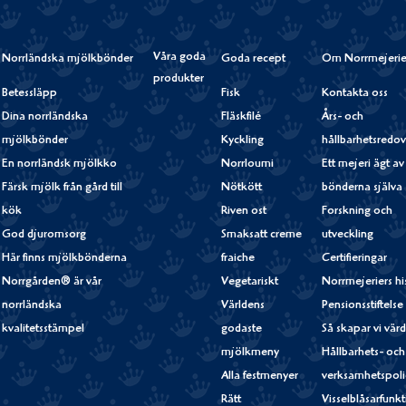
Våra goda
Norrländska mjölkbönder
Goda recept
Om Norrmejerie
produkter
Betessläpp
Fisk
Kontakta oss
Dina norrländska
Fläskfilé
Års- och
mjölkbönder
Kyckling
hållbarhetsredov
En norrländsk mjölkko
Norrloumi
Ett mejeri ägt av
Färsk mjölk från gård till
Nötkött
bönderna själva
kök
Riven ost
Forskning och
God djuromsorg
Smaksatt creme
utveckling
Här finns mjölkbönderna
fraiche
Certifieringar
Norrgården® är vår
Vegetariskt
Norrmejeriers hi
norrländska
Världens
Pensionsstiftelse
kvalitetsstämpel
godaste
Så skapar vi vär
mjölkmeny
Hållbarhets- och
Alla festmenyer
verksamhetspoli
Rätt
Visselblåsarfunk