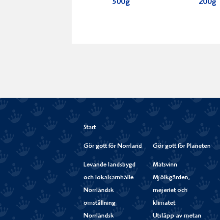
500g
200g
Start
Gör gott för Norrland
Gör gott för Planeten
Levande landsbygd
Matsvinn
och lokalsamhälle
Mjölkgården,
Norrländsk
mejeriet och
omställning
klimatet
Norrländsk
Utsläpp av metan