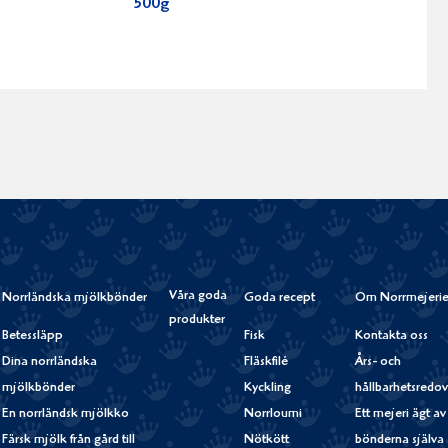
500g
Våra goda
Norrländska mjölkbönder
Goda recept
Om Norrmejerie
produkter
Betessläpp
Fisk
Kontakta oss
Dina norrländska
Fläskfilé
Års- och
mjölkbönder
Kyckling
hållbarhetsredov
En norrländsk mjölkko
Norrloumi
Ett mejeri ägt av
Färsk mjölk från gård till
Nötkött
bönderna själva