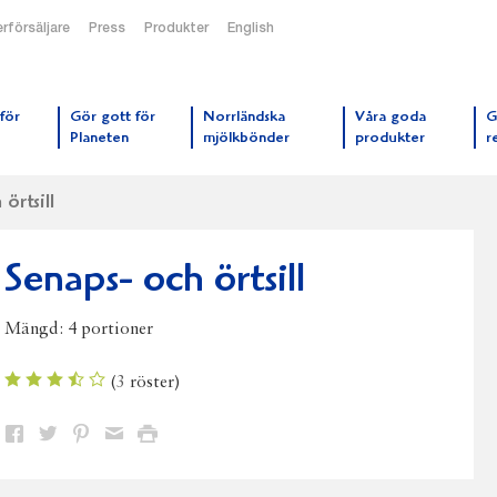
rförsäljare
Press
Produkter
English
orrmejerier startsida
för
Gör gott för
Norrländska
Våra goda
G
Planeten
mjölkbönder
produkter
r
örtsill
Senaps- och örtsill
Mängd:
4 portioner
(
3
röster)
Dela
Dela
Dela
Dela
Skriv
på
på
på
via
ut
Facebook
Twitter
Pinterest
e-