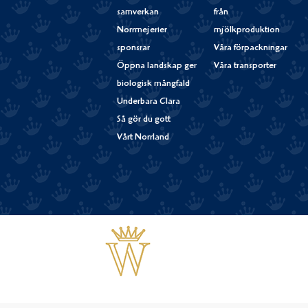
samverkan
från
Norrmejerier
mjölkproduktion
sponsrar
Våra förpackningar
Öppna landskap ger
Våra transporter
biologisk mångfald
Underbara Clara
Så gör du gott
Vårt Norrland
Västerbottensost