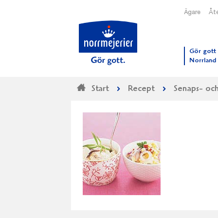
Ägare
Åte
Till N
Gör gott 
Norrland
Start
Recept
Senaps- och 