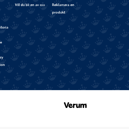
Vill du bli en av oss
Reklamera en
produkt
storia
de
cy
tion
Verum