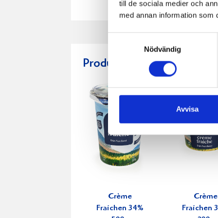
till de sociala medier och a
med annan information som du 
Samtyckesval
Nödvändig
Produkter i receptet:
Avvisa
Crème
Crème
Fraichen 34%
Fraichen 