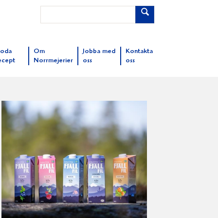
oda
Om
Jobba med
Kontakta
ecept
Norrmejerier
oss
oss