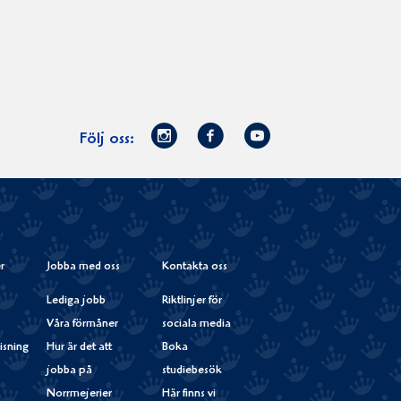
Norrmejerier
Facebook
Youtube
Följ oss:
på
Instagram
r
Jobba med oss
Kontakta oss
Lediga jobb
Riktlinjer för
Våra förmåner
sociala media
isning
Hur är det att
Boka
jobba på
studiebesök
Norrmejerier
Här finns vi