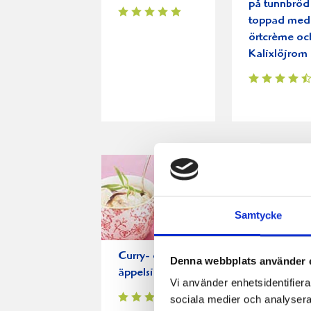
på tunnbröd
toppad med
örtcrème oc
Kalixlöjrom
Samtycke
Curry- och
Laxsnittar 
Denna webbplats använder 
äppelsill
kapristopp
Vi använder enhetsidentifierar
sociala medier och analysera 