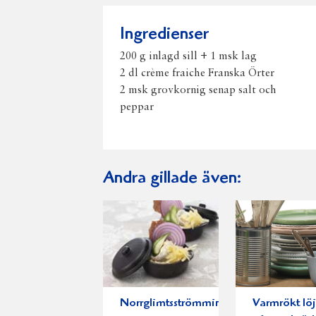
Ingredienser
200 g inlagd sill + 1 msk lag
2 dl crème fraiche Franska Örter
2 msk grovkornig senap salt och
peppar
Andra gillade även:
Norrglimtsströmming
Varmrökt löj