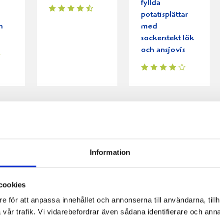
fyllda
potatisplättar
h
med
sockerstekt lök
och ansjovis
Information
med
Ägg- och
Parmesankex
cookies
ansjovisröra på
med laxröra
e för att anpassa innehållet och annonserna till användarna, tillh
knäcke
vår trafik. Vi vidarebefordrar även sådana identifierare och anna