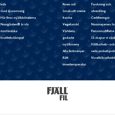
kök
Riven ost
Forskning och
God djuromsorg
Smaksatt creme
utveckling
Här finns mjölkbönderna
fraiche
Certifieringar
Norrgården® är vår
Vegetariskt
Norrmejeriers hi
norrländska
Världens
Pensionsstiftelse
kvalitetsstämpel
godaste
Så skapar vi vär
mjölkmeny
Hållbarhets- och
Alla festmenyer
verksamhetspoli
Rätt
Visselblåsarfunk
innertemperatur
Fjällfil