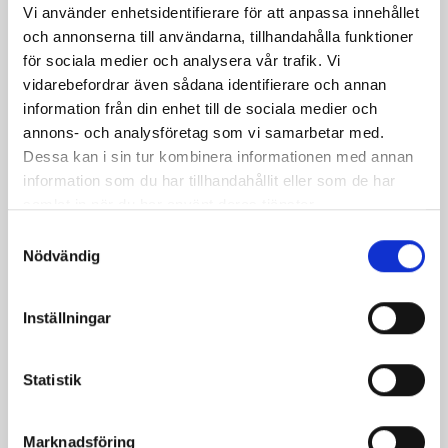
Vi använder enhetsidentifierare för att anpassa innehållet
och annonserna till användarna, tillhandahålla funktioner
för sociala medier och analysera vår trafik. Vi
Laktosfri Pizza
Halstrad lax med
vidarebefordrar även sådana identifierare och annan
Bianca med grönkål
murkelsås
information från din enhet till de sociala medier och
och smörstekta
annons- och analysföretag som vi samarbetar med.
kantareller
Dessa kan i sin tur kombinera informationen med annan
information som du har tillhandahållit eller som de har
samlat in när du har använt deras tjänster.
Samtyckesval
Nödvändig
Produkter i receptet:
Inställningar
Statistik
Marknadsföring