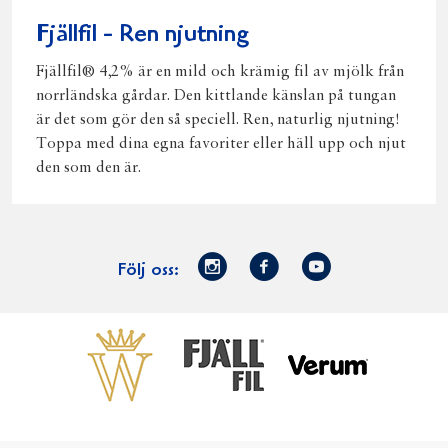
Fjällfil - Ren njutning
Fjällfil® 4,2% är en mild och krämig fil av mjölk från
norrländska gårdar. Den kittlande känslan på tungan
är det som gör den så speciell. Ren, naturlig njutning!
Toppa med dina egna favoriter eller häll upp och njut
den som den är.
Norrmejerier
Facebook
Youtube
Följ oss:
på
Instagram
Västerbottensost
Fjällfil
Verum
Start
Gör gott för
Gör gott för
Norrländska
Våra
Goda 
Norrland
Planeten
mjölkbönder
goda
Fisk
produkter