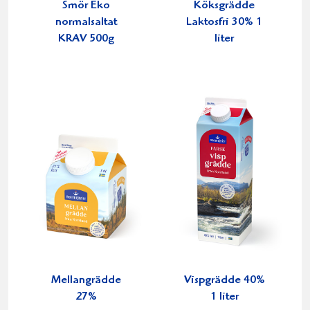
Smör Eko
Köksgrädde
normalsaltat
Laktosfri 30% 1
KRAV 500g
liter
Mellangrädde
Vispgrädde 40%
27%
1 liter