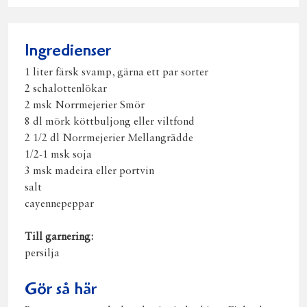
Facebook
Twitter
Pinterest
e-
post
Ingredienser
1 liter färsk svamp, gärna ett par sorter
2 schalottenlökar
2 msk Norrmejerier Smör
8 dl mörk köttbuljong eller viltfond
2 1/2 dl Norrmejerier Mellangrädde
1/2-1 msk soja
3 msk madeira eller portvin
salt
cayennepeppar
Till garnering:
persilja
Gör så här