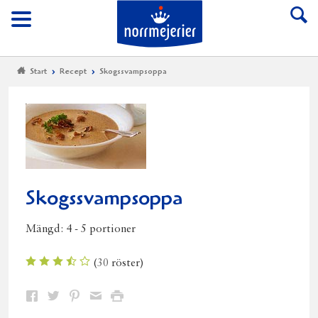
Till Norrmejerier start
Meny
Start
Recept
Skogssvampsoppa
Skogssvampsoppa
Mängd:
4 - 5 portioner
(
30
röster)
Dela
Dela
Dela
Dela
Skriv
på
på
på
via
ut