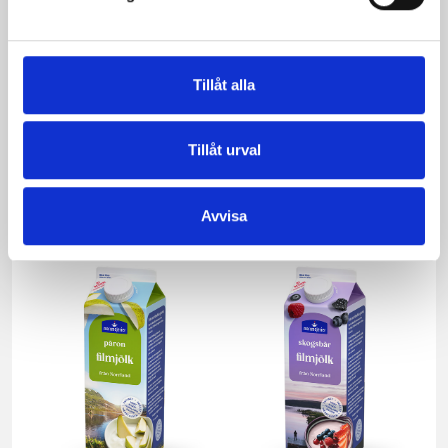
Tillåt alla
Tillåt urval
Mellanmjölk
Jordgubbsfil 2,7%
1,5% laktosfri 3dl
1000g
Avvisa