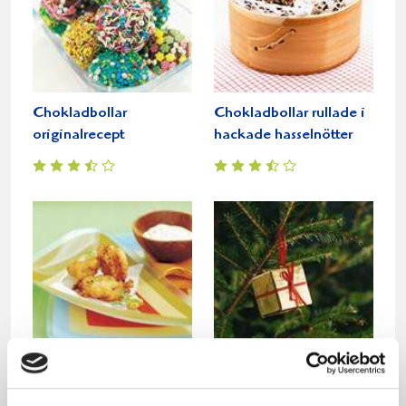
Chokladbollar
Chokladbollar rullade i
originalrecept
hackade hasselnötter
Räkbollar
Mandelmassebollar
med fikon och amaretto