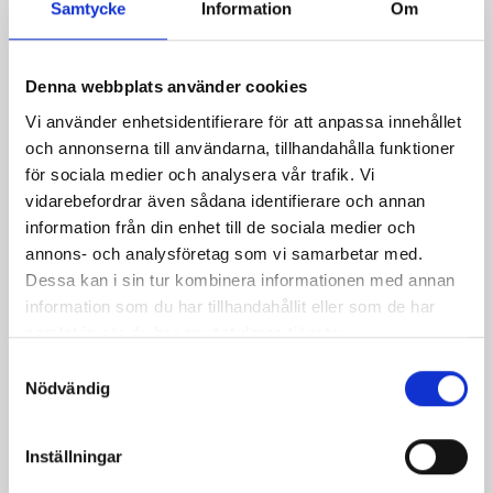
Samtycke
Information
Om
Denna webbplats använder cookies
Vi använder enhetsidentifierare för att anpassa innehållet
och annonserna till användarna, tillhandahålla funktioner
för sociala medier och analysera vår trafik. Vi
vidarebefordrar även sådana identifierare och annan
information från din enhet till de sociala medier och
annons- och analysföretag som vi samarbetar med.
Dessa kan i sin tur kombinera informationen med annan
Örtrullad Präst® och
Lättbakad röding med
information som du har tillhandahållit eller som de har
tunnbrödsboll
smak och doft av brynt
samlat in när du har använt deras tjänster.
smör, Västerbottensost
Samtyckesval
Nödvändig
Relaterade recept:
Inställningar
smörbollar
ostbollar
snöbollar