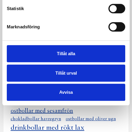
olivbollar
havrebollar
negerbollar
Statistik
drinkbollar
kokosbollar
fikon bollar
cokladbollar
cokllabollar
chokladbollar
Marknadsföring
aröraksbollar
chockladbollar
choklad bollar
ostbollar oliver
vita chokladbollar
västerbottensbollar
Tillåt alla
ostbollar sesamfrön
drinkbollar rökt lax
ostbollar med oliver
chokladbollar rullade
Tillåt urval
chokladbollar choklad
västerbottenostbollar
Avvisa
ostbollar med sesamfrö
västerbottensostbollar
västerbottens ostbollar
ostbollar med sesamfrön
chokladbollar havregryn
ostbollar med oliver ugn
drinkbollar med rökt lax