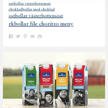
ostbollar västerbottenost
chokladbollar med choklad
ostbollar västerbottensost
rkbollar file choritzo meny
Dela
Dela
Dela
Dela
Skriv
på
på
på
via
ut
Facebook
Twitter
Pinterest
e-
post