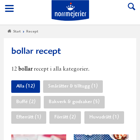
Till Norrmejerier start
Meny
Start
Recept
bollar recept
12
bollar
recept i alla kategorier.
Alla (12)
Smårätter & tilltugg (1)
Buffé (2)
Bakverk & godsaker (5)
Efterrätt (1)
Förrätt (2)
Huvudrätt (1)