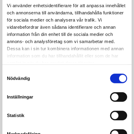
Vi använder enhetsidentifierare för att anpassa innehållet
och annonserna till användarna, tillhandahålla funktioner
för sociala medier och analysera vår trafik. Vi
vidarebefordrar även sådana identifierare och annan
information från din enhet till de sociala medier och
annons- och analysföretag som vi samarbetar med.
Dessa kan i sin tur kombinera informationen med annan
information som du har tillhandahållit eller som de har
Rödbetssallad med
Små ugnsbakade
samlat in när du har använt deras tjänster.
getostcrème och
rödbetor med
Samtyckesval
pistaschnötter
getostkräm
Nödvändig
Inställningar
Relaterade recept:
get
getost
ost
chevre
Statistik
Dela
Dela
Dela
Dela
Skriv
på
på
på
via
ut
Marknadsföring