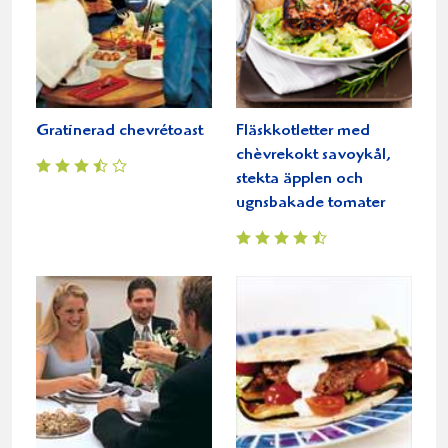
Gratinerad chevrétoast
Fläskkotletter med
chèvrekokt savoykål,
stekta äpplen och
ugnsbakade tomater