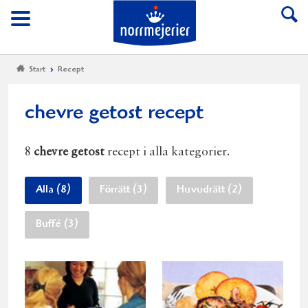
Till Norrmejerier start
Meny
Start
Recept
chevre getost recept
8
chevre getost
recept i alla kategorier.
Alla (8)
Förrätt (3)
Huvudrätt (2)
Buffé (3)