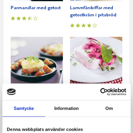
Parmarullar med getost
Lammfärsbiffar med
getostkräm i pitabröd
Getostmousse med
Getost- och
tomatsalsa och
rödbetsterrine
Samtycke
Information
Om
honungs-vinaigrette
Denna webbplats använder cookies