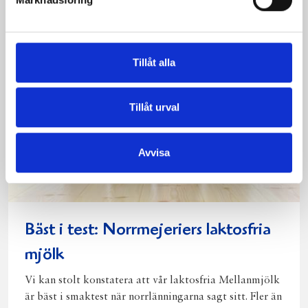
Facebook
Twitter
Pinterest
e-
post
Tillåt alla
Tillåt urval
Avvisa
Bäst i test: Norrmejeriers laktosfria
mjölk
Vi kan stolt konstatera att vår laktosfria Mellanmjölk
är bäst i smaktest när norrlänningarna sagt sitt. Fler än