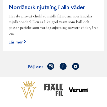
Norrländsk njutning i alla väder
Har du provat chokladmjölk från dina norrländska
mjölkbönder? Den är lika god varm som kall och
passar perfekt som vardagsnjutning oavsett väder, året
om.
Läs mer
Norrmejerier
Facebook
Youtube
Följ oss:
på
Instagram
Västerbottensost
Fjällfil
Verum
Start
Gör gott för
Gör gott för
Norrländska
Våra
Goda 
Norrland
Planeten
mjölkbönder
goda
Fisk
produkter