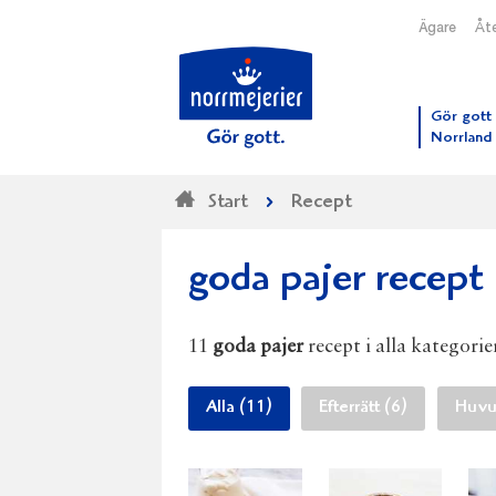
Ägare
Åte
Till N
Gör gott 
Norrland
Start
Recept
goda pajer recept
11
goda pajer
recept i alla kategorie
Alla (11)
Efterrätt (6)
Huvud