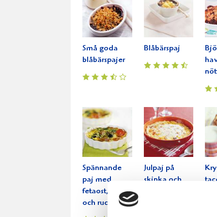
Små goda
Blåbärspaj
Bjö
blåbärspajer
hav
nöt
Spännande
Julpaj på
Kry
paj med
skinka och
tac
fetaost, oliver
Västerbottensost
och ruccola