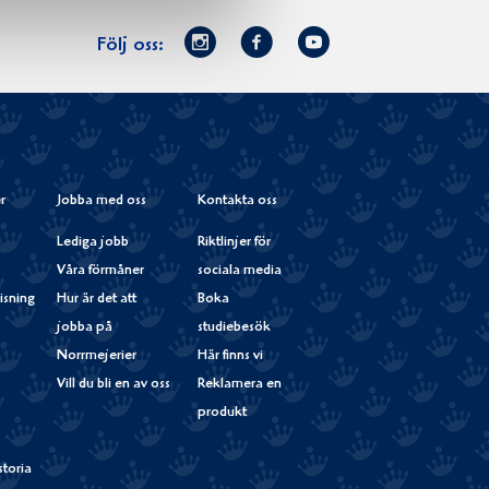
Norrmejerier
Facebook
Youtube
Följ oss:
på
Instagram
r
Jobba med oss
Kontakta oss
Lediga jobb
Riktlinjer för
Våra förmåner
sociala media
isning
Hur är det att
Boka
jobba på
studiebesök
Norrmejerier
Här finns vi
Vill du bli en av oss
Reklamera en
produkt
storia