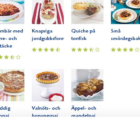
rnbär med
Knapriga
Quiche på
Små
re- och
jordgubbsformar
tonfisk
smördegsbak
täcke
ddig
Valnöts- och
Äppel- och
opaj
honungspaj
mandelpaj