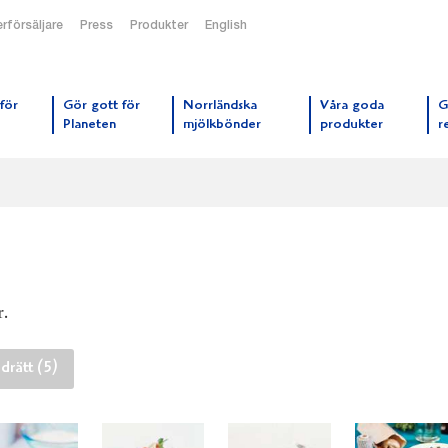
rförsäljare
Press
Produkter
English
orrmejerier startsida
för
Gör gott för
Norrländska
Våra goda
G
Planeten
mjölkbönder
produkter
r
r.
rätt (5)