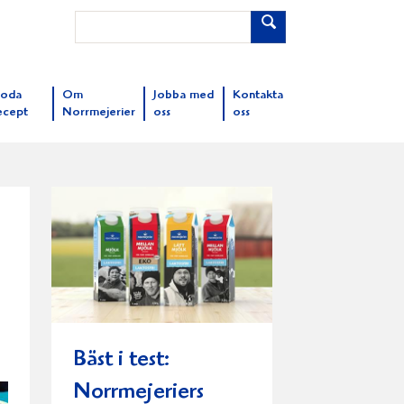
oda
Om
Jobba med
Kontakta
ecept
Norrmejerier
oss
oss
Bäst i test:
Norrmejeriers