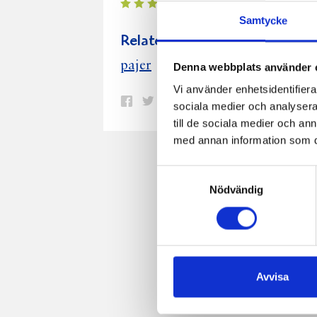
Samtycke
Relaterade recept:
paj
pajer
goda
Denna webbplats använder 
Vi använder enhetsidentifierar
Dela
Dela
Dela
Dela
Skriv
sociala medier och analysera 
på
på
på
via
ut
till de sociala medier och a
med annan information som du 
Facebook
Twitter
Pinterest
e-
post
Samtyckesval
Nödvändig
Avvisa