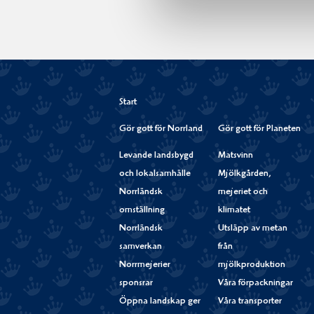
Start
Gör gott för Norrland
Gör gott för Planeten
Levande landsbygd
Matsvinn
och lokalsamhälle
Mjölkgården,
Norrländsk
mejeriet och
omställning
klimatet
Norrländsk
Utsläpp av metan
samverkan
från
Norrmejerier
mjölkproduktion
sponsrar
Våra förpackningar
Öppna landskap ger
Våra transporter