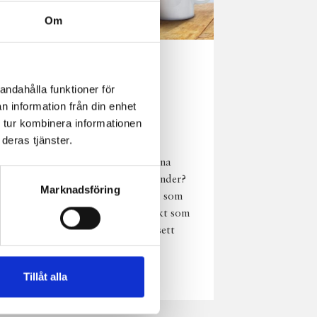
Om
Norrländsk
andahålla funktioner för
njutning i alla
n information från din enhet
väder
 tur kombinera informationen
deras tjänster.
Har du provat
chokladmjölk från dina
norrländska mjölkbönder?
Marknadsföring
Den är lika god varm som
kall och passar perfekt som
vardagsnjutning oavsett
väder, året om.
Läs mer
Tillåt alla