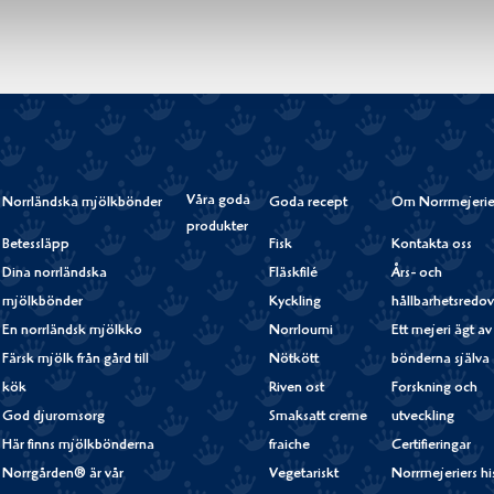
Våra goda
Norrländska mjölkbönder
Goda recept
Om Norrmejerie
produkter
Betessläpp
Fisk
Kontakta oss
Dina norrländska
Fläskfilé
Års- och
mjölkbönder
Kyckling
hållbarhetsredov
En norrländsk mjölkko
Norrloumi
Ett mejeri ägt av
Färsk mjölk från gård till
Nötkött
bönderna själva
kök
Riven ost
Forskning och
God djuromsorg
Smaksatt creme
utveckling
Här finns mjölkbönderna
fraiche
Certifieringar
Norrgården® är vår
Vegetariskt
Norrmejeriers hi