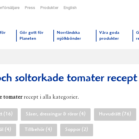
rförsäljare
Press
Produkter
English
orrmejerier startsida
för
Gör gott för
Norrländska
Våra goda
G
Planeten
mjölkbönder
produkter
r
och soltorkade tomater recept
de tomater
recept i alla kategorier.
tt (16)
Såser, dressingar & röror (4)
Huvudrätt (76)
l (4)
Tillbehör (4)
Soppor (2)