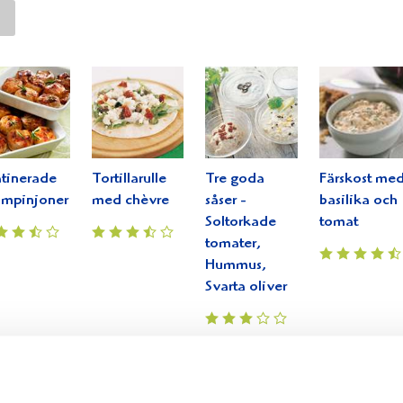
)
tinerade
Tortillarulle
Tre goda
Färskost me
ampinjoner
med chèvre
såser -
basilika och
Soltorkade
tomat
tomater,
Hummus,
Svarta oliver