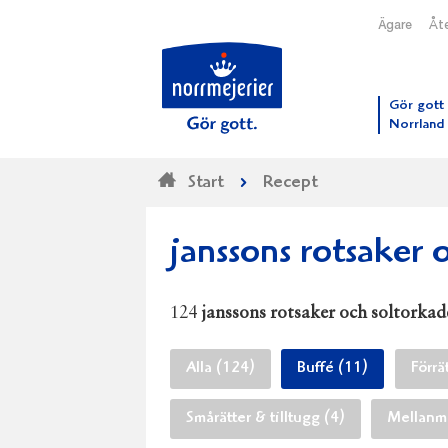
Ägare
Åte
Till N
Gör gott 
Norrland
Start
Recept
janssons rotsaker 
124
janssons rotsaker och soltorka
Alla (124)
Buffé (11)
Förrä
Smårätter & tilltugg (4)
Mellanmå