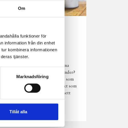
Om
Norrländsk
andahålla funktioner för
njutning i alla
n information från din enhet
väder
 tur kombinera informationen
deras tjänster.
Har du provat
chokladmjölk från dina
norrländska mjölkbönder?
Marknadsföring
Den är lika god varm som
kall och passar perfekt som
vardagsnjutning oavsett
väder, året om.
Läs mer
Tillåt alla