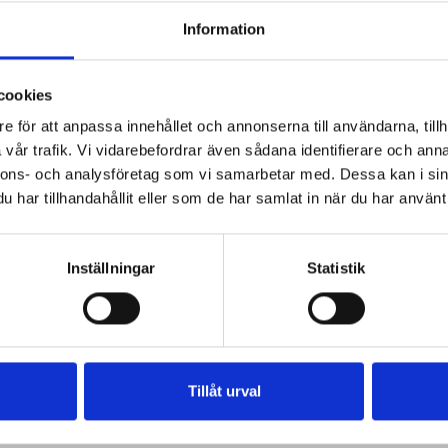
Information
 pesto
Röd pesto
Fetaostfyllda
d
tomatmuffins
cookies
terbottensost
e för att anpassa innehållet och annonserna till användarna, tillh
vår trafik. Vi vidarebefordrar även sådana identifierare och anna
nnons- och analysföretag som vi samarbetar med. Dessa kan i sin
har tillhandahållit eller som de har samlat in när du har använt 
nssons
torkade
tomater
jansson
torkad
tomat
te
Inställningar
Statistik
Tillåt urval