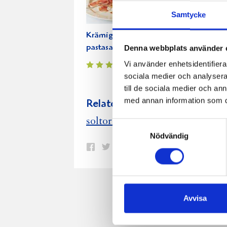
Samtycke
Krämig
Pastasallad
Röd
pastasallad
med ruccola
me
Denna webbplats använder 
Väs
Vi använder enhetsidentifierar
sociala medier och analysera 
till de sociala medier och a
med annan information som du 
Relaterade recept:
ja
soltorkade tomater
rotsaker
Samtyckesval
Nödvändig
Dela
Dela
Dela
Dela
Skriv
på
på
på
via
ut
Facebook
Twitter
Pinterest
e-
post
Avvisa