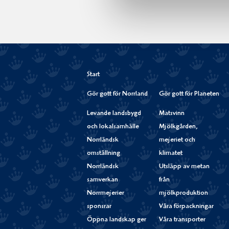
Start
Gör gott för Norrland
Gör gott för Planeten
Levande landsbygd
Matsvinn
och lokalsamhälle
Mjölkgården,
Norrländsk
mejeriet och
omställning
klimatet
Norrländsk
Utsläpp av metan
samverkan
från
Norrmejerier
mjölkproduktion
sponsrar
Våra förpackningar
Öppna landskap ger
Våra transporter