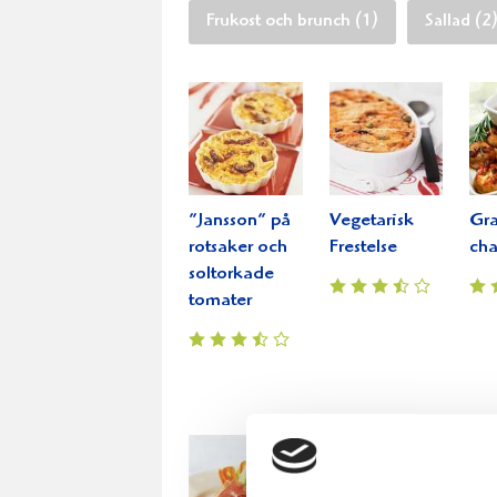
Frukost och brunch (1)
Sallad (2
”Jansson” på
Vegetarisk
Gra
rotsaker och
Frestelse
ch
soltorkade
tomater