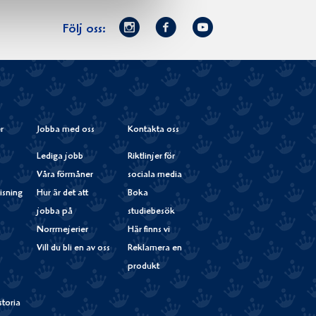
Norrmejerier
Facebook
Youtube
Följ oss:
på
Instagram
r
Jobba med oss
Kontakta oss
Lediga jobb
Riktlinjer för
Våra förmåner
sociala media
isning
Hur är det att
Boka
jobba på
studiebesök
Norrmejerier
Här finns vi
Vill du bli en av oss
Reklamera en
produkt
storia