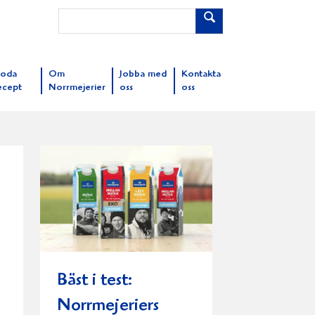
oda
Om
Jobba med
Kontakta
ecept
Norrmejerier
oss
oss
Bäst i test:
Norrmejeriers