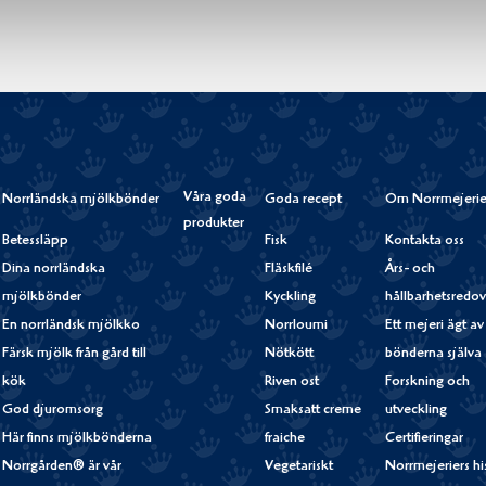
Våra goda
Norrländska mjölkbönder
Goda recept
Om Norrmejerie
produkter
Betessläpp
Fisk
Kontakta oss
Dina norrländska
Fläskfilé
Års- och
mjölkbönder
Kyckling
hållbarhetsredov
En norrländsk mjölkko
Norrloumi
Ett mejeri ägt av
Färsk mjölk från gård till
Nötkött
bönderna själva
kök
Riven ost
Forskning och
God djuromsorg
Smaksatt creme
utveckling
Här finns mjölkbönderna
fraiche
Certifieringar
Norrgården® är vår
Vegetariskt
Norrmejeriers hi