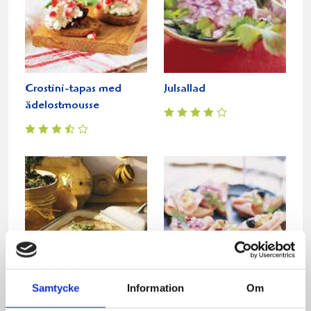
Crostini-tapas med
Julsallad
ädelostmousse
Samtycke
Information
Om
Snabbgjord julpastej
Små goda skinkmackor