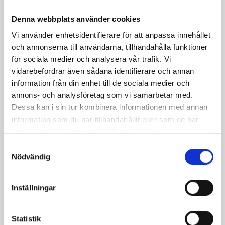
med smakrika röror
Denna webbplats använder cookies
Vi använder enhetsidentifierare för att anpassa innehållet
och annonserna till användarna, tillhandahålla funktioner
för sociala medier och analysera vår trafik. Vi
vidarebefordrar även sådana identifierare och annan
information från din enhet till de sociala medier och
annons- och analysföretag som vi samarbetar med.
Dessa kan i sin tur kombinera informationen med annan
information som du har tillhandahållit eller som de har
samlat in när du har använt deras tjänster.
Ljummen Clafoutis – en
Samtyckesval
lyxig ugnspannkaka
Nödvändig
Inställningar
Relaterade recept:
godast
godaste
julen
julens
goda
jul
Statistik
te
julens godaste såser