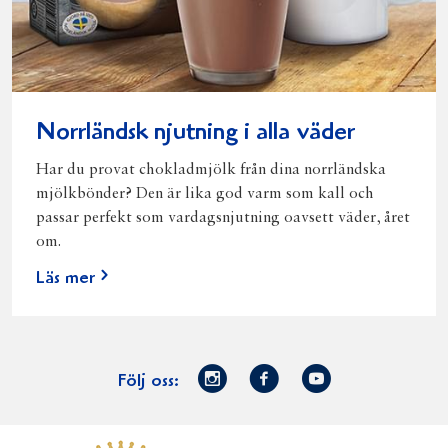
Norrländsk njutning i alla väder
Har du provat chokladmjölk från dina norrländska
mjölkbönder? Den är lika god varm som kall och
passar perfekt som vardagsnjutning oavsett väder, året
om.
Läs mer
Norrmejerier
Facebook
Youtube
Följ oss:
på
Instagram
Västerbottensost
Fjällfil
Verum