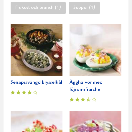
Frukost och brunch (1)
Soppor (1)
Senapssvängd brysselkål
Ägghalvor med
löjromsfraiche