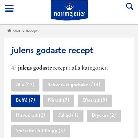
Till Norrmejerier start
Meny
Start
Recept
julens godaste recept
47
julens godaste
recept i alla kategorier.
Alla (47)
Bakverk & godsaker (14)
Buffé (7)
Förrätt (7)
Efterrätt (9)
Huvudrätt (2)
Sallad (1)
Drycker (2)
Smårätter & tilltugg (3)